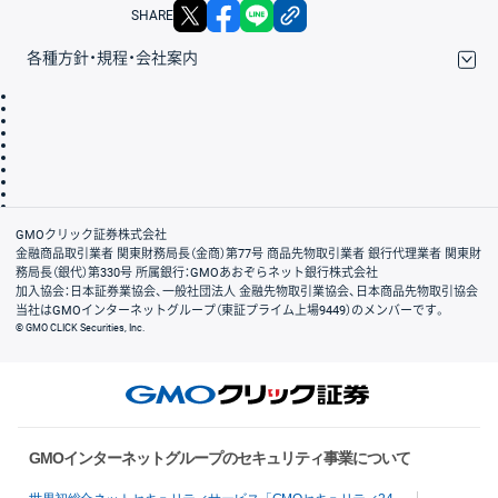
X
facebook
LINE
リンクをコピー
SHARE
各種方針・規程・会社案内
取引規程・約款
サイトマップ
その他のご案内
個人情報保護方針
最良執行方針
サイトのご利用について
ディスクレイマー
信託保全
リスク説明
会社案内
GMOクリック証券株式会社
金融商品取引業者 関東財務局長（金商）第77号 商品先物取引業者 銀行代理業者 関東財
務局長（銀代）第330号 所属銀行：GMOあおぞらネット銀行株式会社
加入協会：日本証券業協会、一般社団法人 金融先物取引業協会、日本商品先物取引協会
当社はGMOインターネットグループ（東証プライム上場9449）のメンバーです。
© GMO CLICK Securities, Inc.
GMOインターネットグループのセキュリティ事業について