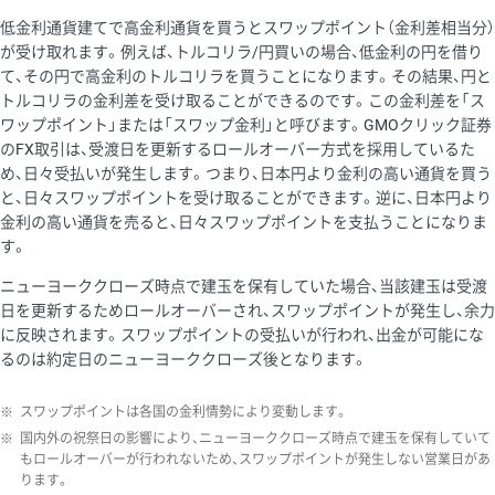
低金利通貨建てで高金利通貨を買うとスワップポイント（金利差相当分）
が受け取れます。例えば、トルコリラ/円買いの場合、低金利の円を借り
て、その円で高金利のトルコリラを買うことになります。その結果、円と
トルコリラの金利差を受け取ることができるのです。この金利差を「ス
ワップポイント」または「スワップ金利」と呼びます。GMOクリック証券
のFX取引は、受渡日を更新するロールオーバー方式を採用しているた
め、日々受払いが発生します。つまり、日本円より金利の高い通貨を買う
と、日々スワップポイントを受け取ることができます。逆に、日本円より
金利の高い通貨を売ると、日々スワップポイントを支払うことになりま
す。
ニューヨーククローズ時点で建玉を保有していた場合、当該建玉は受渡
日を更新するためロールオーバーされ、スワップポイントが発生し、余力
に反映されます。スワップポイントの受払いが行われ、出金が可能にな
るのは約定日のニューヨーククローズ後となります。
※
スワップポイントは各国の金利情勢により変動します。
※
国内外の祝祭日の影響により、ニューヨーククローズ時点で建玉を保有していて
もロールオーバーが行われないため、スワップポイントが発生しない営業日があ
ります。