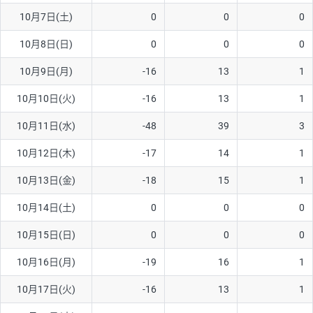
10月7日(土)
0
0
0
AUD/USD
16円
44,990円
3.5円
10月8日(日)
0
0
0
NZD/USD
41円
36,920円
11.1円
10月9日(月)
-16
13
1
EUR/GBP
71円
74,270円
9.5円
EUR/AUD
103円
74,270円
13.8円
10月10日(火)
-16
13
1
GBP/AUD
43円
86,230円
4.9円
10月11日(水)
-48
39
3
AUD/NZD
66円
44,990円
14.6円
10月12日(木)
-17
14
1
EUR/CHF
111円
74,270円
14.9円
10月13日(金)
-18
15
1
GBP/CHF
220円
86,230円
25.5円
10月14日(土)
0
0
0
USD/CHF
160円
65,030円
24.6円
10月15日(日)
0
0
0
10月16日(月)
-19
16
1
※取引証拠金は同日の当社為替レート（ニューヨーククローズ・
MIDレート）に基づいて算出。
10月17日(火)
-16
13
1
※ハンガリーフォリント/円と南アフリカランド/円とメキシコペ
ソ/円は10万通貨単位。