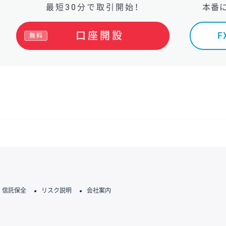
最短30分で取引開始！
本番
口座開設
無料
信託保全
リスク説明
会社案内