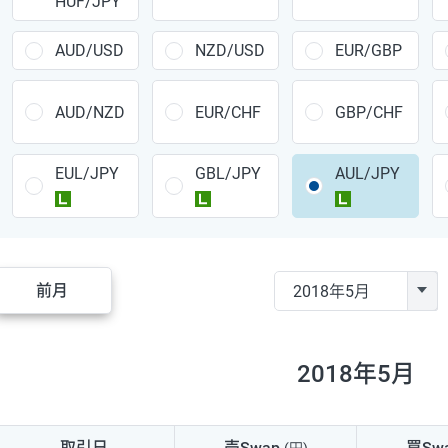
HUF/JPY
CAD/JPY
38円
CHF/JPY
34円
AUD/USD
NZD/USD
EUR/GBP
TRY/JPY
26円
AUD/NZD
EUR/CHF
GBP/CHF
CZK/JPY
7円
EUL/JPY
GBL/JPY
AUL/JPY
PLN/JPY
35円
ラージ
ラージ
ラージ
HUF/JPY
16円
ZAR/JPY
130円
前月
MXN/JPY
140円
EUR/USD
74円
2018年5月
GBP/USD
4円
AUD/USD
16円
取引日
売Swap
買Sw