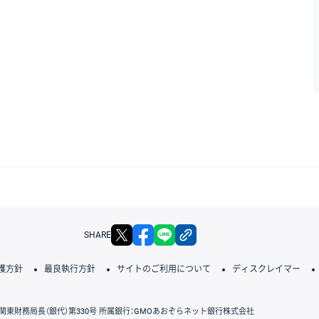
X
facebook
LINE
リンクをコピー
SHARE
護方針
最良執行方針
サイトのご利用について
ディスクレイマー
関東財務局長（銀代）第330号 所属銀行：GMOあおぞらネット銀行株式会社