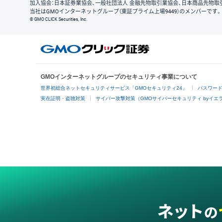
加入協会：日本証券業協会、一般社団法人 金融先物取引業協会、日本商品先物取
当社はGMOインターネットグループ（東証プライム上場9449）のメンバーです。
© GMO CLICK Securities, Inc.
GMOインターネットグループのセキュリティ事業について
世界初総合ネットセキュリティサービス「GMOセキュリティ24」
パスワー
実在証明・盗聴対策
サイバー攻撃対策（GMOサイバーセキュリティ byイエ