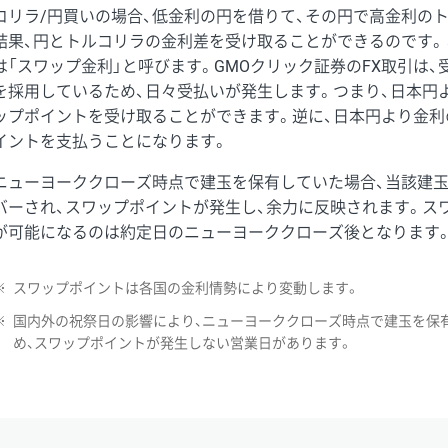
コリラ/円買いの場合、低金利の円を借りて、その円で高金利の
結果、円とトルコリラの金利差を受け取ることができるのです。
は「スワップ金利」と呼びます。GMOクリック証券のFX取引は
を採用しているため、日々受払いが発生します。つまり、日本円
ップポイントを受け取ることができます。逆に、日本円より金利
イントを支払うことになります。
ニューヨーククローズ時点で建玉を保有していた場合、当該建
バーされ、スワップポイントが発生し、余力に反映されます。ス
が可能になるのは約定日のニューヨーククローズ後となります
※
スワップポイントは各国の金利情勢により変動します。
※
国内外の祝祭日の影響により、ニューヨーククローズ時点で建玉を保
め、スワップポイントが発生しない営業日があります。