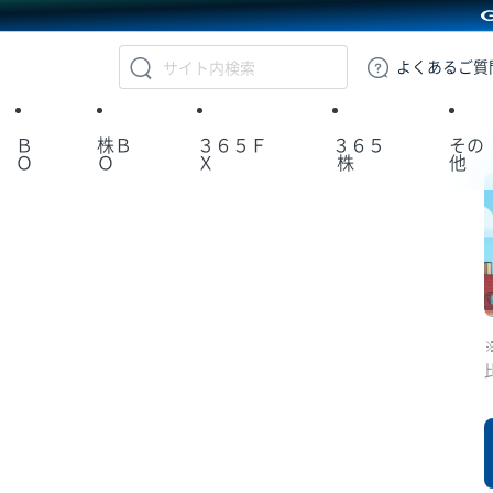
GMOクリック証券
よくある
ご質
Ｂ
株Ｂ
３６５Ｆ
３６５
その
Ｏ
Ｏ
Ｘ
株
他