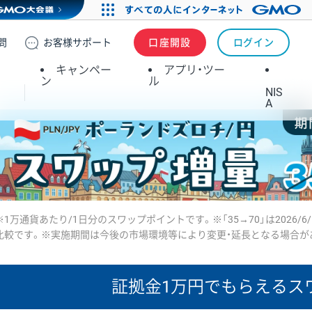
問
お客様
サポート
口座開設
ログイン
キャンペー
アプリ・ツー
ン
ル
NIS
A
※1万通貨あたり/1日分のスワップポイントです。※「35→70」は2026/6
比較です。※実施期間は今後の市場環境等により変更・延長となる場合が
証拠金1万円で
もらえるス