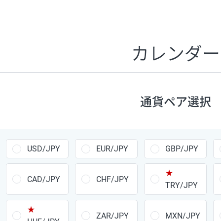
証拠金1万円あたりのスワップポイントは、取引の資金効率
CHF/JPY、EUR/USD、GBP/USD、NZD/USD、EUR/GBP、E
す。
カレンダー
1万通貨
あたりの
通貨ペア
1日の
スワップ
取引
ポイント
▲
▼
昇順
降順
通貨ペア選択
USD/JPY
154円
EUR/JPY
75円
USD/JPY
EUR/JPY
GBP/JPY
GBP/JPY
170円
★
AUD/JPY
106円
CAD/JPY
CHF/JPY
TRY/JPY
NZD/JPY
28円
★
ZAR/JPY
MXN/JPY