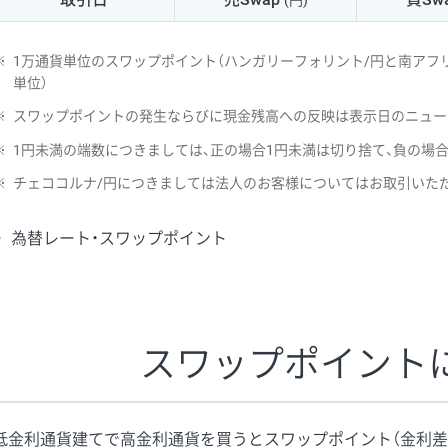
(円)
NZD/USD
41円
※
1万通貨単位のスワップポイント（ハンガリーフォリント/円と南アフリ
EUR/GBP
71円
単位）
※
スワップポイントの発生ならびに現金残高への反映は表示日のニュー
EUR/AUD
103円
※
1円未満の端数につきましては、正の場合1円未満は切り捨て、負の場
GBP/AUD
43円
※
チェココルナ/円につきましては法人のお客様についてはお取引いた
AUD/NZD
66円
為替レート・スワップポイント
EUR/CHF
111円
GBP/CHF
220円
USD/CHF
160円
スワップポイント
※2026/6/30の当社のスワップポイントおよび、同日の為替レート
※取引証拠金は同日の当社為替レート（ニューヨーククローズ・MIDレ
低金利通貨建てで高金利通貨を買うとスワップポイント（金利差
※ハンガリーフォリント/円と南アフリカランド/円とメキシコペソ/円