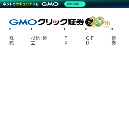
無料診断
X
LINE
株
投信・積
Ｆ
ＣＦ
債
式
立
Ｘ
Ｄ
券