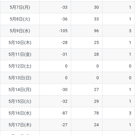
5月7日(月)
-33
30
1
AUD/USD
16円
44,990円
3.5円
5月8日(火)
-36
33
1
NZD/USD
41円
36,920円
11.1円
5月9日(水)
-105
96
3
EUR/GBP
71円
74,270円
9.5円
EUR/AUD
103円
74,270円
13.8円
5月10日(木)
-28
25
1
GBP/AUD
43円
86,230円
4.9円
5月11日(金)
-31
28
1
AUD/NZD
66円
44,990円
14.6円
5月12日(土)
0
0
0
EUR/CHF
111円
74,270円
14.9円
5月13日(日)
0
0
0
GBP/CHF
220円
86,230円
25.5円
5月14日(月)
-30
27
1
USD/CHF
160円
65,030円
24.6円
5月15日(火)
-32
29
1
5月16日(水)
-87
78
3
※取引証拠金は同日の当社為替レート（ニューヨーククローズ・
MIDレート）に基づいて算出。
5月17日(木)
-27
24
1
※ハンガリーフォリント/円と南アフリカランド/円とメキシコペ
ソ/円は10万通貨単位。