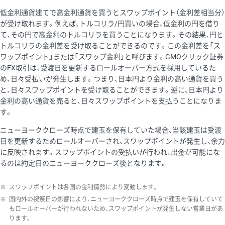
低金利通貨建てで高金利通貨を買うとスワップポイント（金利差相当分）
が受け取れます。例えば、トルコリラ/円買いの場合、低金利の円を借り
て、その円で高金利のトルコリラを買うことになります。その結果、円と
トルコリラの金利差を受け取ることができるのです。この金利差を「ス
ワップポイント」または「スワップ金利」と呼びます。GMOクリック証券
のFX取引は、受渡日を更新するロールオーバー方式を採用しているた
め、日々受払いが発生します。つまり、日本円より金利の高い通貨を買う
と、日々スワップポイントを受け取ることができます。逆に、日本円より
金利の高い通貨を売ると、日々スワップポイントを支払うことになりま
す。
ニューヨーククローズ時点で建玉を保有していた場合、当該建玉は受渡
日を更新するためロールオーバーされ、スワップポイントが発生し、余力
に反映されます。スワップポイントの受払いが行われ、出金が可能にな
るのは約定日のニューヨーククローズ後となります。
※
スワップポイントは各国の金利情勢により変動します。
※
国内外の祝祭日の影響により、ニューヨーククローズ時点で建玉を保有していて
もロールオーバーが行われないため、スワップポイントが発生しない営業日があ
ります。