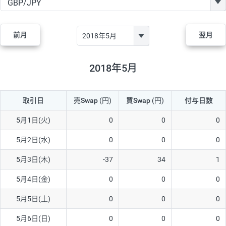
GBP/JPY
170円
86,230円
19.7円
AUD/JPY
106円
44,990円
23.5円
前月
翌月
NZD/JPY
28円
36,920円
7.5円
CAD/JPY
38円
45,810円
8.2円
2018年5月
CHF/JPY
34円
80,440円
4.2円
取引日
売Swap
(円)
買Swap
(円)
付与日数
TRY/JPY
26円
1,400円
185.7円
CZK/JPY
7円
3,060円
22.8円
5月1日(火)
0
0
0
PLN/JPY
35円
17,280円
20.2円
5月2日(水)
0
0
0
HUF/JPY
16円
2,090円
76.5円
5月3日(木)
-37
34
1
ZAR/JPY
130円
39,680円
32.7円
5月4日(金)
0
0
0
MXN/JPY
140円
37,180円
37.6円
5月5日(土)
0
0
0
EUR/USD
74円
74,270円
9.9円
5月6日(日)
0
0
0
GBP/USD
4円
86,230円
0.4円