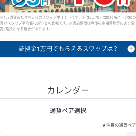
※1万通貨あたり/1日分のスワップポイントです。※「35→70」は2026/6/1～6/30の
買いスワップ平均値（35円）との比較です。※実施期間は今後の市場環境等により変
更・延長となる場合があります。
証拠金1万円で
もらえるスワップは？
証拠金1万円あたりのスワップポイントは、取引の資金効率を示した参
考値です。
CHF/JPY、EUR/USD、GBP/USD、NZD/USD、EUR/GBP、EUR/AUD、
GBP/AUDは売スワップの値です。
カレンダー
1万通貨
証拠金
あたりの
1日の
1万円あたりの
通貨ペア
取引証拠金
スワップ
ポイント
スワップ
ポイント
通貨ペア選択
▲
▼
昇順
降順
昇順
降順
昇順
降順
USD/JPY
154円
65,020円
23.6円
★
注目の通貨ペア
EUR/JPY
75円
74,270円
10円