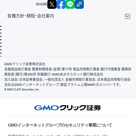
X
facebook
LINE
リンクをコピー
SHARE
各種方針・規程・会社案内
取引規程・約款
サイトマップ
その他のご案内
個人情報保護方針
最良執行方針
サイトのご利用について
ディスクレイマー
信託保全
リスク説明
会社案内
GMOクリック証券株式会社
金融商品取引業者 関東財務局長（金商）第77号 商品先物取引業者 銀行代理業者 関東財
務局長（銀代）第330号 所属銀行：GMOあおぞらネット銀行株式会社
加入協会：日本証券業協会、一般社団法人 金融先物取引業協会、日本商品先物取引協会
当社はGMOインターネットグループ（東証プライム上場9449）のメンバーです。
© GMO CLICK Securities, Inc.
GMOインターネットグループのセキュリティ事業について