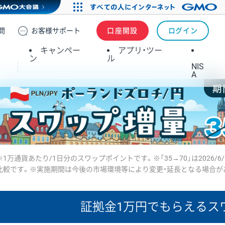
問
お客様
サポート
口座開設
ログイン
キャンペー
アプリ・ツー
ン
ル
NIS
A
※1万通貨あたり/1日分のスワップポイントです。※「35→70」は2026/6
比較です。※実施期間は今後の市場環境等により変更・延長となる場合が
証拠金1万円で
もらえるス