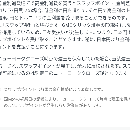
低金利通貨建てで高金利通貨を買うとスワップポイント（金利差
コリラ/円買いの場合、低金利の円を借りて、その円で高金利の
結果、円とトルコリラの金利差を受け取ることができるのです。
は「スワップ金利」と呼びます。GMOクリック証券のFX取引は
を採用しているため、日々受払いが発生します。つまり、日本円
ップポイントを受け取ることができます。逆に、日本円より金利
イントを支払うことになります。
ニューヨーククローズ時点で建玉を保有していた場合、当該建
バーされ、スワップポイントが発生し、余力に反映されます。ス
が可能になるのは約定日のニューヨーククローズ後となります
※
スワップポイントは各国の金利情勢により変動します。
※
国内外の祝祭日の影響により、ニューヨーククローズ時点で建玉を保
め、スワップポイントが発生しない営業日があります。