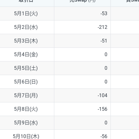
(円)
NZD/USD
41円
5月1日(火)
-53
EUR/GBP
71円
5月2日(水)
-212
EUR/AUD
103円
5月3日(木)
-51
GBP/AUD
43円
5月4日(金)
0
AUD/NZD
66円
5月5日(土)
0
EUR/CHF
111円
5月6日(日)
0
GBP/CHF
220円
5月7日(月)
-104
USD/CHF
160円
5月8日(火)
-156
5月9日(水)
0
※取引証拠金は同日の当社為替レート（ニューヨーククローズ・MIDレ
5月10日(木)
-56
※ハンガリーフォリント/円と南アフリカランド/円とメキシコペソ/円