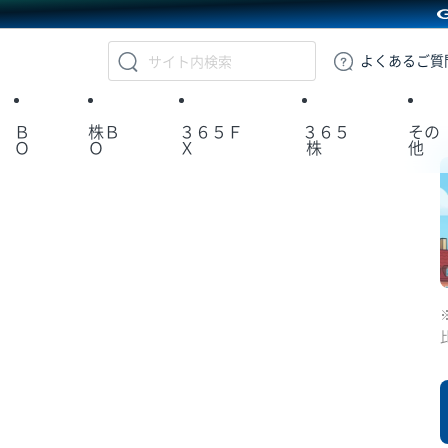
GMOクリック証券
よくある
ご質
Ｂ
株Ｂ
３６５Ｆ
３６５
その
Ｏ
Ｏ
Ｘ
株
他