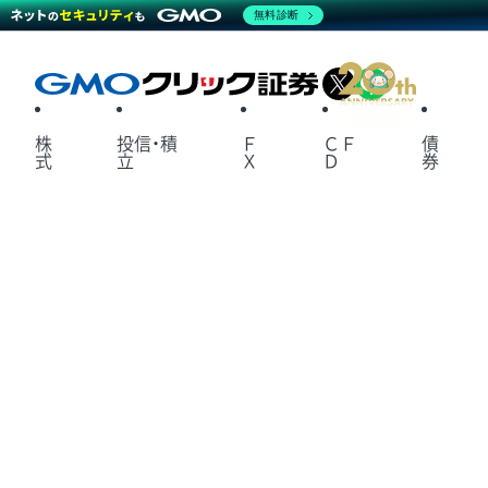
無料診断
X
LINE
株
投信・積
Ｆ
ＣＦ
債
式
立
Ｘ
Ｄ
券