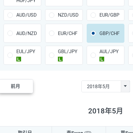
HUF/JPY
CAD/JPY
38円
CHF/JPY
34円
AUD/USD
NZD/USD
EUR/GBP
TRY/JPY
26円
AUD/NZD
EUR/CHF
GBP/CHF
CZK/JPY
7円
EUL/JPY
GBL/JPY
AUL/JPY
PLN/JPY
35円
ラージ
ラージ
ラージ
HUF/JPY
16円
ZAR/JPY
130円
前月
MXN/JPY
140円
EUR/USD
74円
2018年5月
GBP/USD
4円
AUD/USD
16円
取引日
売Swap
買Sw