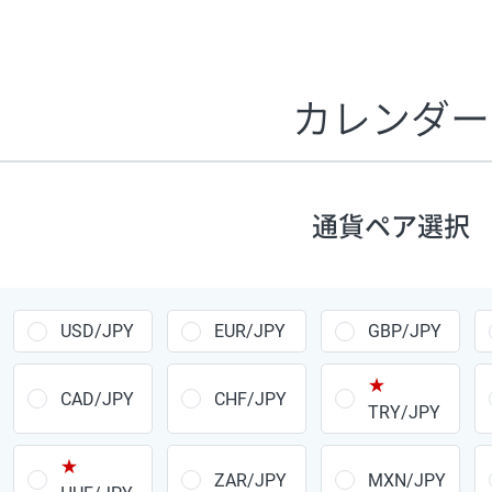
証拠金1万円あたりのスワップポイントは、取引の資金効率
CHF/JPY、EUR/USD、GBP/USD、NZD/USD、EUR/GBP、E
す。
カレンダー
1万通貨
あたりの
通貨ペア
1日の
スワップ
取引
ポイント
▲
▼
昇順
降順
通貨ペア選択
USD/JPY
154円
EUR/JPY
75円
USD/JPY
EUR/JPY
GBP/JPY
GBP/JPY
170円
★
AUD/JPY
106円
CAD/JPY
CHF/JPY
TRY/JPY
NZD/JPY
28円
★
ZAR/JPY
MXN/JPY