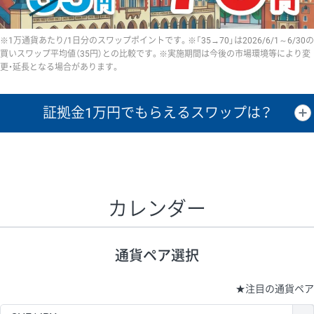
※1万通貨あたり/1日分のスワップポイントです。※「35→70」は2026/6/1～6/30の
買いスワップ平均値（35円）との比較です。※実施期間は今後の市場環境等により変
更・延長となる場合があります。
証拠金1万円で
もらえるスワップは？
証拠金1万円あたりのスワップポイントは、取引の資金効率を示した参
考値です。
CHF/JPY、EUR/USD、GBP/USD、NZD/USD、EUR/GBP、EUR/AUD、
GBP/AUDは売スワップの値です。
カレンダー
1万通貨
証拠金
あたりの
1日の
1万円あたりの
通貨ペア
取引証拠金
スワップ
ポイント
スワップ
ポイント
通貨ペア選択
▲
▼
昇順
降順
昇順
降順
昇順
降順
USD/JPY
161円
63,050円
25.5円
★
注目の通貨ペア
EUR/JPY
80円
72,570円
11円