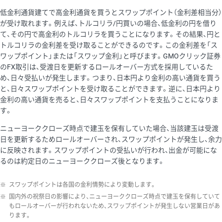
低金利通貨建てで高金利通貨を買うとスワップポイント（金利差相当分）
が受け取れます。例えば、トルコリラ/円買いの場合、低金利の円を借り
て、その円で高金利のトルコリラを買うことになります。その結果、円と
トルコリラの金利差を受け取ることができるのです。この金利差を「ス
ワップポイント」または「スワップ金利」と呼びます。GMOクリック証券
のFX取引は、受渡日を更新するロールオーバー方式を採用しているた
め、日々受払いが発生します。つまり、日本円より金利の高い通貨を買う
と、日々スワップポイントを受け取ることができます。逆に、日本円より
金利の高い通貨を売ると、日々スワップポイントを支払うことになりま
す。
ニューヨーククローズ時点で建玉を保有していた場合、当該建玉は受渡
日を更新するためロールオーバーされ、スワップポイントが発生し、余力
に反映されます。スワップポイントの受払いが行われ、出金が可能にな
るのは約定日のニューヨーククローズ後となります。
※
スワップポイントは各国の金利情勢により変動します。
※
国内外の祝祭日の影響により、ニューヨーククローズ時点で建玉を保有していて
もロールオーバーが行われないため、スワップポイントが発生しない営業日があ
ります。