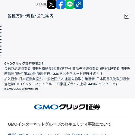
X
facebook
LINE
リンクをコピー
SHARE
各種方針・規程・会社案内
取引規程・約款
サイトマップ
その他のご案内
個人情報保護方針
最良執行方針
サイトのご利用について
ディスクレイマー
信託保全
リスク説明
会社案内
GMOクリック証券株式会社
金融商品取引業者 関東財務局長（金商）第77号 商品先物取引業者 銀行代理業者 関東財
務局長（銀代）第330号 所属銀行：GMOあおぞらネット銀行株式会社
加入協会：日本証券業協会、一般社団法人 金融先物取引業協会、日本商品先物取引協会
当社はGMOインターネットグループ（東証プライム上場9449）のメンバーです。
© GMO CLICK Securities, Inc.
GMOインターネットグループのセキュリティ事業について