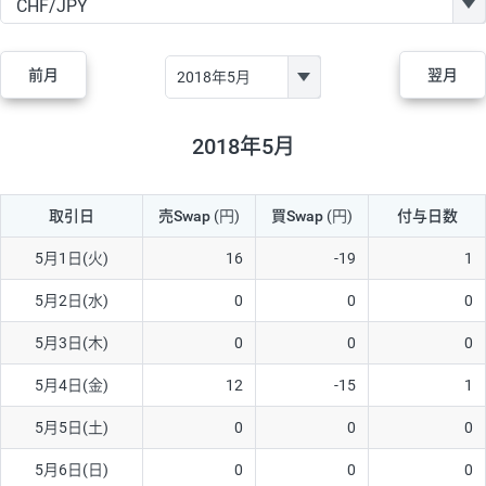
GBP/JPY
182円
84,970円
21.4円
AUD/JPY
111円
44,250円
25円
前月
翌月
NZD/JPY
48円
37,070円
12.9円
CAD/JPY
40円
44,970円
8.8円
2018年5月
CHF/JPY
28円
78,060円
3.5円
取引日
売Swap
(円)
買Swap
(円)
付与日数
TRY/JPY
25円
1,330円
187.9円
CZK/JPY
5円
3,000円
16.6円
5月1日(火)
16
-19
1
PLN/JPY
70円
16,870円
41.4円
5月2日(水)
0
0
0
HUF/JPY
12円
2,000円
60円
5月3日(木)
0
0
0
ZAR/JPY
130円
38,040円
34.1円
5月4日(金)
12
-15
1
MXN/JPY
140円
36,350円
38.5円
5月5日(土)
0
0
0
EUR/USD
60円
72,670円
8.2円
5月6日(日)
0
0
0
GBP/USD
1円
84,980円
0.1円