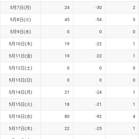
5月7日(月)
24
-30
2
AUD/USD
12円
44,260円
2.7円
5月8日(火)
45
-54
3
NZD/USD
27円
37,070円
7.2円
5月9日(水)
0
0
0
EUR/GBP
74円
72,660円
10.1円
EUR/AUD
102円
72,650円
14円
5月10日(木)
19
-22
1
GBP/AUD
32円
84,960円
3.7円
5月11日(金)
19
-22
1
AUD/NZD
55円
44,260円
12.4円
5月12日(土)
0
0
0
EUR/CHF
98円
72,680円
13.4円
5月13日(日)
0
0
0
GBP/CHF
210円
84,990円
24.7円
5月14日(月)
21
-24
1
USD/CHF
148円
63,050円
23.4円
5月15日(火)
18
-21
1
※2026/7/31の当社のスワップポイントおよび、同日の為替レート
5月16日(水)
80
-92
4
に基づいて算出。
※取引証拠金は同日の当社為替レート（ニューヨーククローズ・
5月17日(木)
22
-25
1
MIDレート）に基づいて算出。
※ハンガリーフォリント/円と南アフリカランド/円とメキシコペ