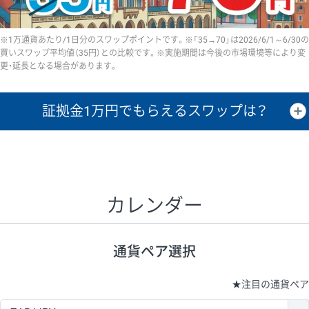
※1万通貨あたり/1日分のスワップポイントです。※「35→70」は2026/6/1～6/30の
買いスワップ平均値（35円）との比較です。※実施期間は今後の市場環境等により変
更・延長となる場合があります。
証拠金1万円で
もらえるスワップは？
証拠金1万円あたりのスワップポイントは、取引の資金効率を示した参
考値です。
CHF/JPY、EUR/USD、GBP/USD、NZD/USD、EUR/GBP、EUR/AUD、
GBP/AUDは売スワップの値です。
カレンダー
1万通貨
証拠金
あたりの
1日の
1万円あたりの
通貨ペア
取引証拠金
スワップ
ポイント
スワップ
ポイント
通貨ペア選択
▲
▼
昇順
降順
昇順
降順
昇順
降順
USD/JPY
154円
65,020円
23.6円
★
注目の通貨ペア
EUR/JPY
75円
74,270円
10円