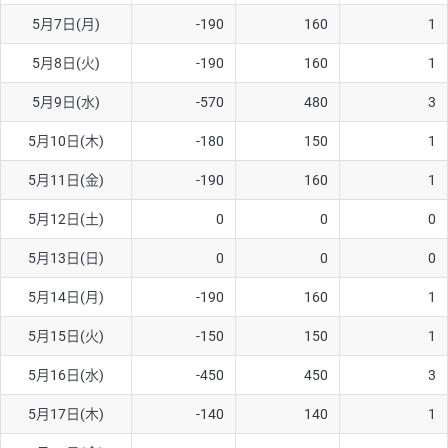
5月7日(月)
-190
160
1
AUD/USD
16円
44,990円
3.5円
5月8日(火)
-190
160
1
NZD/USD
41円
36,920円
11.1円
5月9日(水)
-570
480
3
EUR/GBP
71円
74,270円
9.5円
EUR/AUD
103円
74,270円
13.8円
5月10日(木)
-180
150
1
GBP/AUD
43円
86,230円
4.9円
5月11日(金)
-190
160
1
AUD/NZD
66円
44,990円
14.6円
5月12日(土)
0
0
0
EUR/CHF
111円
74,270円
14.9円
5月13日(日)
0
0
0
GBP/CHF
220円
86,230円
25.5円
5月14日(月)
-190
160
1
USD/CHF
160円
65,030円
24.6円
5月15日(火)
-150
150
1
※2026/6/30の当社のスワップポイントおよび、同日の為替レート
5月16日(水)
-450
450
3
に基づいて算出。
※取引証拠金は同日の当社為替レート（ニューヨーククローズ・
5月17日(木)
-140
140
1
MIDレート）に基づいて算出。
※ハンガリーフォリント/円と南アフリカランド/円とメキシコペ