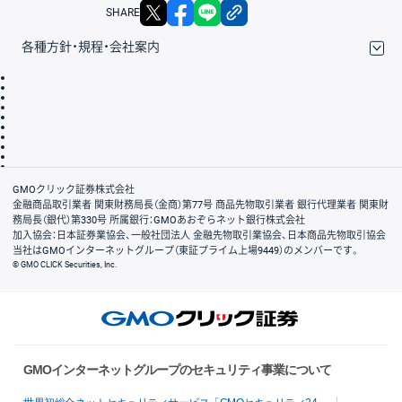
X
facebook
LINE
リンクをコピー
SHARE
各種方針・規程・会社案内
取引規程・約款
サイトマップ
その他のご案内
個人情報保護方針
最良執行方針
サイトのご利用について
ディスクレイマー
信託保全
リスク説明
会社案内
GMOクリック証券株式会社
金融商品取引業者 関東財務局長（金商）第77号 商品先物取引業者 銀行代理業者 関東財
務局長（銀代）第330号 所属銀行：GMOあおぞらネット銀行株式会社
加入協会：日本証券業協会、一般社団法人 金融先物取引業協会、日本商品先物取引協会
当社はGMOインターネットグループ（東証プライム上場9449）のメンバーです。
© GMO CLICK Securities, Inc.
GMOインターネットグループのセキュリティ事業について