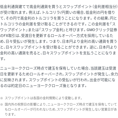
低金利通貨建てで高金利通貨を買うとスワップポイント（金利差相当分）
が受け取れます。例えば、トルコリラ/円買いの場合、低金利の円を借り
て、その円で高金利のトルコリラを買うことになります。その結果、円と
トルコリラの金利差を受け取ることができるのです。この金利差を「ス
ワップポイント」または「スワップ金利」と呼びます。GMOクリック証券
のFX取引は、受渡日を更新するロールオーバー方式を採用しているた
め、日々受払いが発生します。つまり、日本円より金利の高い通貨を買う
と、日々スワップポイントを受け取ることができます。逆に、日本円より
金利の高い通貨を売ると、日々スワップポイントを支払うことになりま
す。
ニューヨーククローズ時点で建玉を保有していた場合、当該建玉は受渡
日を更新するためロールオーバーされ、スワップポイントが発生し、余力
に反映されます。スワップポイントの受払いが行われ、出金が可能にな
るのは約定日のニューヨーククローズ後となります。
※
スワップポイントは各国の金利情勢により変動します。
※
国内外の祝祭日の影響により、ニューヨーククローズ時点で建玉を保有していて
もロールオーバーが行われないため、スワップポイントが発生しない営業日があ
ります。