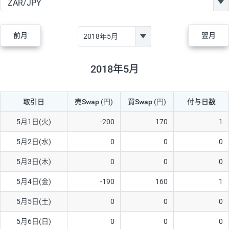
GBP/JPY
170円
86,230円
19.7円
AUD/JPY
106円
44,990円
23.5円
前月
翌月
NZD/JPY
28円
36,920円
7.5円
CAD/JPY
38円
45,810円
8.2円
2018年5月
CHF/JPY
34円
80,440円
4.2円
取引日
売Swap
(円)
買Swap
(円)
付与日数
TRY/JPY
26円
1,400円
185.7円
CZK/JPY
7円
3,060円
22.8円
5月1日(火)
-200
170
1
PLN/JPY
35円
17,280円
20.2円
5月2日(水)
0
0
0
HUF/JPY
16円
2,090円
76.5円
5月3日(木)
0
0
0
ZAR/JPY
130円
39,680円
32.7円
5月4日(金)
-190
160
1
MXN/JPY
140円
37,180円
37.6円
5月5日(土)
0
0
0
EUR/USD
74円
74,270円
9.9円
5月6日(日)
0
0
0
GBP/USD
4円
86,230円
0.4円