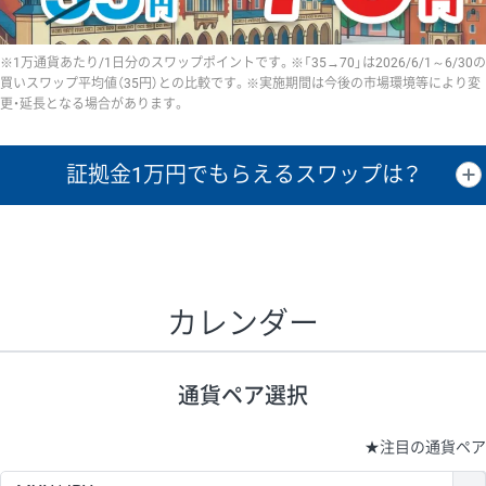
※1万通貨あたり/1日分のスワップポイントです。※「35→70」は2026/6/1～6/30の
買いスワップ平均値（35円）との比較です。※実施期間は今後の市場環境等により変
更・延長となる場合があります。
証拠金1万円で
もらえるスワップは？
証拠金1万円あたりのスワップポイントは、取引の資金効率を示した参
考値です。
CHF/JPY、EUR/USD、GBP/USD、NZD/USD、EUR/GBP、EUR/AUD、
GBP/AUDは売スワップの値です。
カレンダー
1万通貨
証拠金
あたりの
1日の
1万円あたりの
通貨ペア
取引証拠金
スワップ
ポイント
スワップ
ポイント
通貨ペア選択
▲
▼
昇順
降順
昇順
降順
昇順
降順
USD/JPY
154円
65,020円
23.6円
★
注目の通貨ペア
EUR/JPY
75円
74,270円
10円