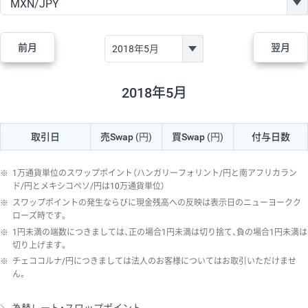
GBP/JPY
170円
86,230円
19.7円
AUD/JPY
106円
44,990円
23.5円
前月
翌月
NZD/JPY
28円
36,920円
7.5円
CAD/JPY
38円
45,810円
8.2円
2018年5月
CHF/JPY
34円
80,440円
4.2円
取引日
売Swap
(円)
買Swap
(円)
付与日数
TRY/JPY
26円
1,400円
185.7円
CZK/JPY
7円
3,060円
22.8円
※
1万通貨単位のスワップポイント（ハンガリーフォリント/円と南アフリカラン
PLN/JPY
35円
17,280円
20.2円
ド/円とメキシコペソ/円は10万通貨単位）
※
スワップポイントの発生ならびに現金残高への反映は表示日のニューヨークク
HUF/JPY
16円
2,090円
76.5円
ローズ時です。
※
1円未満の端数につきましては、正の場合1円未満は切り捨て、負の場合1円未満は
ZAR/JPY
130円
39,680円
32.7円
切り上げます。
MXN/JPY
140円
37,180円
37.6円
※
チェココルナ/円につきましては法人のお客様についてはお取引いただけませ
ん。
EUR/USD
74円
74,270円
9.9円
GBP/USD
4円
86,230円
0.4円