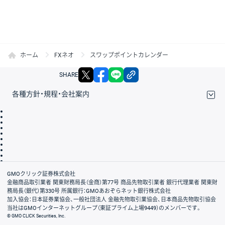
ホーム
FXネオ
スワップポイントカレンダー
X
facebook
LINE
リンクをコピー
SHARE
各種方針・規程・会社案内
取引規程・約款
サイトマップ
その他のご案内
個人情報保護方針
最良執行方針
サイトのご利用について
ディスクレイマー
信託保全
リスク説明
会社案内
GMOクリック証券株式会社
金融商品取引業者 関東財務局長（金商）第77号 商品先物取引業者 銀行代理業者 関東財
務局長（銀代）第330号 所属銀行：GMOあおぞらネット銀行株式会社
加入協会：日本証券業協会、一般社団法人 金融先物取引業協会、日本商品先物取引協会
当社はGMOインターネットグループ（東証プライム上場9449）のメンバーです。
© GMO CLICK Securities, Inc.