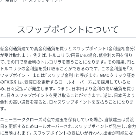
為替レート・スワップポイント
AUD/USD
16円
44,990円
3.5円
NZD/USD
41円
36,920円
11.1円
スワップポイントについて
EUR/GBP
71円
74,270円
9.5円
EUR/AUD
103円
74,270円
13.8円
低金利通貨建てで高金利通貨を買うとスワップポイント（金利差相当分）
GBP/AUD
43円
86,230円
4.9円
が受け取れます。例えば、トルコリラ/円買いの場合、低金利の円を借り
て、その円で高金利のトルコリラを買うことになります。その結果、円と
AUD/NZD
66円
44,990円
14.6円
トルコリラの金利差を受け取ることができるのです。この金利差を「ス
EUR/CHF
111円
74,270円
14.9円
ワップポイント」または「スワップ金利」と呼びます。GMOクリック証券
のFX取引は、受渡日を更新するロールオーバー方式を採用しているた
GBP/CHF
220円
86,230円
25.5円
め、日々受払いが発生します。つまり、日本円より金利の高い通貨を買う
USD/CHF
160円
65,030円
24.6円
と、日々スワップポイントを受け取ることができます。逆に、日本円より
金利の高い通貨を売ると、日々スワップポイントを支払うことになりま
す。
※取引証拠金は同日の当社為替レート（ニューヨーククローズ・
ニューヨーククローズ時点で建玉を保有していた場合、当該建玉は受渡
MIDレート）に基づいて算出。
日を更新するためロールオーバーされ、スワップポイントが発生し、余力
※ハンガリーフォリント/円と南アフリカランド/円とメキシコペ
に反映されます。スワップポイントの受払いが行われ、出金が可能にな
ソ/円は10万通貨単位。