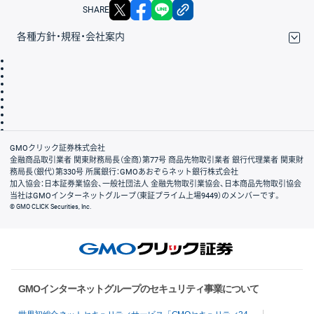
X
facebook
LINE
リンクをコピー
SHARE
各種方針・規程・会社案内
取引規程・約款
サイトマップ
その他のご案内
個人情報保護方針
最良執行方針
サイトのご利用について
ディスクレイマー
信託保全
リスク説明
会社案内
GMOクリック証券株式会社
金融商品取引業者 関東財務局長（金商）第77号 商品先物取引業者 銀行代理業者 関東財
務局長（銀代）第330号 所属銀行：GMOあおぞらネット銀行株式会社
加入協会：日本証券業協会、一般社団法人 金融先物取引業協会、日本商品先物取引協会
当社はGMOインターネットグループ（東証プライム上場9449）のメンバーです。
© GMO CLICK Securities, Inc.
GMOインターネットグループのセキュリティ事業について