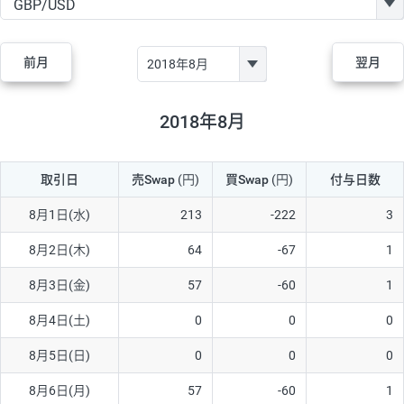
GBP/JPY
170円
86,230円
19.7円
AUD/JPY
106円
44,990円
23.5円
前月
翌月
NZD/JPY
28円
36,920円
7.5円
CAD/JPY
38円
45,810円
8.2円
2018年8月
CHF/JPY
34円
80,440円
4.2円
取引日
売Swap
(円)
買Swap
(円)
付与日数
TRY/JPY
26円
1,400円
185.7円
CZK/JPY
7円
3,060円
22.8円
8月1日(水)
213
-222
3
PLN/JPY
35円
17,280円
20.2円
8月2日(木)
64
-67
1
HUF/JPY
16円
2,090円
76.5円
8月3日(金)
57
-60
1
ZAR/JPY
130円
39,680円
32.7円
8月4日(土)
0
0
0
MXN/JPY
140円
37,180円
37.6円
8月5日(日)
0
0
0
EUR/USD
74円
74,270円
9.9円
8月6日(月)
57
-60
1
GBP/USD
4円
86,230円
0.4円