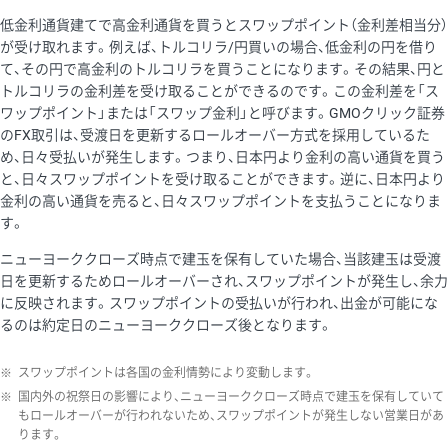
低金利通貨建てで高金利通貨を買うとスワップポイント（金利差相当分）
が受け取れます。例えば、トルコリラ/円買いの場合、低金利の円を借り
て、その円で高金利のトルコリラを買うことになります。その結果、円と
トルコリラの金利差を受け取ることができるのです。この金利差を「ス
ワップポイント」または「スワップ金利」と呼びます。GMOクリック証券
のFX取引は、受渡日を更新するロールオーバー方式を採用しているた
め、日々受払いが発生します。つまり、日本円より金利の高い通貨を買う
と、日々スワップポイントを受け取ることができます。逆に、日本円より
金利の高い通貨を売ると、日々スワップポイントを支払うことになりま
す。
ニューヨーククローズ時点で建玉を保有していた場合、当該建玉は受渡
日を更新するためロールオーバーされ、スワップポイントが発生し、余力
に反映されます。スワップポイントの受払いが行われ、出金が可能にな
るのは約定日のニューヨーククローズ後となります。
※
スワップポイントは各国の金利情勢により変動します。
※
国内外の祝祭日の影響により、ニューヨーククローズ時点で建玉を保有していて
もロールオーバーが行われないため、スワップポイントが発生しない営業日があ
ります。