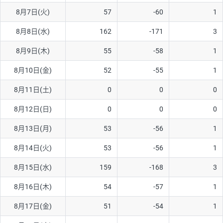
8月7日(火)
57
-60
1
AUD/USD
16円
44,990円
3.5円
8月8日(水)
162
-171
3
NZD/USD
41円
36,920円
11.1円
8月9日(木)
55
-58
1
EUR/GBP
71円
74,270円
9.5円
EUR/AUD
103円
74,270円
13.8円
8月10日(金)
52
-55
1
GBP/AUD
43円
86,230円
4.9円
8月11日(土)
0
0
0
AUD/NZD
66円
44,990円
14.6円
8月12日(日)
0
0
0
EUR/CHF
111円
74,270円
14.9円
8月13日(月)
53
-56
1
GBP/CHF
220円
86,230円
25.5円
8月14日(火)
53
-56
1
USD/CHF
160円
65,030円
24.6円
8月15日(水)
159
-168
3
※2026/6/30の当社のスワップポイントおよび、同日の為替レート
8月16日(木)
54
-57
1
に基づいて算出。
※取引証拠金は同日の当社為替レート（ニューヨーククローズ・
8月17日(金)
51
-54
1
MIDレート）に基づいて算出。
※ハンガリーフォリント/円と南アフリカランド/円とメキシコペ