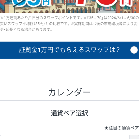
※1万通貨あたり/1日分のスワップポイントです。※「35→70」は2026/6/1～6/30の
買いスワップ平均値（35円）との比較です。※実施期間は今後の市場環境等により変
更・延長となる場合があります。
証拠金1万円で
もらえるスワップは？
証拠金1万円あたりのスワップポイントは、取引の資金効率を示した参
考値です。
CHF/JPY、EUR/USD、GBP/USD、NZD/USD、EUR/GBP、EUR/AUD、
GBP/AUDは売スワップの値です。
カレンダー
1万通貨
証拠金
あたりの
1日の
1万円あたりの
通貨ペア
取引証拠金
スワップ
ポイント
スワップ
ポイント
通貨ペア選択
▲
▼
昇順
降順
昇順
降順
昇順
降順
USD/JPY
154円
65,020円
23.6円
★
注目の通貨ペア
EUR/JPY
75円
74,270円
10円