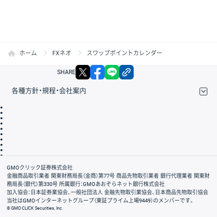
ホーム
FXネオ
スワップポイントカレンダー
X
facebook
LINE
リンクをコピー
SHARE
各種方針・規程・会社案内
取引規程・約款
サイトマップ
その他のご案内
個人情報保護方針
最良執行方針
サイトのご利用について
ディスクレイマー
信託保全
リスク説明
会社案内
GMOクリック証券株式会社
金融商品取引業者 関東財務局長（金商）第77号 商品先物取引業者 銀行代理業者 関東財
務局長（銀代）第330号 所属銀行：GMOあおぞらネット銀行株式会社
加入協会：日本証券業協会、一般社団法人 金融先物取引業協会、日本商品先物取引協会
当社はGMOインターネットグループ（東証プライム上場9449）のメンバーです。
© GMO CLICK Securities, Inc.