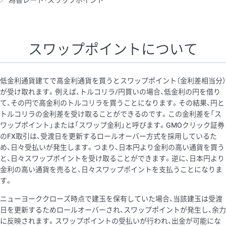
為替レート・スワップポイント
AUD/USD
16円
44,990円
3.5円
NZD/USD
41円
36,920円
11.1円
スワップポイントについて
EUR/GBP
71円
74,270円
9.5円
EUR/AUD
103円
74,270円
13.8円
低金利通貨建てで高金利通貨を買うとスワップポイント（金利差相当分）
GBP/AUD
43円
86,230円
4.9円
が受け取れます。例えば、トルコリラ/円買いの場合、低金利の円を借り
て、その円で高金利のトルコリラを買うことになります。その結果、円と
AUD/NZD
66円
44,990円
14.6円
トルコリラの金利差を受け取ることができるのです。この金利差を「ス
EUR/CHF
111円
74,270円
14.9円
ワップポイント」または「スワップ金利」と呼びます。GMOクリック証券
のFX取引は、受渡日を更新するロールオーバー方式を採用しているた
GBP/CHF
220円
86,230円
25.5円
め、日々受払いが発生します。つまり、日本円より金利の高い通貨を買う
USD/CHF
160円
65,030円
24.6円
と、日々スワップポイントを受け取ることができます。逆に、日本円より
金利の高い通貨を売ると、日々スワップポイントを支払うことになりま
す。
※取引証拠金は同日の当社為替レート（ニューヨーククローズ・
ニューヨーククローズ時点で建玉を保有していた場合、当該建玉は受渡
MIDレート）に基づいて算出。
日を更新するためロールオーバーされ、スワップポイントが発生し、余力
※ハンガリーフォリント/円と南アフリカランド/円とメキシコペ
に反映されます。スワップポイントの受払いが行われ、出金が可能にな
ソ/円は10万通貨単位。