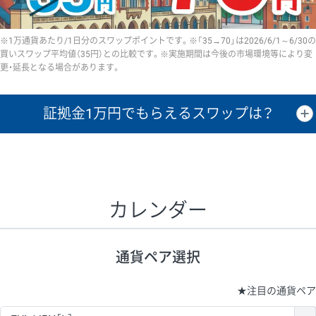
※1万通貨あたり/1日分のスワップポイントです。※「35→70」は2026/6/1～6/30の
買いスワップ平均値（35円）との比較です。※実施期間は今後の市場環境等により変
更・延長となる場合があります。
証拠金1万円で
もらえるスワップは？
証拠金1万円あたりのスワップポイントは、取引の資金効率を示した参
考値です。
CHF/JPY、EUR/USD、GBP/USD、NZD/USD、EUR/GBP、EUR/AUD、
GBP/AUDは売スワップの値です。
カレンダー
1万通貨
証拠金
あたりの
1日の
1万円あたりの
通貨ペア
取引証拠金
スワップ
ポイント
スワップ
ポイント
通貨ペア選択
▲
▼
昇順
降順
昇順
降順
昇順
降順
USD/JPY
154円
65,020円
23.6円
★
注目の通貨ペア
EUR/JPY
75円
74,270円
10円