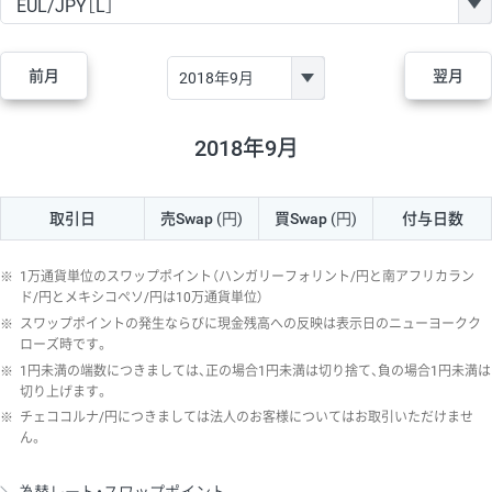
GBP/JPY
170円
86,230円
19.7円
AUD/JPY
106円
44,990円
23.5円
前月
翌月
NZD/JPY
28円
36,920円
7.5円
CAD/JPY
38円
45,810円
8.2円
2018年9月
CHF/JPY
34円
80,440円
4.2円
取引日
売Swap
(円)
買Swap
(円)
付与日数
TRY/JPY
26円
1,400円
185.7円
CZK/JPY
7円
3,060円
22.8円
※
1万通貨単位のスワップポイント（ハンガリーフォリント/円と南アフリカラン
PLN/JPY
35円
17,280円
20.2円
ド/円とメキシコペソ/円は10万通貨単位）
※
スワップポイントの発生ならびに現金残高への反映は表示日のニューヨークク
HUF/JPY
16円
2,090円
76.5円
ローズ時です。
※
1円未満の端数につきましては、正の場合1円未満は切り捨て、負の場合1円未満は
ZAR/JPY
130円
39,680円
32.7円
切り上げます。
MXN/JPY
140円
37,180円
37.6円
※
チェココルナ/円につきましては法人のお客様についてはお取引いただけませ
ん。
EUR/USD
74円
74,270円
9.9円
GBP/USD
4円
86,230円
0.4円