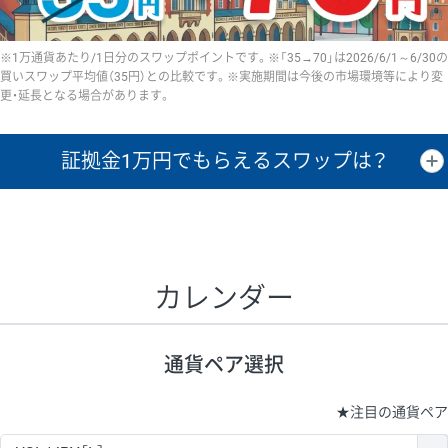
※1万通貨あたり/1日分のスワップポイントです。※「35→70」は2026/6/1～6/30の
買いスワップ平均値（35円）との比較です。※実施期間は今後の市場環境等により変
更・延長となる場合があります。
証拠金1万円で
もらえるスワップは？
証拠金1万円あたりのスワップポイントは、取引の資金効率を示した参
考値です。
CHF/JPY、EUR/USD、GBP/USD、NZD/USD、EUR/GBP、EUR/AUD、
GBP/AUDは売スワップの値です。
カレンダー
1万通貨
証拠金
あたりの
1日の
1万円あたりの
通貨ペア
取引証拠金
スワップ
ポイント
スワップ
ポイント
通貨ペア選択
▲
▼
昇順
降順
昇順
降順
昇順
降順
USD/JPY
154円
65,020円
23.6円
★
注目の通貨ペア
EUR/JPY
75円
74,270円
10円