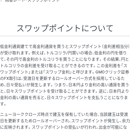
為替レート・スワップポイント
AUD/USD
16円
44,990円
3.5円
NZD/USD
41円
36,920円
11.1円
スワップポイントについて
EUR/GBP
71円
74,270円
9.5円
EUR/AUD
103円
74,270円
13.8円
低金利通貨建てで高金利通貨を買うとスワップポイント（金利差相当分）
GBP/AUD
43円
86,230円
4.9円
が受け取れます。例えば、トルコリラ/円買いの場合、低金利の円を借り
て、その円で高金利のトルコリラを買うことになります。その結果、円と
AUD/NZD
66円
44,990円
14.6円
トルコリラの金利差を受け取ることができるのです。この金利差を「ス
EUR/CHF
111円
74,270円
14.9円
ワップポイント」または「スワップ金利」と呼びます。GMOクリック証券
のFX取引は、受渡日を更新するロールオーバー方式を採用しているた
GBP/CHF
220円
86,230円
25.5円
め、日々受払いが発生します。つまり、日本円より金利の高い通貨を買う
USD/CHF
160円
65,030円
24.6円
と、日々スワップポイントを受け取ることができます。逆に、日本円より
金利の高い通貨を売ると、日々スワップポイントを支払うことになりま
す。
※取引証拠金は同日の当社為替レート（ニューヨーククローズ・
ニューヨーククローズ時点で建玉を保有していた場合、当該建玉は受渡
MIDレート）に基づいて算出。
日を更新するためロールオーバーされ、スワップポイントが発生し、余力
※ハンガリーフォリント/円と南アフリカランド/円とメキシコペ
に反映されます。スワップポイントの受払いが行われ、出金が可能にな
ソ/円は10万通貨単位。