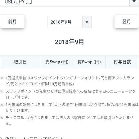
GBP/JPY
170円
86,230円
19.7円
AUD/JPY
106円
44,990円
23.5円
前月
翌月
NZD/JPY
28円
36,920円
7.5円
CAD/JPY
38円
45,810円
8.2円
2018年9月
CHF/JPY
34円
80,440円
4.2円
取引日
売Swap
(円)
買Swap
(円)
付与日数
TRY/JPY
26円
1,400円
185.7円
CZK/JPY
7円
3,060円
22.8円
※
1万通貨単位のスワップポイント（ハンガリーフォリント/円と南アフリカラン
PLN/JPY
35円
17,280円
20.2円
ド/円とメキシコペソ/円は10万通貨単位）
※
スワップポイントの発生ならびに現金残高への反映は表示日のニューヨークク
HUF/JPY
16円
2,090円
76.5円
ローズ時です。
※
1円未満の端数につきましては、正の場合1円未満は切り捨て、負の場合1円未満は
ZAR/JPY
130円
39,680円
32.7円
切り上げます。
MXN/JPY
140円
37,180円
37.6円
※
チェココルナ/円につきましては法人のお客様についてはお取引いただけませ
ん。
EUR/USD
74円
74,270円
9.9円
GBP/USD
4円
86,230円
0.4円