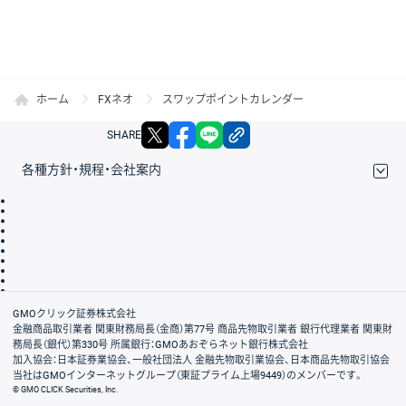
ホーム
FXネオ
スワップポイントカレンダー
X
facebook
LINE
リンクをコピー
SHARE
各種方針・規程・会社案内
取引規程・約款
サイトマップ
その他のご案内
個人情報保護方針
最良執行方針
サイトのご利用について
ディスクレイマー
信託保全
リスク説明
会社案内
GMOクリック証券株式会社
金融商品取引業者 関東財務局長（金商）第77号 商品先物取引業者 銀行代理業者 関東財
務局長（銀代）第330号 所属銀行：GMOあおぞらネット銀行株式会社
加入協会：日本証券業協会、一般社団法人 金融先物取引業協会、日本商品先物取引協会
当社はGMOインターネットグループ（東証プライム上場9449）のメンバーです。
© GMO CLICK Securities, Inc.