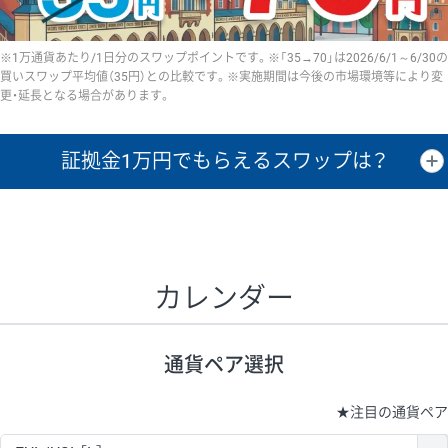
※1万通貨あたり/1日分のスワップポイントです。※「35→70」は2026/6/1～6/30の
買いスワップ平均値（35円）との比較です。※実施期間は今後の市場環境等により変
更・延長となる場合があります。
証拠金1万円で
もらえるスワップは？
証拠金1万円あたりのスワップポイントは、取引の資金効率を示した参
考値です。
CHF/JPY、EUR/USD、GBP/USD、NZD/USD、EUR/GBP、EUR/AUD、
GBP/AUDは売スワップの値です。
カレンダー
1万通貨
証拠金
あたりの
1日の
1万円あたりの
通貨ペア
取引証拠金
スワップ
ポイント
スワップ
ポイント
通貨ペア選択
▲
▼
昇順
降順
昇順
降順
昇順
降順
USD/JPY
154円
65,020円
23.6円
★
注目の通貨ペア
EUR/JPY
75円
74,270円
10円