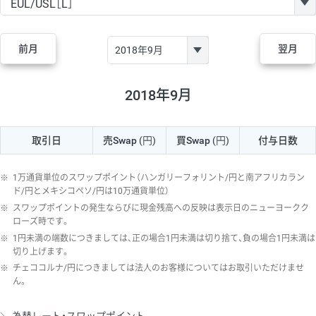
GBP/JPY
170円
86,230円
19.7円
AUD/JPY
106円
44,990円
23.5円
前月
翌月
NZD/JPY
28円
36,920円
7.5円
CAD/JPY
38円
45,810円
8.2円
2018年9月
CHF/JPY
34円
80,440円
4.2円
取引日
売Swap
(円)
買Swap
(円)
付与日数
TRY/JPY
26円
1,400円
185.7円
CZK/JPY
7円
3,060円
22.8円
※
1万通貨単位のスワップポイント（ハンガリーフォリント/円と南アフリカラン
PLN/JPY
35円
17,280円
20.2円
ド/円とメキシコペソ/円は10万通貨単位）
※
スワップポイントの発生ならびに現金残高への反映は表示日のニューヨークク
HUF/JPY
16円
2,090円
76.5円
ローズ時です。
※
1円未満の端数につきましては、正の場合1円未満は切り捨て、負の場合1円未満は
ZAR/JPY
130円
39,680円
32.7円
切り上げます。
MXN/JPY
140円
37,180円
37.6円
※
チェココルナ/円につきましては法人のお客様についてはお取引いただけませ
ん。
EUR/USD
74円
74,270円
9.9円
GBP/USD
4円
86,230円
0.4円