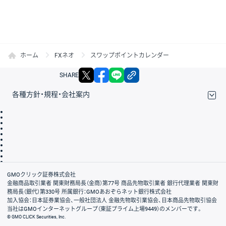
ホーム
FXネオ
スワップポイントカレンダー
X
facebook
LINE
リンクをコピー
SHARE
各種方針・規程・会社案内
取引規程・約款
サイトマップ
その他のご案内
個人情報保護方針
最良執行方針
サイトのご利用について
ディスクレイマー
信託保全
リスク説明
会社案内
GMOクリック証券株式会社
金融商品取引業者 関東財務局長（金商）第77号 商品先物取引業者 銀行代理業者 関東財
務局長（銀代）第330号 所属銀行：GMOあおぞらネット銀行株式会社
加入協会：日本証券業協会、一般社団法人 金融先物取引業協会、日本商品先物取引協会
当社はGMOインターネットグループ（東証プライム上場9449）のメンバーです。
© GMO CLICK Securities, Inc.