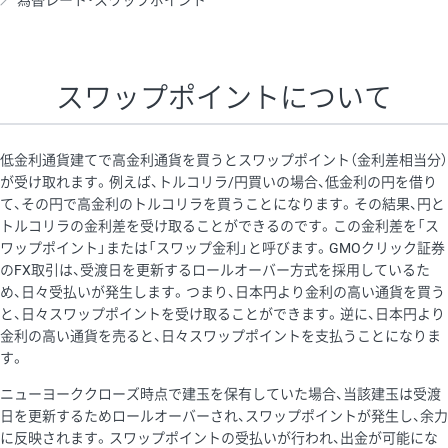
為替レート・スワップポイント
AUD/USD
16円
44,990円
3.5円
NZD/USD
41円
36,920円
11.1円
スワップポイントについて
EUR/GBP
71円
74,270円
9.5円
EUR/AUD
103円
74,270円
13.8円
低金利通貨建てで高金利通貨を買うとスワップポイント（金利差相当分）
GBP/AUD
43円
86,230円
4.9円
が受け取れます。例えば、トルコリラ/円買いの場合、低金利の円を借り
て、その円で高金利のトルコリラを買うことになります。その結果、円と
AUD/NZD
66円
44,990円
14.6円
トルコリラの金利差を受け取ることができるのです。この金利差を「ス
EUR/CHF
111円
74,270円
14.9円
ワップポイント」または「スワップ金利」と呼びます。GMOクリック証券
のFX取引は、受渡日を更新するロールオーバー方式を採用しているた
GBP/CHF
220円
86,230円
25.5円
め、日々受払いが発生します。つまり、日本円より金利の高い通貨を買う
USD/CHF
160円
65,030円
24.6円
と、日々スワップポイントを受け取ることができます。逆に、日本円より
金利の高い通貨を売ると、日々スワップポイントを支払うことになりま
す。
※取引証拠金は同日の当社為替レート（ニューヨーククローズ・
ニューヨーククローズ時点で建玉を保有していた場合、当該建玉は受渡
MIDレート）に基づいて算出。
日を更新するためロールオーバーされ、スワップポイントが発生し、余力
※ハンガリーフォリント/円と南アフリカランド/円とメキシコペ
に反映されます。スワップポイントの受払いが行われ、出金が可能にな
ソ/円は10万通貨単位。