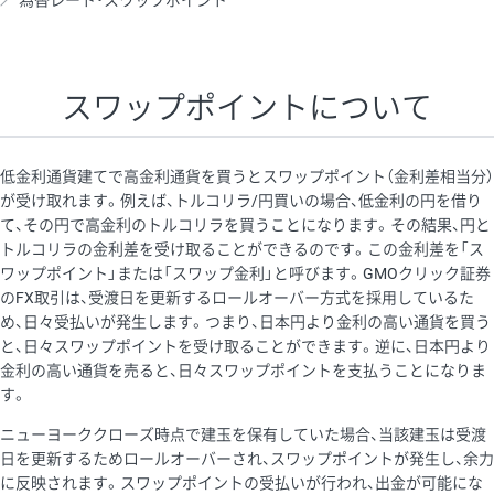
為替レート・スワップポイント
AUD/USD
16円
44,990円
3.5円
NZD/USD
41円
36,920円
11.1円
スワップポイントについて
EUR/GBP
71円
74,270円
9.5円
EUR/AUD
103円
74,270円
13.8円
低金利通貨建てで高金利通貨を買うとスワップポイント（金利差相当分）
GBP/AUD
43円
86,230円
4.9円
が受け取れます。例えば、トルコリラ/円買いの場合、低金利の円を借り
て、その円で高金利のトルコリラを買うことになります。その結果、円と
AUD/NZD
66円
44,990円
14.6円
トルコリラの金利差を受け取ることができるのです。この金利差を「ス
EUR/CHF
111円
74,270円
14.9円
ワップポイント」または「スワップ金利」と呼びます。GMOクリック証券
のFX取引は、受渡日を更新するロールオーバー方式を採用しているた
GBP/CHF
220円
86,230円
25.5円
め、日々受払いが発生します。つまり、日本円より金利の高い通貨を買う
USD/CHF
160円
65,030円
24.6円
と、日々スワップポイントを受け取ることができます。逆に、日本円より
金利の高い通貨を売ると、日々スワップポイントを支払うことになりま
※2026/6/30の当社のスワップポイントおよび、同日の為替レート
す。
に基づいて算出。
ニューヨーククローズ時点で建玉を保有していた場合、当該建玉は受渡
※取引証拠金は同日の当社為替レート（ニューヨーククローズ・
日を更新するためロールオーバーされ、スワップポイントが発生し、余力
MIDレート）に基づいて算出。
に反映されます。スワップポイントの受払いが行われ、出金が可能にな
※ハンガリーフォリント/円と南アフリカランド/円とメキシコペ