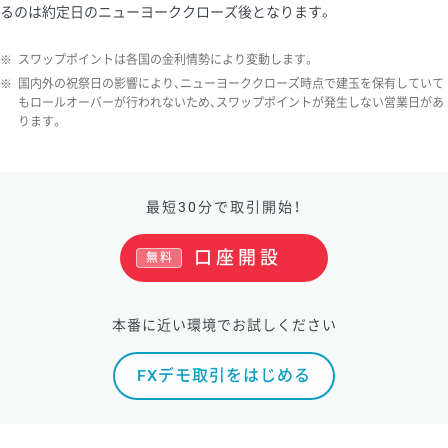
るのは約定日のニューヨーククローズ後となります。
ソ/円は10万通貨単位。
※
スワップポイントは各国の金利情勢により変動します。
※
国内外の祝祭日の影響により、ニューヨーククローズ時点で建玉を保有していて
もロールオーバーが行われないため、スワップポイントが発生しない営業日があ
ります。
最短30分で取引開始！
口座開設
無料
本番に近い環境でお試しください
FXデモ取引をはじめる