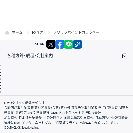
ホーム
FXネオ
スワップポイントカレンダー
X
facebook
LINE
リンクをコピー
SHARE
各種方針・規程・会社案内
取引規程・約款
サイトマップ
その他のご案内
個人情報保護方針
最良執行方針
サイトのご利用について
ディスクレイマー
信託保全
リスク説明
会社案内
GMOクリック証券株式会社
金融商品取引業者 関東財務局長（金商）第77号 商品先物取引業者 銀行代理業者 関東財
務局長（銀代）第330号 所属銀行：GMOあおぞらネット銀行株式会社
加入協会：日本証券業協会、一般社団法人 金融先物取引業協会、日本商品先物取引協会
当社はGMOインターネットグループ（東証プライム上場9449）のメンバーです。
© GMO CLICK Securities, Inc.