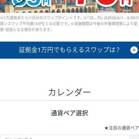
※1万通貨あたり/1日分のスワップポイントです。※「35→70」は2026/6/1～6/30の
買いスワップ平均値（35円）との比較です。※実施期間は今後の市場環境等により変
更・延長となる場合があります。
証拠金1万円で
もらえるスワップは？
証拠金1万円あたりのスワップポイントは、取引の資金効率を示した参
考値です。
CHF/JPY、EUR/USD、GBP/USD、NZD/USD、EUR/GBP、EUR/AUD、
GBP/AUDは売スワップの値です。
カレンダー
1万通貨
証拠金
あたりの
1日の
1万円あたりの
通貨ペア
取引証拠金
スワップ
ポイント
スワップ
ポイント
通貨ペア選択
▲
▼
昇順
降順
昇順
降順
昇順
降順
USD/JPY
154円
65,020円
23.6円
★
注目の通貨ペア
EUR/JPY
75円
74,270円
10円