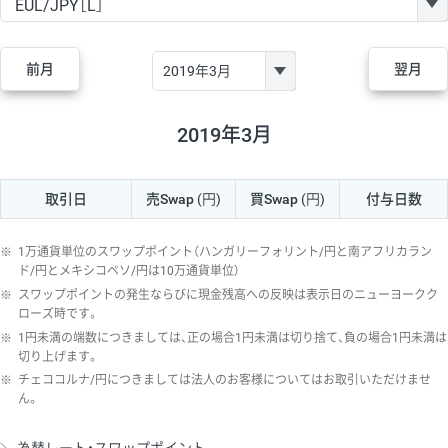
GBP/JPY
170円
86,230円
19.7円
AUD/JPY
106円
44,990円
23.5円
前月
翌月
NZD/JPY
28円
36,920円
7.5円
CAD/JPY
38円
45,810円
8.2円
2019年3月
CHF/JPY
34円
80,440円
4.2円
取引日
売Swap
(円)
買Swap
(円)
付与日数
TRY/JPY
26円
1,400円
185.7円
CZK/JPY
7円
3,060円
22.8円
※
1万通貨単位のスワップポイント（ハンガリーフォリント/円と南アフリカラン
PLN/JPY
35円
17,280円
20.2円
ド/円とメキシコペソ/円は10万通貨単位）
※
スワップポイントの発生ならびに現金残高への反映は表示日のニューヨークク
HUF/JPY
16円
2,090円
76.5円
ローズ時です。
※
1円未満の端数につきましては、正の場合1円未満は切り捨て、負の場合1円未満は
ZAR/JPY
130円
39,680円
32.7円
切り上げます。
MXN/JPY
140円
37,180円
37.6円
※
チェココルナ/円につきましては法人のお客様についてはお取引いただけませ
ん。
EUR/USD
74円
74,270円
9.9円
GBP/USD
4円
86,230円
0.4円