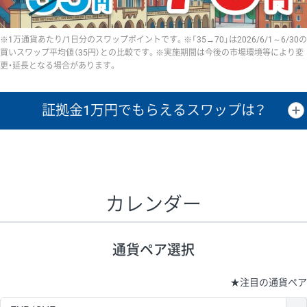
※1万通貨あたり/1日分のスワップポイントです。※「35→70」は2026/6/1～6/30の
買いスワップ平均値（35円）との比較です。※実施期間は今後の市場環境等により変
更・延長となる場合があります。
証拠金1万円で
もらえるスワップは？
証拠金1万円あたりのスワップポイントは、取引の資金効率を示した参
考値です。
CHF/JPY、EUR/USD、GBP/USD、NZD/USD、EUR/GBP、EUR/AUD、
GBP/AUDは売スワップの値です。
カレンダー
1万通貨
証拠金
あたりの
1日の
1万円あたりの
通貨ペア
取引証拠金
スワップ
ポイント
スワップ
ポイント
通貨ペア選択
▲
▼
昇順
降順
昇順
降順
昇順
降順
USD/JPY
154円
65,020円
23.6円
★
注目の通貨ペア
EUR/JPY
75円
74,270円
10円