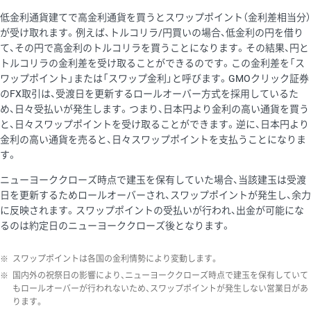
低金利通貨建てで高金利通貨を買うとスワップポイント（金利差相当分）
が受け取れます。例えば、トルコリラ/円買いの場合、低金利の円を借り
て、その円で高金利のトルコリラを買うことになります。その結果、円と
トルコリラの金利差を受け取ることができるのです。この金利差を「ス
ワップポイント」または「スワップ金利」と呼びます。GMOクリック証券
のFX取引は、受渡日を更新するロールオーバー方式を採用しているた
め、日々受払いが発生します。つまり、日本円より金利の高い通貨を買う
と、日々スワップポイントを受け取ることができます。逆に、日本円より
金利の高い通貨を売ると、日々スワップポイントを支払うことになりま
す。
ニューヨーククローズ時点で建玉を保有していた場合、当該建玉は受渡
日を更新するためロールオーバーされ、スワップポイントが発生し、余力
に反映されます。スワップポイントの受払いが行われ、出金が可能にな
るのは約定日のニューヨーククローズ後となります。
※
スワップポイントは各国の金利情勢により変動します。
※
国内外の祝祭日の影響により、ニューヨーククローズ時点で建玉を保有していて
もロールオーバーが行われないため、スワップポイントが発生しない営業日があ
ります。