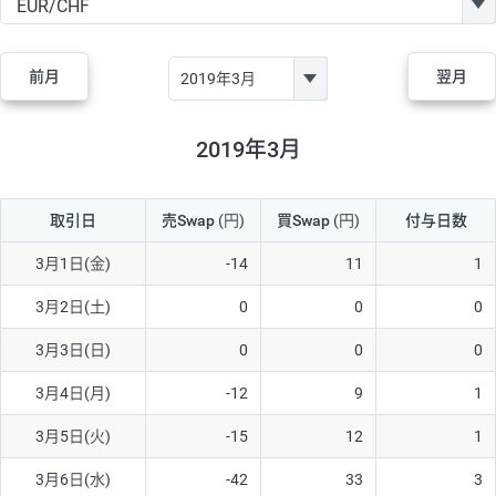
GBP/JPY
170円
86,230円
19.7円
AUD/JPY
106円
44,990円
23.5円
前月
翌月
NZD/JPY
28円
36,920円
7.5円
CAD/JPY
38円
45,810円
8.2円
2019年3月
CHF/JPY
34円
80,440円
4.2円
取引日
売Swap
(円)
買Swap
(円)
付与日数
TRY/JPY
26円
1,400円
185.7円
CZK/JPY
7円
3,060円
22.8円
3月1日(金)
-14
11
1
PLN/JPY
35円
17,280円
20.2円
3月2日(土)
0
0
0
HUF/JPY
16円
2,090円
76.5円
3月3日(日)
0
0
0
ZAR/JPY
130円
39,680円
32.7円
3月4日(月)
-12
9
1
MXN/JPY
140円
37,180円
37.6円
3月5日(火)
-15
12
1
EUR/USD
74円
74,270円
9.9円
3月6日(水)
-42
33
3
GBP/USD
4円
86,230円
0.4円