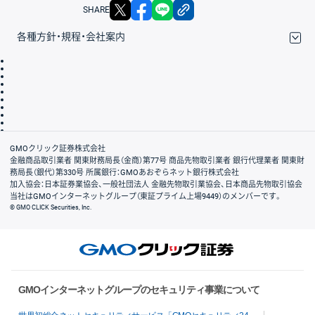
X
facebook
LINE
リンクをコピー
SHARE
各種方針・規程・会社案内
取引規程・約款
サイトマップ
その他のご案内
個人情報保護方針
最良執行方針
サイトのご利用について
ディスクレイマー
信託保全
リスク説明
会社案内
GMOクリック証券株式会社
金融商品取引業者 関東財務局長（金商）第77号 商品先物取引業者 銀行代理業者 関東財
務局長（銀代）第330号 所属銀行：GMOあおぞらネット銀行株式会社
加入協会：日本証券業協会、一般社団法人 金融先物取引業協会、日本商品先物取引協会
当社はGMOインターネットグループ（東証プライム上場9449）のメンバーです。
© GMO CLICK Securities, Inc.
GMOインターネットグループのセキュリティ事業について