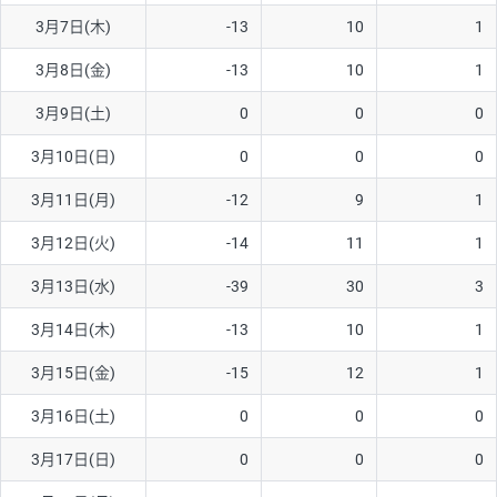
3月7日(木)
-13
10
1
AUD/USD
16円
44,990円
3.5円
3月8日(金)
-13
10
1
NZD/USD
41円
36,920円
11.1円
3月9日(土)
0
0
0
EUR/GBP
71円
74,270円
9.5円
EUR/AUD
103円
74,270円
13.8円
3月10日(日)
0
0
0
GBP/AUD
43円
86,230円
4.9円
3月11日(月)
-12
9
1
AUD/NZD
66円
44,990円
14.6円
3月12日(火)
-14
11
1
EUR/CHF
111円
74,270円
14.9円
3月13日(水)
-39
30
3
GBP/CHF
220円
86,230円
25.5円
3月14日(木)
-13
10
1
USD/CHF
160円
65,030円
24.6円
3月15日(金)
-15
12
1
※2026/6/30の当社のスワップポイントおよび、同日の為替レート
3月16日(土)
0
0
0
に基づいて算出。
※取引証拠金は同日の当社為替レート（ニューヨーククローズ・
3月17日(日)
0
0
0
MIDレート）に基づいて算出。
※ハンガリーフォリント/円と南アフリカランド/円とメキシコペ