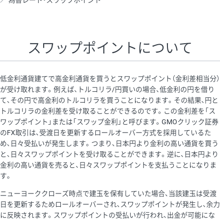
為替レート・スワップポイント
AUD/USD
16円
44,990円
3.5円
NZD/USD
41円
36,920円
11.1円
スワップポイントについて
EUR/GBP
71円
74,270円
9.5円
EUR/AUD
103円
74,270円
13.8円
低金利通貨建てで高金利通貨を買うとスワップポイント（金利差相当分）
GBP/AUD
43円
86,230円
4.9円
が受け取れます。例えば、トルコリラ/円買いの場合、低金利の円を借り
て、その円で高金利のトルコリラを買うことになります。その結果、円と
AUD/NZD
66円
44,990円
14.6円
トルコリラの金利差を受け取ることができるのです。この金利差を「ス
EUR/CHF
111円
74,270円
14.9円
ワップポイント」または「スワップ金利」と呼びます。GMOクリック証券
のFX取引は、受渡日を更新するロールオーバー方式を採用しているた
GBP/CHF
220円
86,230円
25.5円
め、日々受払いが発生します。つまり、日本円より金利の高い通貨を買う
USD/CHF
160円
65,030円
24.6円
と、日々スワップポイントを受け取ることができます。逆に、日本円より
金利の高い通貨を売ると、日々スワップポイントを支払うことになりま
す。
※取引証拠金は同日の当社為替レート（ニューヨーククローズ・
ニューヨーククローズ時点で建玉を保有していた場合、当該建玉は受渡
MIDレート）に基づいて算出。
日を更新するためロールオーバーされ、スワップポイントが発生し、余力
※ハンガリーフォリント/円と南アフリカランド/円とメキシコペ
に反映されます。スワップポイントの受払いが行われ、出金が可能にな
ソ/円は10万通貨単位。