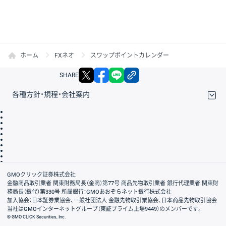
ホーム
FXネオ
スワップポイントカレンダー
X
facebook
LINE
リンクをコピー
SHARE
各種方針・規程・会社案内
取引規程・約款
サイトマップ
その他のご案内
個人情報保護方針
最良執行方針
サイトのご利用について
ディスクレイマー
信託保全
リスク説明
会社案内
GMOクリック証券株式会社
金融商品取引業者 関東財務局長（金商）第77号 商品先物取引業者 銀行代理業者 関東財
務局長（銀代）第330号 所属銀行：GMOあおぞらネット銀行株式会社
加入協会：日本証券業協会、一般社団法人 金融先物取引業協会、日本商品先物取引協会
当社はGMOインターネットグループ（東証プライム上場9449）のメンバーです。
© GMO CLICK Securities, Inc.