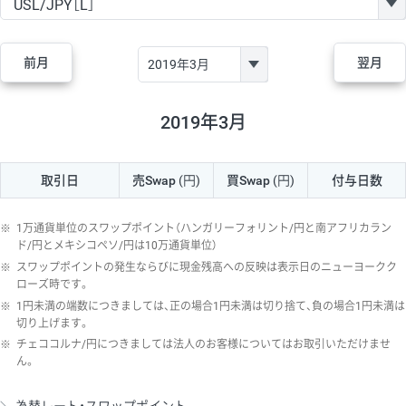
GBP/JPY
170円
86,230円
19.7円
AUD/JPY
106円
44,990円
23.5円
前月
翌月
NZD/JPY
28円
36,920円
7.5円
CAD/JPY
38円
45,810円
8.2円
2019年3月
CHF/JPY
34円
80,440円
4.2円
取引日
売Swap
(円)
買Swap
(円)
付与日数
TRY/JPY
26円
1,400円
185.7円
CZK/JPY
7円
3,060円
22.8円
※
1万通貨単位のスワップポイント（ハンガリーフォリント/円と南アフリカラン
PLN/JPY
35円
17,280円
20.2円
ド/円とメキシコペソ/円は10万通貨単位）
※
スワップポイントの発生ならびに現金残高への反映は表示日のニューヨークク
HUF/JPY
16円
2,090円
76.5円
ローズ時です。
※
1円未満の端数につきましては、正の場合1円未満は切り捨て、負の場合1円未満は
ZAR/JPY
130円
39,680円
32.7円
切り上げます。
MXN/JPY
140円
37,180円
37.6円
※
チェココルナ/円につきましては法人のお客様についてはお取引いただけませ
ん。
EUR/USD
74円
74,270円
9.9円
GBP/USD
4円
86,230円
0.4円