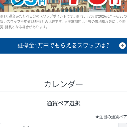
※1万通貨あたり/1日分のスワップポイントです。※「35→70」は2026/6/1～6/30の
買いスワップ平均値（35円）との比較です。※実施期間は今後の市場環境等により変
更・延長となる場合があります。
証拠金1万円で
もらえるスワップは？
証拠金1万円あたりのスワップポイントは、取引の資金効率を示した参
考値です。
CHF/JPY、EUR/USD、GBP/USD、NZD/USD、EUR/GBP、EUR/AUD、
GBP/AUDは売スワップの値です。
カレンダー
1万通貨
証拠金
あたりの
1日の
1万円あたりの
通貨ペア
取引証拠金
スワップ
ポイント
スワップ
ポイント
通貨ペア選択
▲
▼
昇順
降順
昇順
降順
昇順
降順
USD/JPY
154円
65,020円
23.6円
★
注目の通貨ペア
EUR/JPY
75円
74,270円
10円