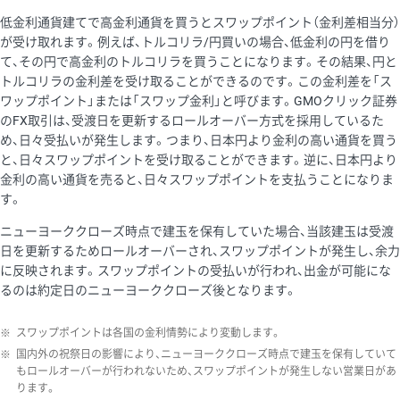
低金利通貨建てで高金利通貨を買うとスワップポイント（金利差相当分）
が受け取れます。例えば、トルコリラ/円買いの場合、低金利の円を借り
て、その円で高金利のトルコリラを買うことになります。その結果、円と
トルコリラの金利差を受け取ることができるのです。この金利差を「ス
ワップポイント」または「スワップ金利」と呼びます。GMOクリック証券
のFX取引は、受渡日を更新するロールオーバー方式を採用しているた
め、日々受払いが発生します。つまり、日本円より金利の高い通貨を買う
と、日々スワップポイントを受け取ることができます。逆に、日本円より
金利の高い通貨を売ると、日々スワップポイントを支払うことになりま
す。
ニューヨーククローズ時点で建玉を保有していた場合、当該建玉は受渡
日を更新するためロールオーバーされ、スワップポイントが発生し、余力
に反映されます。スワップポイントの受払いが行われ、出金が可能にな
るのは約定日のニューヨーククローズ後となります。
※
スワップポイントは各国の金利情勢により変動します。
※
国内外の祝祭日の影響により、ニューヨーククローズ時点で建玉を保有していて
もロールオーバーが行われないため、スワップポイントが発生しない営業日があ
ります。