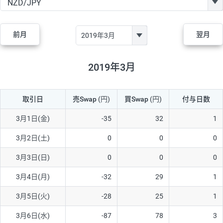
GBP/JPY
170円
86,230円
19.7円
AUD/JPY
106円
44,990円
23.5円
前月
翌月
NZD/JPY
28円
36,920円
7.5円
CAD/JPY
38円
45,810円
8.2円
2019年3月
CHF/JPY
34円
80,440円
4.2円
取引日
売Swap
(円)
買Swap
(円)
付与日数
TRY/JPY
26円
1,400円
185.7円
CZK/JPY
7円
3,060円
22.8円
3月1日(金)
-35
32
1
PLN/JPY
35円
17,280円
20.2円
3月2日(土)
0
0
0
HUF/JPY
16円
2,090円
76.5円
3月3日(日)
0
0
0
ZAR/JPY
130円
39,680円
32.7円
3月4日(月)
-32
29
1
MXN/JPY
140円
37,180円
37.6円
3月5日(火)
-28
25
1
EUR/USD
74円
74,270円
9.9円
3月6日(水)
-87
78
3
GBP/USD
4円
86,230円
0.4円