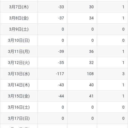
3月7日(木)
-33
30
1
AUD/USD
16円
44,990円
3.5円
3月8日(金)
-37
34
1
NZD/USD
41円
36,920円
11.1円
3月9日(土)
0
0
0
EUR/GBP
71円
74,270円
9.5円
EUR/AUD
103円
74,270円
13.8円
3月10日(日)
0
0
0
GBP/AUD
43円
86,230円
4.9円
3月11日(月)
-39
36
1
AUD/NZD
66円
44,990円
14.6円
3月12日(火)
-35
32
1
EUR/CHF
111円
74,270円
14.9円
3月13日(水)
-117
108
3
GBP/CHF
220円
86,230円
25.5円
3月14日(木)
-43
40
1
USD/CHF
160円
65,030円
24.6円
3月15日(金)
-44
41
1
※2026/6/30の当社のスワップポイントおよび、同日の為替レート
3月16日(土)
0
0
0
に基づいて算出。
※取引証拠金は同日の当社為替レート（ニューヨーククローズ・
3月17日(日)
0
0
0
MIDレート）に基づいて算出。
※ハンガリーフォリント/円と南アフリカランド/円とメキシコペ