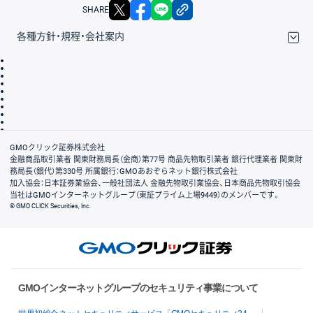
X
facebook
LINE
リンクをコピー
SHARE
各種方針・規程・会社案内
取引規程・約款
サイトマップ
その他のご案内
個人情報保護方針
最良執行方針
サイトのご利用について
ディスクレイマー
信託保全
リスク説明
会社案内
GMOクリック証券株式会社
金融商品取引業者 関東財務局長（金商）第77号 商品先物取引業者 銀行代理業者 関東財
務局長（銀代）第330号 所属銀行：GMOあおぞらネット銀行株式会社
加入協会：日本証券業協会、一般社団法人 金融先物取引業協会、日本商品先物取引協会
当社はGMOインターネットグループ（東証プライム上場9449）のメンバーです。
© GMO CLICK Securities, Inc.
GMOインターネットグループのセキュリティ事業について