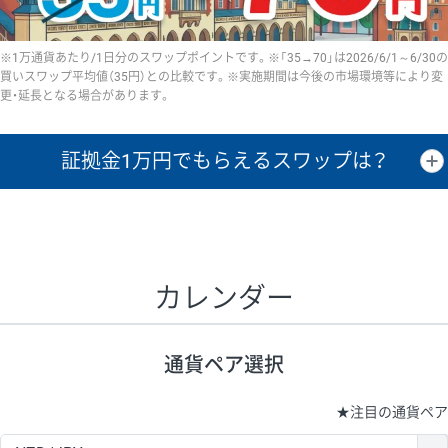
※1万通貨あたり/1日分のスワップポイントです。※「35→70」は2026/6/1～6/30の
買いスワップ平均値（35円）との比較です。※実施期間は今後の市場環境等により変
更・延長となる場合があります。
証拠金1万円で
もらえるスワップは？
証拠金1万円あたりのスワップポイントは、取引の資金効率を示した参
考値です。
CHF/JPY、EUR/USD、GBP/USD、NZD/USD、EUR/GBP、EUR/AUD、
GBP/AUDは売スワップの値です。
カレンダー
1万通貨
証拠金
あたりの
1日の
1万円あたりの
通貨ペア
取引証拠金
スワップ
ポイント
スワップ
ポイント
通貨ペア選択
▲
▼
昇順
降順
昇順
降順
昇順
降順
USD/JPY
154円
65,020円
23.6円
★
注目の通貨ペア
EUR/JPY
75円
74,270円
10円