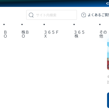
GMOクリック証券
よくある
ご質
Ｂ
株Ｂ
３６５Ｆ
３６５
その
Ｏ
Ｏ
Ｘ
株
他