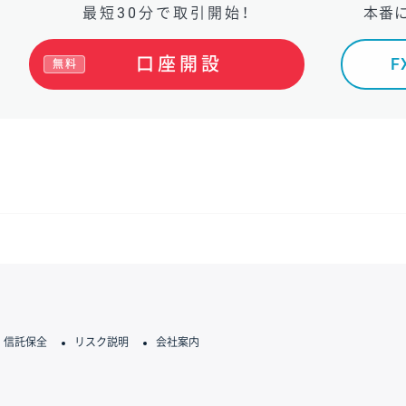
最短30分で取引開始！
本番
口座開設
無料
信託保全
リスク説明
会社案内