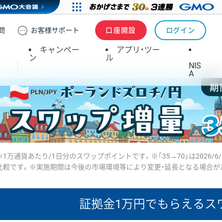
問
お客様
サポート
口座開設
ログイン
キャンペー
アプリ・ツー
ン
ル
NIS
A
※1万通貨あたり/1日分のスワップポイントです。※「35→70」は2026/6
比較です。※実施期間は今後の市場環境等により変更・延長となる場合が
証拠金1万円で
もらえるス