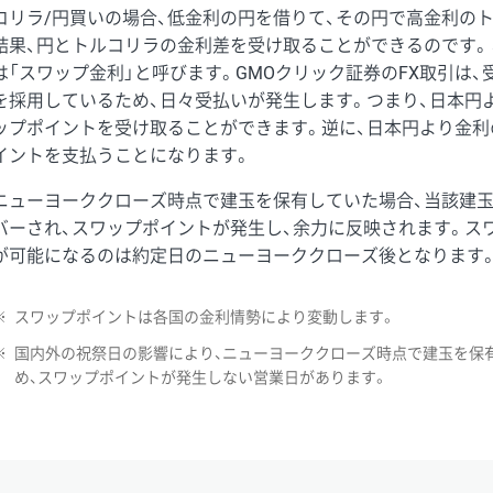
コリラ/円買いの場合、低金利の円を借りて、その円で高金利の
結果、円とトルコリラの金利差を受け取ることができるのです。
は「スワップ金利」と呼びます。GMOクリック証券のFX取引は
を採用しているため、日々受払いが発生します。つまり、日本円
ップポイントを受け取ることができます。逆に、日本円より金利
イントを支払うことになります。
ニューヨーククローズ時点で建玉を保有していた場合、当該建
バーされ、スワップポイントが発生し、余力に反映されます。ス
が可能になるのは約定日のニューヨーククローズ後となります
※
スワップポイントは各国の金利情勢により変動します。
※
国内外の祝祭日の影響により、ニューヨーククローズ時点で建玉を保
め、スワップポイントが発生しない営業日があります。