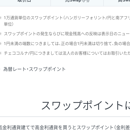
(円)
NZD/USD
41円
※
1万通貨単位のスワップポイント（ハンガリーフォリント/円と南アフリ
EUR/GBP
71円
単位）
※
スワップポイントの発生ならびに現金残高への反映は表示日のニュー
EUR/AUD
103円
※
1円未満の端数につきましては、正の場合1円未満は切り捨て、負の場
GBP/AUD
43円
※
チェココルナ/円につきましては法人のお客様についてはお取引いた
AUD/NZD
66円
為替レート・スワップポイント
EUR/CHF
111円
GBP/CHF
220円
USD/CHF
160円
スワップポイント
※2026/6/30の当社のスワップポイントおよび、同日の為替レート
※取引証拠金は同日の当社為替レート（ニューヨーククローズ・MIDレ
低金利通貨建てで高金利通貨を買うとスワップポイント（金利差
※ハンガリーフォリント/円と南アフリカランド/円とメキシコペソ/円