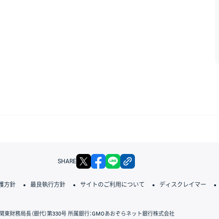
X
facebook
LINE
リンクをコピー
SHARE
護方針
最良執行方針
サイトのご利用について
ディスクレイマー
関東財務局長（銀代）第330号 所属銀行：GMOあおぞらネット銀行株式会社