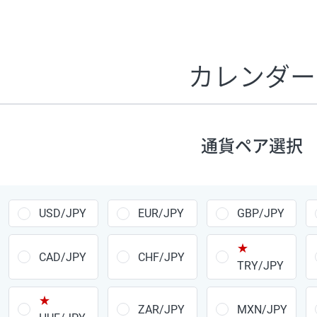
証拠金1万円あたりのスワップポイントは、取引の資金効率
CHF/JPY、EUR/USD、GBP/USD、NZD/USD、EUR/GBP、E
す。
カレンダー
1万通貨
あたりの
通貨ペア
1日の
スワップ
取引
ポイント
▲
▼
昇順
降順
通貨ペア選択
USD/JPY
154円
EUR/JPY
75円
USD/JPY
EUR/JPY
GBP/JPY
GBP/JPY
170円
★
AUD/JPY
106円
CAD/JPY
CHF/JPY
TRY/JPY
NZD/JPY
28円
★
ZAR/JPY
MXN/JPY