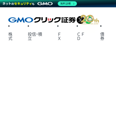
無料診断
X
LINE
株
投信・積
Ｆ
ＣＦ
債
式
立
Ｘ
Ｄ
券