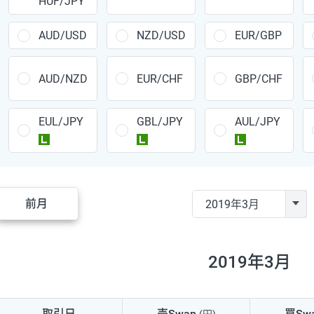
HUF/JPY
CAD/JPY
38円
CHF/JPY
34円
AUD/USD
NZD/USD
EUR/GBP
TRY/JPY
26円
AUD/NZD
EUR/CHF
GBP/CHF
CZK/JPY
7円
EUL/JPY
GBL/JPY
AUL/JPY
PLN/JPY
35円
ラージ
ラージ
ラージ
HUF/JPY
16円
ZAR/JPY
130円
前月
MXN/JPY
140円
EUR/USD
74円
2019年3月
GBP/USD
4円
AUD/USD
16円
取引日
売Swap
買Sw