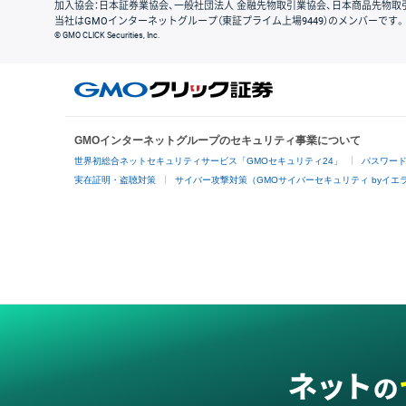
加入協会：日本証券業協会、一般社団法人 金融先物取引業協会、日本商品先物取
当社はGMOインターネットグループ（東証プライム上場9449）のメンバーです。
© GMO CLICK Securities, Inc.
GMOインターネットグループのセキュリティ事業について
世界初総合ネットセキュリティサービス「GMOセキュリティ24」
パスワー
実在証明・盗聴対策
サイバー攻撃対策（GMOサイバーセキュリティ byイエ