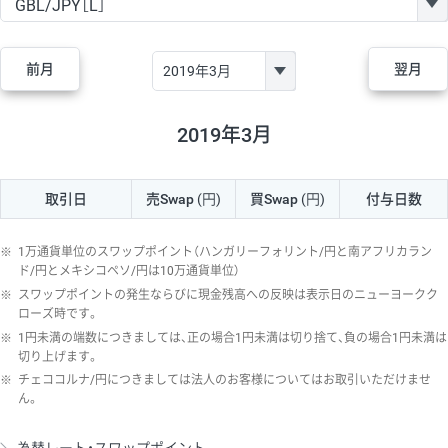
GBP/JPY
170円
86,230円
19.7円
AUD/JPY
106円
44,990円
23.5円
前月
翌月
NZD/JPY
28円
36,920円
7.5円
CAD/JPY
38円
45,810円
8.2円
2019年3月
CHF/JPY
34円
80,440円
4.2円
取引日
売Swap
(円)
買Swap
(円)
付与日数
TRY/JPY
26円
1,400円
185.7円
CZK/JPY
7円
3,060円
22.8円
※
1万通貨単位のスワップポイント（ハンガリーフォリント/円と南アフリカラン
PLN/JPY
35円
17,280円
20.2円
ド/円とメキシコペソ/円は10万通貨単位）
※
スワップポイントの発生ならびに現金残高への反映は表示日のニューヨークク
HUF/JPY
16円
2,090円
76.5円
ローズ時です。
※
1円未満の端数につきましては、正の場合1円未満は切り捨て、負の場合1円未満は
ZAR/JPY
130円
39,680円
32.7円
切り上げます。
MXN/JPY
140円
37,180円
37.6円
※
チェココルナ/円につきましては法人のお客様についてはお取引いただけませ
ん。
EUR/USD
74円
74,270円
9.9円
GBP/USD
4円
86,230円
0.4円