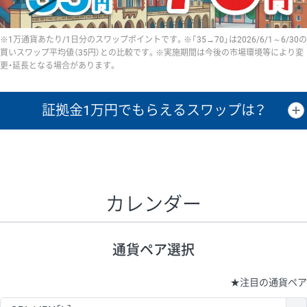
※1万通貨あたり/1日分のスワップポイントです。※「35→70」は2026/6/1～6/30の
買いスワップ平均値（35円）との比較です。※実施期間は今後の市場環境等により変
更・延長となる場合があります。
証拠金1万円で
もらえるスワップは？
証拠金1万円あたりのスワップポイントは、取引の資金効率を示した参
考値です。
CHF/JPY、EUR/USD、GBP/USD、NZD/USD、EUR/GBP、EUR/AUD、
GBP/AUDは売スワップの値です。
カレンダー
1万通貨
証拠金
あたりの
1日の
1万円あたりの
通貨ペア
取引証拠金
スワップ
ポイント
スワップ
ポイント
通貨ペア選択
▲
▼
昇順
降順
昇順
降順
昇順
降順
USD/JPY
154円
65,020円
23.6円
★
注目の通貨ペア
EUR/JPY
75円
74,270円
10円