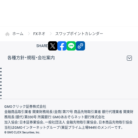
ホーム
FXネオ
スワップポイントカレンダー
X
facebook
LINE
リンクをコピー
SHARE
各種方針・規程・会社案内
取引規程・約款
サイトマップ
その他のご案内
個人情報保護方針
最良執行方針
サイトのご利用について
ディスクレイマー
信託保全
リスク説明
会社案内
GMOクリック証券株式会社
金融商品取引業者 関東財務局長（金商）第77号 商品先物取引業者 銀行代理業者 関東財
務局長（銀代）第330号 所属銀行：GMOあおぞらネット銀行株式会社
加入協会：日本証券業協会、一般社団法人 金融先物取引業協会、日本商品先物取引協会
当社はGMOインターネットグループ（東証プライム上場9449）のメンバーです。
© GMO CLICK Securities, Inc.