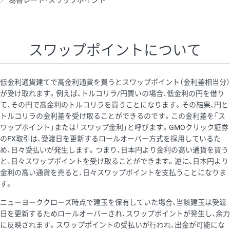
為替レート・スワップポイント
AUD/USD
16円
44,990円
3.5円
NZD/USD
41円
36,920円
11.1円
スワップポイントについて
EUR/GBP
71円
74,270円
9.5円
EUR/AUD
103円
74,270円
13.8円
低金利通貨建てで高金利通貨を買うとスワップポイント（金利差相当分）
GBP/AUD
43円
86,230円
4.9円
が受け取れます。例えば、トルコリラ/円買いの場合、低金利の円を借り
て、その円で高金利のトルコリラを買うことになります。その結果、円と
AUD/NZD
66円
44,990円
14.6円
トルコリラの金利差を受け取ることができるのです。この金利差を「ス
EUR/CHF
111円
74,270円
14.9円
ワップポイント」または「スワップ金利」と呼びます。GMOクリック証券
のFX取引は、受渡日を更新するロールオーバー方式を採用しているた
GBP/CHF
220円
86,230円
25.5円
め、日々受払いが発生します。つまり、日本円より金利の高い通貨を買う
USD/CHF
160円
65,030円
24.6円
と、日々スワップポイントを受け取ることができます。逆に、日本円より
金利の高い通貨を売ると、日々スワップポイントを支払うことになりま
す。
※取引証拠金は同日の当社為替レート（ニューヨーククローズ・
ニューヨーククローズ時点で建玉を保有していた場合、当該建玉は受渡
MIDレート）に基づいて算出。
日を更新するためロールオーバーされ、スワップポイントが発生し、余力
※ハンガリーフォリント/円と南アフリカランド/円とメキシコペ
に反映されます。スワップポイントの受払いが行われ、出金が可能にな
ソ/円は10万通貨単位。