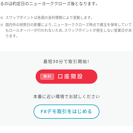
るのは約定日のニューヨーククローズ後となります。
ソ/円は10万通貨単位。
※
スワップポイントは各国の金利情勢により変動します。
※
国内外の祝祭日の影響により、ニューヨーククローズ時点で建玉を保有していて
もロールオーバーが行われないため、スワップポイントが発生しない営業日があ
ります。
最短30分で取引開始！
口座開設
無料
本番に近い環境でお試しください
FXデモ取引をはじめる