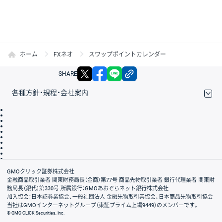
ホーム
FXネオ
スワップポイントカレンダー
X
facebook
LINE
リンクをコピー
SHARE
各種方針・規程・会社案内
取引規程・約款
サイトマップ
その他のご案内
個人情報保護方針
最良執行方針
サイトのご利用について
ディスクレイマー
信託保全
リスク説明
会社案内
GMOクリック証券株式会社
金融商品取引業者 関東財務局長（金商）第77号 商品先物取引業者 銀行代理業者 関東財
務局長（銀代）第330号 所属銀行：GMOあおぞらネット銀行株式会社
加入協会：日本証券業協会、一般社団法人 金融先物取引業協会、日本商品先物取引協会
当社はGMOインターネットグループ（東証プライム上場9449）のメンバーです。
© GMO CLICK Securities, Inc.