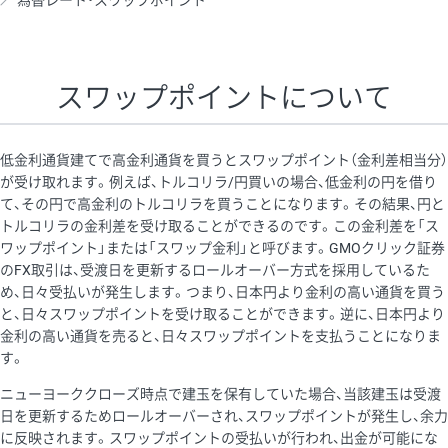
為替レート・スワップポイント
AUD/USD
16円
44,990円
3.5円
NZD/USD
41円
36,920円
11.1円
スワップポイントについて
EUR/GBP
71円
74,270円
9.5円
EUR/AUD
103円
74,270円
13.8円
低金利通貨建てで高金利通貨を買うとスワップポイント（金利差相当分）
GBP/AUD
43円
86,230円
4.9円
が受け取れます。例えば、トルコリラ/円買いの場合、低金利の円を借り
て、その円で高金利のトルコリラを買うことになります。その結果、円と
AUD/NZD
66円
44,990円
14.6円
トルコリラの金利差を受け取ることができるのです。この金利差を「ス
EUR/CHF
111円
74,270円
14.9円
ワップポイント」または「スワップ金利」と呼びます。GMOクリック証券
のFX取引は、受渡日を更新するロールオーバー方式を採用しているた
GBP/CHF
220円
86,230円
25.5円
め、日々受払いが発生します。つまり、日本円より金利の高い通貨を買う
USD/CHF
160円
65,030円
24.6円
と、日々スワップポイントを受け取ることができます。逆に、日本円より
金利の高い通貨を売ると、日々スワップポイントを支払うことになりま
※2026/6/30の当社のスワップポイントおよび、同日の為替レート
す。
に基づいて算出。
ニューヨーククローズ時点で建玉を保有していた場合、当該建玉は受渡
※取引証拠金は同日の当社為替レート（ニューヨーククローズ・
日を更新するためロールオーバーされ、スワップポイントが発生し、余力
MIDレート）に基づいて算出。
に反映されます。スワップポイントの受払いが行われ、出金が可能にな
※ハンガリーフォリント/円と南アフリカランド/円とメキシコペ