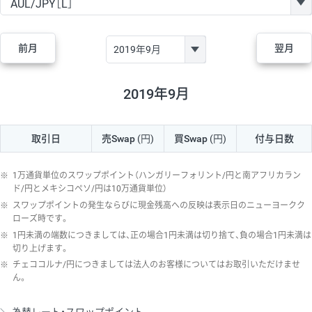
GBP/JPY
170円
86,230円
19.7円
AUD/JPY
106円
44,990円
23.5円
前月
翌月
NZD/JPY
28円
36,920円
7.5円
CAD/JPY
38円
45,810円
8.2円
2019年9月
CHF/JPY
34円
80,440円
4.2円
取引日
売Swap
(円)
買Swap
(円)
付与日数
TRY/JPY
26円
1,400円
185.7円
CZK/JPY
7円
3,060円
22.8円
※
1万通貨単位のスワップポイント（ハンガリーフォリント/円と南アフリカラン
PLN/JPY
35円
17,280円
20.2円
ド/円とメキシコペソ/円は10万通貨単位）
※
スワップポイントの発生ならびに現金残高への反映は表示日のニューヨークク
HUF/JPY
16円
2,090円
76.5円
ローズ時です。
※
1円未満の端数につきましては、正の場合1円未満は切り捨て、負の場合1円未満は
ZAR/JPY
130円
39,680円
32.7円
切り上げます。
MXN/JPY
140円
37,180円
37.6円
※
チェココルナ/円につきましては法人のお客様についてはお取引いただけませ
ん。
EUR/USD
74円
74,270円
9.9円
GBP/USD
4円
86,230円
0.4円