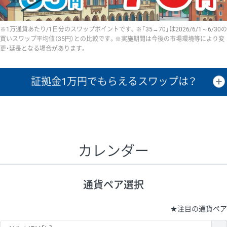
※1万通貨あたり/1日分のスワップポイントです。※「35→70」は2026/6/1～6/30の
買いスワップ平均値（35円）との比較です。※実施期間は今後の市場環境等により変
更・延長となる場合があります。
証拠金1万円で
もらえるスワップは？
証拠金1万円あたりのスワップポイントは、取引の資金効率を示した参
考値です。
CHF/JPY、EUR/USD、GBP/USD、NZD/USD、EUR/GBP、EUR/AUD、
GBP/AUDは売スワップの値です。
カレンダー
1万通貨
証拠金
あたりの
1日の
1万円あたりの
通貨ペア
取引証拠金
スワップ
ポイント
スワップ
ポイント
通貨ペア選択
▲
▼
昇順
降順
昇順
降順
昇順
降順
USD/JPY
154円
65,020円
23.6円
★
注目の通貨ペア
EUR/JPY
75円
74,270円
10円