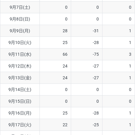
9月7日(土)
0
0
0
AUD/USD
16円
44,990円
3.5円
9月8日(日)
0
0
0
NZD/USD
41円
36,920円
11.1円
9月9日(月)
28
-31
1
EUR/GBP
71円
74,270円
9.5円
EUR/AUD
103円
74,270円
13.8円
9月10日(火)
25
-28
1
GBP/AUD
43円
86,230円
4.9円
9月11日(水)
66
-75
3
AUD/NZD
66円
44,990円
14.6円
9月12日(木)
24
-27
1
EUR/CHF
111円
74,270円
14.9円
9月13日(金)
24
-27
1
GBP/CHF
220円
86,230円
25.5円
9月14日(土)
0
0
0
USD/CHF
160円
65,030円
24.6円
9月15日(日)
0
0
0
※2026/6/30の当社のスワップポイントおよび、同日の為替レート
9月16日(月)
25
-28
1
に基づいて算出。
※取引証拠金は同日の当社為替レート（ニューヨーククローズ・
9月17日(火)
22
-25
1
MIDレート）に基づいて算出。
※ハンガリーフォリント/円と南アフリカランド/円とメキシコペ