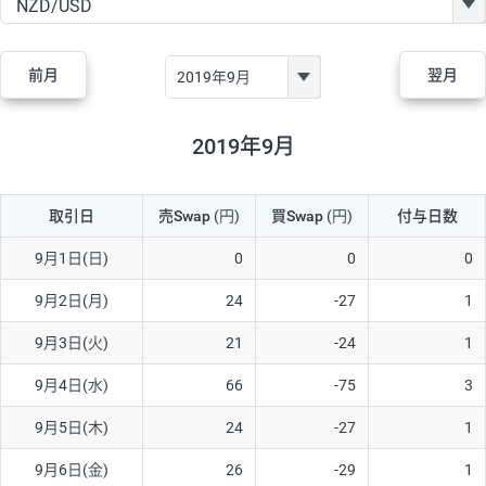
GBP/JPY
170円
86,230円
19.7円
AUD/JPY
106円
44,990円
23.5円
前月
翌月
NZD/JPY
28円
36,920円
7.5円
CAD/JPY
38円
45,810円
8.2円
2019年9月
CHF/JPY
34円
80,440円
4.2円
取引日
売Swap
(円)
買Swap
(円)
付与日数
TRY/JPY
26円
1,400円
185.7円
CZK/JPY
7円
3,060円
22.8円
9月1日(日)
0
0
0
PLN/JPY
35円
17,280円
20.2円
9月2日(月)
24
-27
1
HUF/JPY
16円
2,090円
76.5円
9月3日(火)
21
-24
1
ZAR/JPY
130円
39,680円
32.7円
9月4日(水)
66
-75
3
MXN/JPY
140円
37,180円
37.6円
9月5日(木)
24
-27
1
EUR/USD
74円
74,270円
9.9円
9月6日(金)
26
-29
1
GBP/USD
4円
86,230円
0.4円