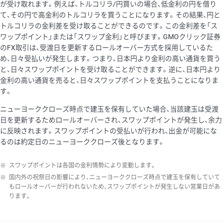
が受け取れます。例えば、トルコリラ/円買いの場合、低金利の円を借り
て、その円で高金利のトルコリラを買うことになります。その結果、円と
トルコリラの金利差を受け取ることができるのです。この金利差を「ス
ワップポイント」または「スワップ金利」と呼びます。GMOクリック証券
のFX取引は、受渡日を更新するロールオーバー方式を採用しているた
め、日々受払いが発生します。つまり、日本円より金利の高い通貨を買う
と、日々スワップポイントを受け取ることができます。逆に、日本円より
金利の高い通貨を売ると、日々スワップポイントを支払うことになりま
す。
ニューヨーククローズ時点で建玉を保有していた場合、当該建玉は受渡
日を更新するためロールオーバーされ、スワップポイントが発生し、余力
に反映されます。スワップポイントの受払いが行われ、出金が可能にな
るのは約定日のニューヨーククローズ後となります。
※
スワップポイントは各国の金利情勢により変動します。
※
国内外の祝祭日の影響により、ニューヨーククローズ時点で建玉を保有していて
もロールオーバーが行われないため、スワップポイントが発生しない営業日があ
ります。