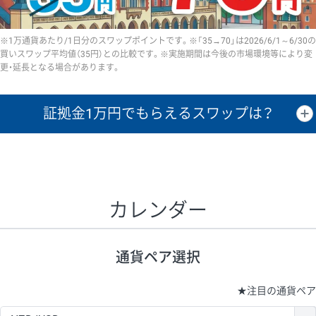
※1万通貨あたり/1日分のスワップポイントです。※「35→70」は2026/6/1～6/30の
買いスワップ平均値（35円）との比較です。※実施期間は今後の市場環境等により変
更・延長となる場合があります。
証拠金1万円で
もらえるスワップは？
証拠金1万円あたりのスワップポイントは、取引の資金効率を示した参
考値です。
CHF/JPY、EUR/USD、GBP/USD、NZD/USD、EUR/GBP、EUR/AUD、
GBP/AUDは売スワップの値です。
カレンダー
1万通貨
証拠金
あたりの
1日の
1万円あたりの
通貨ペア
取引証拠金
スワップ
ポイント
スワップ
ポイント
通貨ペア選択
▲
▼
昇順
降順
昇順
降順
昇順
降順
USD/JPY
154円
65,020円
23.6円
★
注目の通貨ペア
EUR/JPY
75円
74,270円
10円