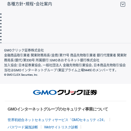
各種方針・規程・会社案内
取引規程・約款
サイトマップ
その他のご案内
個人情報保護方針
最良執行方針
サイトのご利用について
ディスクレイマー
信託保全
リスク説明
会社案内
GMOクリック証券株式会社
金融商品取引業者 関東財務局長（金商）第77号 商品先物取引業者 銀行代理業者 関東財
務局長（銀代）第330号 所属銀行：GMOあおぞらネット銀行株式会社
加入協会：日本証券業協会、一般社団法人 金融先物取引業協会、日本商品先物取引協会
当社はGMOインターネットグループ（東証プライム上場9449）のメンバーです。
© GMO CLICK Securities, Inc.
GMOインターネットグループのセキュリティ事業について
世界初総合ネットセキュリティサービス「GMOセキュリティ24」
パスワード漏洩診断
Webサイトリスク診断