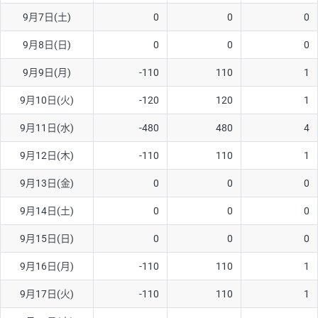
9月7日(土)
0
0
0
AUD/USD
16円
44,990円
3.5円
9月8日(日)
0
0
0
NZD/USD
41円
36,920円
11.1円
9月9日(月)
-110
110
1
EUR/GBP
71円
74,270円
9.5円
EUR/AUD
103円
74,270円
13.8円
9月10日(火)
-120
120
1
GBP/AUD
43円
86,230円
4.9円
9月11日(水)
-480
480
4
AUD/NZD
66円
44,990円
14.6円
9月12日(木)
-110
110
1
EUR/CHF
111円
74,270円
14.9円
9月13日(金)
0
0
0
GBP/CHF
220円
86,230円
25.5円
9月14日(土)
0
0
0
USD/CHF
160円
65,030円
24.6円
9月15日(日)
0
0
0
※2026/6/30の当社のスワップポイントおよび、同日の為替レート
9月16日(月)
-110
110
1
に基づいて算出。
※取引証拠金は同日の当社為替レート（ニューヨーククローズ・
9月17日(火)
-110
110
1
MIDレート）に基づいて算出。
※ハンガリーフォリント/円と南アフリカランド/円とメキシコペ