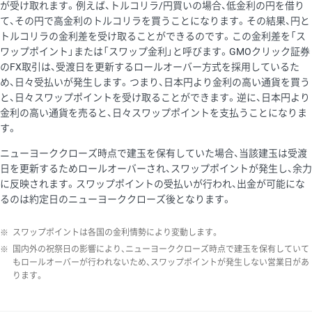
が受け取れます。例えば、トルコリラ/円買いの場合、低金利の円を借り
て、その円で高金利のトルコリラを買うことになります。その結果、円と
トルコリラの金利差を受け取ることができるのです。この金利差を「ス
ワップポイント」または「スワップ金利」と呼びます。GMOクリック証券
のFX取引は、受渡日を更新するロールオーバー方式を採用しているた
め、日々受払いが発生します。つまり、日本円より金利の高い通貨を買う
と、日々スワップポイントを受け取ることができます。逆に、日本円より
金利の高い通貨を売ると、日々スワップポイントを支払うことになりま
す。
ニューヨーククローズ時点で建玉を保有していた場合、当該建玉は受渡
日を更新するためロールオーバーされ、スワップポイントが発生し、余力
に反映されます。スワップポイントの受払いが行われ、出金が可能にな
るのは約定日のニューヨーククローズ後となります。
※
スワップポイントは各国の金利情勢により変動します。
※
国内外の祝祭日の影響により、ニューヨーククローズ時点で建玉を保有していて
もロールオーバーが行われないため、スワップポイントが発生しない営業日があ
ります。