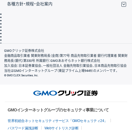
各種方針・規程・会社案内
取引規程・約款
サイトマップ
その他のご案内
個人情報保護方針
最良執行方針
サイトのご利用について
ディスクレイマー
信託保全
リスク説明
会社案内
GMOクリック証券株式会社
金融商品取引業者 関東財務局長（金商）第77号 商品先物取引業者 銀行代理業者 関東財
務局長（銀代）第330号 所属銀行：GMOあおぞらネット銀行株式会社
加入協会：日本証券業協会、一般社団法人 金融先物取引業協会、日本商品先物取引協会
当社はGMOインターネットグループ（東証プライム上場9449）のメンバーです。
© GMO CLICK Securities, Inc.
GMOインターネットグループのセキュリティ事業について
世界初総合ネットセキュリティサービス「GMOセキュリティ24」
パスワード漏洩診断
Webサイトリスク診断