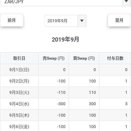
GBP/JPY
170円
86,230円
19.7円
AUD/JPY
106円
44,990円
23.5円
前月
翌月
NZD/JPY
28円
36,920円
7.5円
CAD/JPY
38円
45,810円
8.2円
2019年9月
CHF/JPY
34円
80,440円
4.2円
取引日
売Swap
(円)
買Swap
(円)
付与日数
TRY/JPY
26円
1,400円
185.7円
CZK/JPY
7円
3,060円
22.8円
9月1日(日)
0
0
0
PLN/JPY
35円
17,280円
20.2円
9月2日(月)
-100
100
1
HUF/JPY
16円
2,090円
76.5円
9月3日(火)
-110
110
1
ZAR/JPY
130円
39,680円
32.7円
9月4日(水)
-300
300
3
MXN/JPY
140円
37,180円
37.6円
9月5日(木)
-100
100
1
EUR/USD
74円
74,270円
9.9円
9月6日(金)
-100
100
1
GBP/USD
4円
86,230円
0.4円