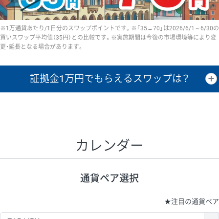
※1万通貨あたり/1日分のスワップポイントです。※「35→70」は2026/6/1～6/30の
買いスワップ平均値（35円）との比較です。※実施期間は今後の市場環境等により変
更・延長となる場合があります。
証拠金1万円で
もらえるスワップは？
証拠金1万円あたりのスワップポイントは、取引の資金効率を示した参
考値です。
CHF/JPY、EUR/USD、GBP/USD、NZD/USD、EUR/GBP、EUR/AUD、
GBP/AUDは売スワップの値です。
カレンダー
1万通貨
証拠金
あたりの
1日の
1万円あたりの
通貨ペア
取引証拠金
スワップ
ポイント
スワップ
ポイント
通貨ペア選択
▲
▼
昇順
降順
昇順
降順
昇順
降順
USD/JPY
154円
65,020円
23.6円
★
注目の通貨ペア
EUR/JPY
75円
74,270円
10円