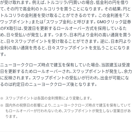
が受け取れます。例えば、トルコリラ/円買いの場合、低金利の円を借り
て、その円で高金利のトルコリラを買うことになります。その結果、円と
トルコリラの金利差を受け取ることができるのです。この金利差を「ス
ワップポイント」または「スワップ金利」と呼びます。GMOクリック証券
のFX取引は、受渡日を更新するロールオーバー方式を採用しているた
め、日々受払いが発生します。つまり、日本円より金利の高い通貨を買う
と、日々スワップポイントを受け取ることができます。逆に、日本円より
金利の高い通貨を売ると、日々スワップポイントを支払うことになりま
す。
ニューヨーククローズ時点で建玉を保有していた場合、当該建玉は受渡
日を更新するためロールオーバーされ、スワップポイントが発生し、余力
に反映されます。スワップポイントの受払いが行われ、出金が可能にな
るのは約定日のニューヨーククローズ後となります。
※
スワップポイントは各国の金利情勢により変動します。
※
国内外の祝祭日の影響により、ニューヨーククローズ時点で建玉を保有していて
もロールオーバーが行われないため、スワップポイントが発生しない営業日があ
ります。