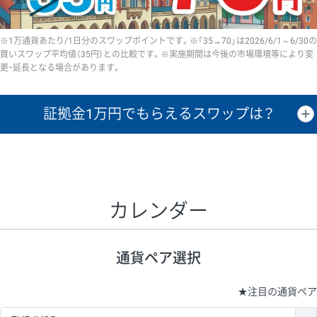
※1万通貨あたり/1日分のスワップポイントです。※「35→70」は2026/6/1～6/30の
買いスワップ平均値（35円）との比較です。※実施期間は今後の市場環境等により変
更・延長となる場合があります。
証拠金1万円で
もらえるスワップは？
証拠金1万円あたりのスワップポイントは、取引の資金効率を示した参
考値です。
CHF/JPY、EUR/USD、GBP/USD、NZD/USD、EUR/GBP、EUR/AUD、
GBP/AUDは売スワップの値です。
カレンダー
1万通貨
証拠金
あたりの
1日の
1万円あたりの
通貨ペア
取引証拠金
スワップ
ポイント
スワップ
ポイント
通貨ペア選択
▲
▼
昇順
降順
昇順
降順
昇順
降順
USD/JPY
154円
65,020円
23.6円
★
注目の通貨ペア
EUR/JPY
75円
74,270円
10円