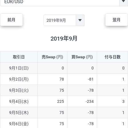
GBP/JPY
170円
86,230円
19.7円
AUD/JPY
106円
44,990円
23.5円
前月
翌月
NZD/JPY
28円
36,920円
7.5円
CAD/JPY
38円
45,810円
8.2円
2019年9月
CHF/JPY
34円
80,440円
4.2円
取引日
売Swap
(円)
買Swap
(円)
付与日数
TRY/JPY
26円
1,400円
185.7円
CZK/JPY
7円
3,060円
22.8円
9月1日(日)
0
0
0
PLN/JPY
35円
17,280円
20.2円
9月2日(月)
78
-81
1
HUF/JPY
16円
2,090円
76.5円
9月3日(火)
75
-78
1
ZAR/JPY
130円
39,680円
32.7円
9月4日(水)
225
-234
3
MXN/JPY
140円
37,180円
37.6円
9月5日(木)
75
-78
1
EUR/USD
74円
74,270円
9.9円
9月6日(金)
75
-78
1
GBP/USD
4円
86,230円
0.4円