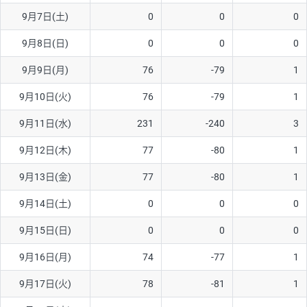
9月7日(土)
0
0
0
AUD/USD
16円
44,990円
3.5円
9月8日(日)
0
0
0
NZD/USD
41円
36,920円
11.1円
9月9日(月)
76
-79
1
EUR/GBP
71円
74,270円
9.5円
EUR/AUD
103円
74,270円
13.8円
9月10日(火)
76
-79
1
GBP/AUD
43円
86,230円
4.9円
9月11日(水)
231
-240
3
AUD/NZD
66円
44,990円
14.6円
9月12日(木)
77
-80
1
EUR/CHF
111円
74,270円
14.9円
9月13日(金)
77
-80
1
GBP/CHF
220円
86,230円
25.5円
9月14日(土)
0
0
0
USD/CHF
160円
65,030円
24.6円
9月15日(日)
0
0
0
※2026/6/30の当社のスワップポイントおよび、同日の為替レート
9月16日(月)
74
-77
1
に基づいて算出。
※取引証拠金は同日の当社為替レート（ニューヨーククローズ・
9月17日(火)
78
-81
1
MIDレート）に基づいて算出。
※ハンガリーフォリント/円と南アフリカランド/円とメキシコペ