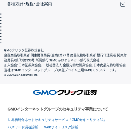
各種方針・規程・会社案内
取引規程・約款
サイトマップ
その他のご案内
個人情報保護方針
最良執行方針
サイトのご利用について
ディスクレイマー
信託保全
リスク説明
会社案内
GMOクリック証券株式会社
金融商品取引業者 関東財務局長（金商）第77号 商品先物取引業者 銀行代理業者 関東財
務局長（銀代）第330号 所属銀行：GMOあおぞらネット銀行株式会社
加入協会：日本証券業協会、一般社団法人 金融先物取引業協会、日本商品先物取引協会
当社はGMOインターネットグループ（東証プライム上場9449）のメンバーです。
© GMO CLICK Securities, Inc.
GMOインターネットグループのセキュリティ事業について
世界初総合ネットセキュリティサービス「GMOセキュリティ24」
パスワード漏洩診断
Webサイトリスク診断