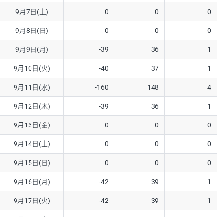
9月7日(土)
0
0
0
AUD/USD
16円
44,990円
3.5円
9月8日(日)
0
0
0
NZD/USD
41円
36,920円
11.1円
9月9日(月)
-39
36
1
EUR/GBP
71円
74,270円
9.5円
EUR/AUD
103円
74,270円
13.8円
9月10日(火)
-40
37
1
GBP/AUD
43円
86,230円
4.9円
9月11日(水)
-160
148
4
AUD/NZD
66円
44,990円
14.6円
9月12日(木)
-39
36
1
EUR/CHF
111円
74,270円
14.9円
9月13日(金)
0
0
0
GBP/CHF
220円
86,230円
25.5円
9月14日(土)
0
0
0
USD/CHF
160円
65,030円
24.6円
9月15日(日)
0
0
0
※2026/6/30の当社のスワップポイントおよび、同日の為替レート
9月16日(月)
-42
39
1
に基づいて算出。
※取引証拠金は同日の当社為替レート（ニューヨーククローズ・
9月17日(火)
-42
39
1
MIDレート）に基づいて算出。
※ハンガリーフォリント/円と南アフリカランド/円とメキシコペ