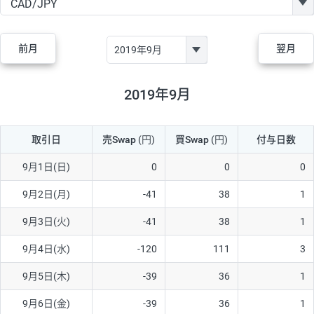
GBP/JPY
170円
86,230円
19.7円
AUD/JPY
106円
44,990円
23.5円
前月
翌月
NZD/JPY
28円
36,920円
7.5円
CAD/JPY
38円
45,810円
8.2円
2019年9月
CHF/JPY
34円
80,440円
4.2円
取引日
売Swap
(円)
買Swap
(円)
付与日数
TRY/JPY
26円
1,400円
185.7円
CZK/JPY
7円
3,060円
22.8円
9月1日(日)
0
0
0
PLN/JPY
35円
17,280円
20.2円
9月2日(月)
-41
38
1
HUF/JPY
16円
2,090円
76.5円
9月3日(火)
-41
38
1
ZAR/JPY
130円
39,680円
32.7円
9月4日(水)
-120
111
3
MXN/JPY
140円
37,180円
37.6円
9月5日(木)
-39
36
1
EUR/USD
74円
74,270円
9.9円
9月6日(金)
-39
36
1
GBP/USD
4円
86,230円
0.4円