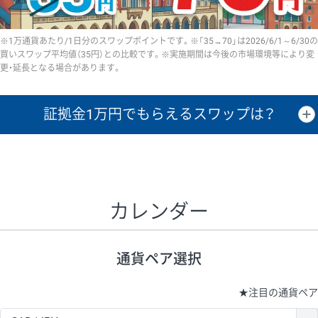
※1万通貨あたり/1日分のスワップポイントです。※「35→70」は2026/6/1～6/30の
買いスワップ平均値（35円）との比較です。※実施期間は今後の市場環境等により変
更・延長となる場合があります。
証拠金1万円で
もらえるスワップは？
証拠金1万円あたりのスワップポイントは、取引の資金効率を示した参
考値です。
CHF/JPY、EUR/USD、GBP/USD、NZD/USD、EUR/GBP、EUR/AUD、
GBP/AUDは売スワップの値です。
カレンダー
1万通貨
証拠金
あたりの
1日の
1万円あたりの
通貨ペア
取引証拠金
スワップ
ポイント
スワップ
ポイント
通貨ペア選択
▲
▼
昇順
降順
昇順
降順
昇順
降順
USD/JPY
154円
65,020円
23.6円
★
注目の通貨ペア
EUR/JPY
75円
74,270円
10円