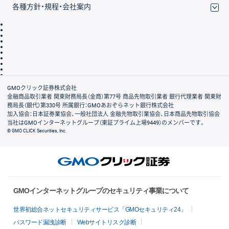
各種方針・規程・会社案内
取引規程・約款
サイトマップ
その他のご案内
個人情報保護方針
最良執行方針
サイトのご利用について
ディスクレイマー
信託保全
リスク説明
会社案内
GMOクリック証券株式会社
金融商品取引業者 関東財務局長（金商）第77号 商品先物取引業者 銀行代理業者 関東財
務局長（銀代）第330号 所属銀行：GMOあおぞらネット銀行株式会社
加入協会：日本証券業協会、一般社団法人 金融先物取引業協会、日本商品先物取引協会
当社はGMOインターネットグループ（東証プライム上場9449）のメンバーです。
© GMO CLICK Securities, Inc.
GMOインターネットグループのセキュリティ事業について
世界初総合ネットセキュリティサービス「GMOセキュリティ24」
パスワード漏洩診断
Webサイトリスク診断