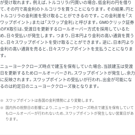
が受け取れます。例えば、トルコリラ/円買いの場合、低金利の円を借り
て、その円で高金利のトルコリラを買うことになります。その結果、円と
トルコリラの金利差を受け取ることができるのです。この金利差を「ス
ワップポイント」または「スワップ金利」と呼びます。GMOクリック証券
のFX取引は、受渡日を更新するロールオーバー方式を採用しているた
め、日々受払いが発生します。つまり、日本円より金利の高い通貨を買う
と、日々スワップポイントを受け取ることができます。逆に、日本円より
金利の高い通貨を売ると、日々スワップポイントを支払うことになりま
す。
ニューヨーククローズ時点で建玉を保有していた場合、当該建玉は受渡
日を更新するためロールオーバーされ、スワップポイントが発生し、余力
に反映されます。スワップポイントの受払いが行われ、出金が可能にな
るのは約定日のニューヨーククローズ後となります。
※
スワップポイントは各国の金利情勢により変動します。
※
国内外の祝祭日の影響により、ニューヨーククローズ時点で建玉を保有していて
もロールオーバーが行われないため、スワップポイントが発生しない営業日があ
ります。