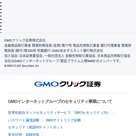
取引規程・約款
サイトマップ
その他のご案内
個人情報保護方針
最良執行方針
サイトのご利用について
ディスクレイマー
信託保全
リスク説明
会社案内
GMOクリック証券株式会社
金融商品取引業者 関東財務局長（金商）第77号 商品先物取引業者 銀行代理業者 関東財
務局長（銀代）第330号 所属銀行：GMOあおぞらネット銀行株式会社
加入協会：日本証券業協会、一般社団法人 金融先物取引業協会、日本商品先物取引協会
当社はGMOインターネットグループ（東証プライム上場9449）のメンバーです。
© GMO CLICK Securities, Inc.
GMOインターネットグループのセキュリティ事業について
世界初総合ネットセキュリティサービス「GMOセキュリティ24」
パスワード漏洩診断
Webサイトリスク診断
セキュリティ相談AIチャットボット
実在証明・盗聴対策