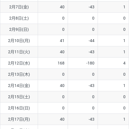
2月7日(金)
40
-43
1
AUD/USD
16円
44,990円
3.5円
2月8日(土)
0
0
0
NZD/USD
41円
36,920円
11.1円
2月9日(日)
0
0
0
EUR/GBP
71円
74,270円
9.5円
EUR/AUD
103円
74,270円
13.8円
2月10日(月)
41
-44
1
GBP/AUD
43円
86,230円
4.9円
2月11日(火)
40
-43
1
AUD/NZD
66円
44,990円
14.6円
2月12日(水)
168
-180
4
EUR/CHF
111円
74,270円
14.9円
2月13日(木)
0
0
0
GBP/CHF
220円
86,230円
25.5円
2月14日(金)
40
-43
1
USD/CHF
160円
65,030円
24.6円
2月15日(土)
0
0
0
2月16日(日)
0
0
0
※取引証拠金は同日の当社為替レート（ニューヨーククローズ・
MIDレート）に基づいて算出。
2月17日(月)
40
-43
1
※ハンガリーフォリント/円と南アフリカランド/円とメキシコペ
ソ/円は10万通貨単位。