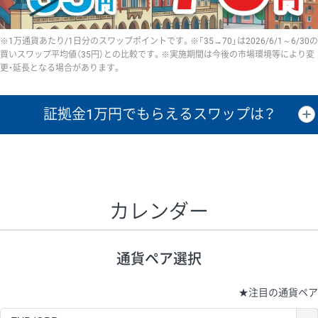
※1万通貨あたり/1日分のスワップポイントです。※「35→70」は2026/6/1～6/30の
買いスワップ平均値（35円）との比較です。※実施期間は今後の市場環境等により変
更・延長となる場合があります。
証拠金1万円で
もらえるスワップは？
証拠金1万円あたりのスワップポイントは、取引の資金効率を示した参
考値です。
CHF/JPY、EUR/USD、GBP/USD、NZD/USD、EUR/GBP、EUR/AUD、
GBP/AUDは売スワップの値です。
カレンダー
1万通貨
証拠金
あたりの
1日の
1万円あたりの
通貨ペア
取引証拠金
スワップ
ポイント
スワップ
ポイント
通貨ペア選択
▲
▼
昇順
降順
昇順
降順
昇順
降順
USD/JPY
154円
65,020円
23.6円
★
注目の通貨ペア
EUR/JPY
75円
74,270円
10円