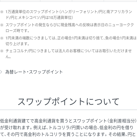
※
1万通貨単位のスワップポイント（ハンガリーフォリント/円と南アフリカラン
ド/円とメキシコペソ/円は10万通貨単位）
※
スワップポイントの発生ならびに現金残高への反映は表示日のニューヨークク
ローズ時です。
※
1円未満の端数につきましては、正の場合1円未満は切り捨て、負の場合1円未満は
切り上げます。
※
チェココルナ/円につきましては法人のお客様についてはお取引いただけませ
ん。
為替レート・スワップポイント
スワップポイントについて
低金利通貨建てで高金利通貨を買うとスワップポイント（金利差相当分）
が受け取れます。例えば、トルコリラ/円買いの場合、低金利の円を借り
て、その円で高金利のトルコリラを買うことになります。その結果、円と