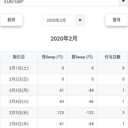
GBP/JPY
170円
86,230円
19.7円
AUD/JPY
106円
44,990円
23.5円
前月
翌月
NZD/JPY
28円
36,920円
7.5円
CAD/JPY
38円
45,810円
8.2円
2020年2月
CHF/JPY
34円
80,440円
4.2円
取引日
売Swap
(円)
買Swap
(円)
付与日数
TRY/JPY
26円
1,400円
185.7円
CZK/JPY
7円
3,060円
22.8円
2月1日(土)
0
0
0
PLN/JPY
35円
17,280円
20.2円
2月2日(日)
0
0
0
HUF/JPY
16円
2,090円
76.5円
2月3日(月)
41
-44
1
ZAR/JPY
130円
39,680円
32.7円
2月4日(火)
43
-46
1
MXN/JPY
140円
37,180円
37.6円
2月5日(水)
123
-132
3
EUR/USD
74円
74,270円
9.9円
2月6日(木)
41
-44
1
GBP/USD
4円
86,230円
0.4円