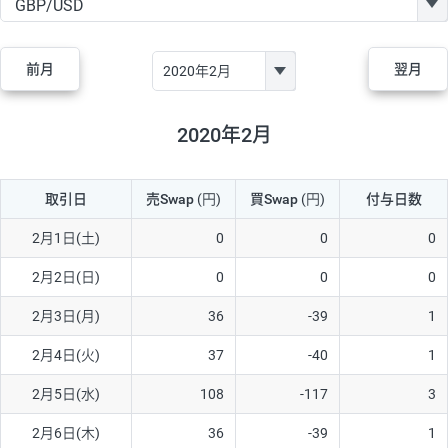
GBP/JPY
170円
86,230円
19.7円
AUD/JPY
106円
44,990円
23.5円
前月
翌月
NZD/JPY
28円
36,920円
7.5円
CAD/JPY
38円
45,810円
8.2円
2020年2月
CHF/JPY
34円
80,440円
4.2円
取引日
売Swap
(円)
買Swap
(円)
付与日数
TRY/JPY
26円
1,400円
185.7円
CZK/JPY
7円
3,060円
22.8円
2月1日(土)
0
0
0
PLN/JPY
35円
17,280円
20.2円
2月2日(日)
0
0
0
HUF/JPY
16円
2,090円
76.5円
2月3日(月)
36
-39
1
ZAR/JPY
130円
39,680円
32.7円
2月4日(火)
37
-40
1
MXN/JPY
140円
37,180円
37.6円
2月5日(水)
108
-117
3
EUR/USD
74円
74,270円
9.9円
2月6日(木)
36
-39
1
GBP/USD
4円
86,230円
0.4円