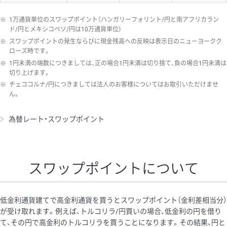
※
1万通貨単位のスワップポイント（ハンガリーフォリント/円と南アフリカラン
ド/円とメキシコペソ/円は10万通貨単位）
※
スワップポイントの発生ならびに現金残高への反映は表示日のニューヨークク
ローズ時です。
※
1円未満の端数につきましては、正の場合1円未満は切り捨て、負の場合1円未満は
切り上げます。
※
チェココルナ/円につきましては法人のお客様についてはお取引いただけませ
ん。
為替レート・スワップポイント
スワップポイントについて
低金利通貨建てで高金利通貨を買うとスワップポイント（金利差相当分）
が受け取れます。例えば、トルコリラ/円買いの場合、低金利の円を借り
て、その円で高金利のトルコリラを買うことになります。その結果、円と