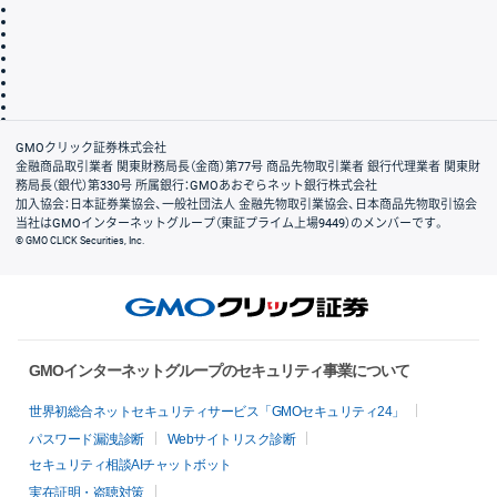
取引規程・約款
サイトマップ
その他のご案内
個人情報保護方針
最良執行方針
サイトのご利用について
ディスクレイマー
信託保全
リスク説明
会社案内
GMOクリック証券株式会社
金融商品取引業者 関東財務局長（金商）第77号 商品先物取引業者 銀行代理業者 関東財
務局長（銀代）第330号 所属銀行：GMOあおぞらネット銀行株式会社
加入協会：日本証券業協会、一般社団法人 金融先物取引業協会、日本商品先物取引協会
当社はGMOインターネットグループ（東証プライム上場9449）のメンバーです。
© GMO CLICK Securities, Inc.
GMOインターネットグループのセキュリティ事業について
世界初総合ネットセキュリティサービス「GMOセキュリティ24」
パスワード漏洩診断
Webサイトリスク診断
セキュリティ相談AIチャットボット
実在証明・盗聴対策