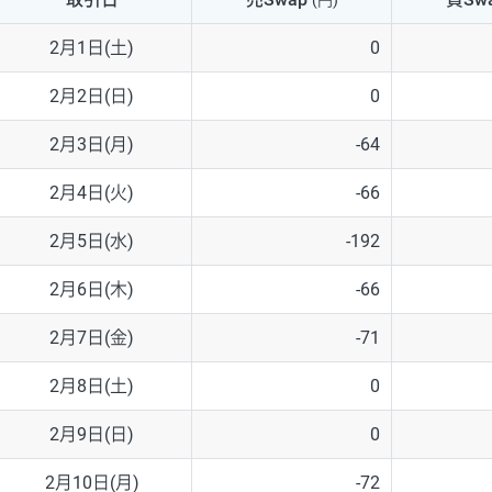
(円)
NZD/USD
41円
2月1日(土)
0
EUR/GBP
71円
2月2日(日)
0
EUR/AUD
103円
2月3日(月)
-64
GBP/AUD
43円
2月4日(火)
-66
AUD/NZD
66円
2月5日(水)
-192
EUR/CHF
111円
2月6日(木)
-66
GBP/CHF
220円
2月7日(金)
-71
USD/CHF
160円
2月8日(土)
0
2月9日(日)
0
※取引証拠金は同日の当社為替レート（ニューヨーククローズ・MIDレ
2月10日(月)
-72
※ハンガリーフォリント/円と南アフリカランド/円とメキシコペソ/円