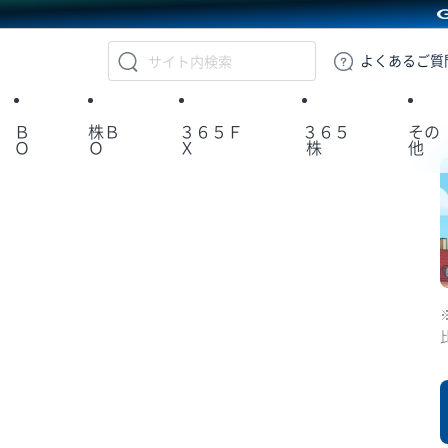
GMOクリック証券
よくある
ご質
Ｂ
株Ｂ
３６５Ｆ
３６５
その
Ｏ
Ｏ
Ｘ
株
他