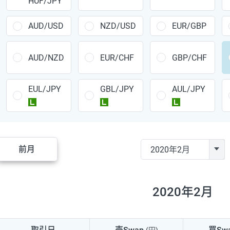
HUF/JPY
CAD/JPY
38円
CHF/JPY
34円
AUD/USD
NZD/USD
EUR/GBP
TRY/JPY
26円
AUD/NZD
EUR/CHF
GBP/CHF
CZK/JPY
7円
EUL/JPY
GBL/JPY
AUL/JPY
PLN/JPY
35円
ラージ
ラージ
ラージ
HUF/JPY
16円
ZAR/JPY
130円
前月
MXN/JPY
140円
EUR/USD
74円
2020年2月
GBP/USD
4円
AUD/USD
16円
取引日
売Swap
買Sw