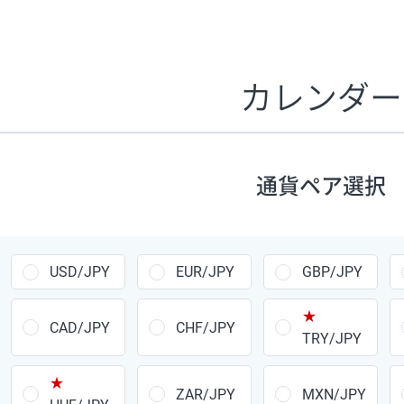
証拠金1万円あたりのスワップポイントは、取引の資金効率
CHF/JPY、EUR/USD、GBP/USD、NZD/USD、EUR/GBP、E
す。
カレンダー
1万通貨
あたりの
通貨ペア
1日の
スワップ
取引
ポイント
▲
▼
昇順
降順
通貨ペア選択
USD/JPY
154円
EUR/JPY
75円
USD/JPY
EUR/JPY
GBP/JPY
GBP/JPY
170円
★
AUD/JPY
106円
CAD/JPY
CHF/JPY
TRY/JPY
NZD/JPY
28円
★
ZAR/JPY
MXN/JPY