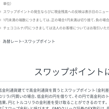
単位）
※
スワップポイントの発生ならびに現金残高への反映は表示日のニュー
※
1円未満の端数につきましては、正の場合1円未満は切り捨て、負の場
※
チェココルナ/円につきましては法人のお客様についてはお取引いた
為替レート・スワップポイント
スワップポイント
低金利通貨建てで高金利通貨を買うとスワップポイント（金利差
コリラ/円買いの場合、低金利の円を借りて、その円で高金利の
結果、円とトルコリラの金利差を受け取ることができるのです。
は「スワップ金利」と呼びます。GMOクリック証券のFX取引は