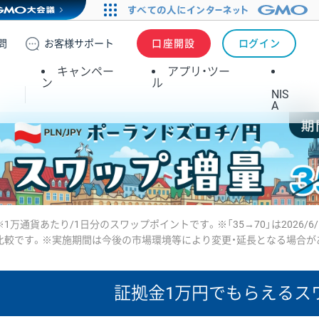
問
お客様
サポート
口座開設
ログイン
キャンペー
アプリ・ツー
ン
ル
NIS
A
※1万通貨あたり/1日分のスワップポイントです。※「35→70」は2026/6
比較です。※実施期間は今後の市場環境等により変更・延長となる場合が
証拠金1万円で
もらえるス