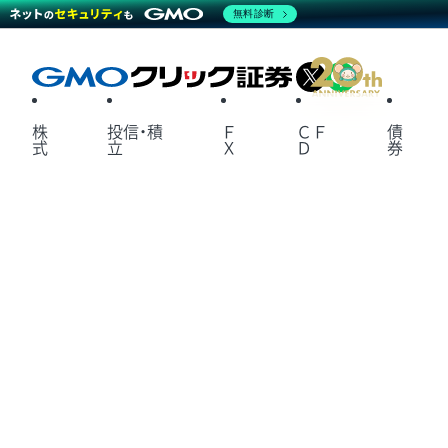
無料診断
X
LINE
株
投信・積
Ｆ
ＣＦ
債
式
立
Ｘ
Ｄ
券