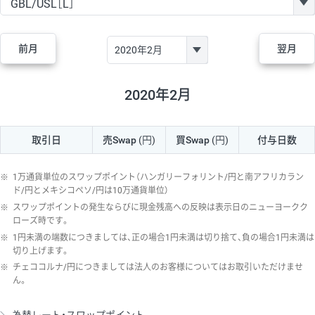
GBP/JPY
170円
86,230円
19.7円
AUD/JPY
106円
44,990円
23.5円
前月
翌月
NZD/JPY
28円
36,920円
7.5円
CAD/JPY
38円
45,810円
8.2円
2020年2月
CHF/JPY
34円
80,440円
4.2円
取引日
売Swap
(円)
買Swap
(円)
付与日数
TRY/JPY
26円
1,400円
185.7円
CZK/JPY
7円
3,060円
22.8円
※
1万通貨単位のスワップポイント（ハンガリーフォリント/円と南アフリカラン
PLN/JPY
35円
17,280円
20.2円
ド/円とメキシコペソ/円は10万通貨単位）
※
スワップポイントの発生ならびに現金残高への反映は表示日のニューヨークク
HUF/JPY
16円
2,090円
76.5円
ローズ時です。
※
1円未満の端数につきましては、正の場合1円未満は切り捨て、負の場合1円未満は
ZAR/JPY
130円
39,680円
32.7円
切り上げます。
MXN/JPY
140円
37,180円
37.6円
※
チェココルナ/円につきましては法人のお客様についてはお取引いただけませ
ん。
EUR/USD
74円
74,270円
9.9円
GBP/USD
4円
86,230円
0.4円