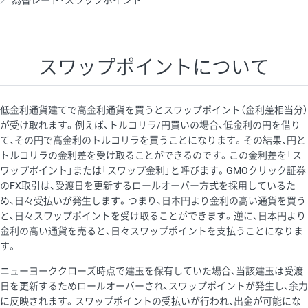
為替レート・スワップポイント
AUD/USD
16円
44,990円
3.5円
NZD/USD
41円
36,920円
11.1円
スワップポイントについて
EUR/GBP
71円
74,270円
9.5円
EUR/AUD
103円
74,270円
13.8円
低金利通貨建てで高金利通貨を買うとスワップポイント（金利差相当分）
GBP/AUD
43円
86,230円
4.9円
が受け取れます。例えば、トルコリラ/円買いの場合、低金利の円を借り
て、その円で高金利のトルコリラを買うことになります。その結果、円と
AUD/NZD
66円
44,990円
14.6円
トルコリラの金利差を受け取ることができるのです。この金利差を「ス
EUR/CHF
111円
74,270円
14.9円
ワップポイント」または「スワップ金利」と呼びます。GMOクリック証券
のFX取引は、受渡日を更新するロールオーバー方式を採用しているた
GBP/CHF
220円
86,230円
25.5円
め、日々受払いが発生します。つまり、日本円より金利の高い通貨を買う
USD/CHF
160円
65,030円
24.6円
と、日々スワップポイントを受け取ることができます。逆に、日本円より
金利の高い通貨を売ると、日々スワップポイントを支払うことになりま
す。
※取引証拠金は同日の当社為替レート（ニューヨーククローズ・
ニューヨーククローズ時点で建玉を保有していた場合、当該建玉は受渡
MIDレート）に基づいて算出。
日を更新するためロールオーバーされ、スワップポイントが発生し、余力
※ハンガリーフォリント/円と南アフリカランド/円とメキシコペ
に反映されます。スワップポイントの受払いが行われ、出金が可能にな
ソ/円は10万通貨単位。