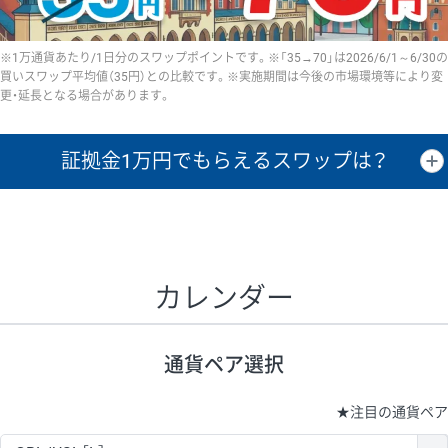
※1万通貨あたり/1日分のスワップポイントです。※「35→70」は2026/6/1～6/30の
買いスワップ平均値（35円）との比較です。※実施期間は今後の市場環境等により変
更・延長となる場合があります。
証拠金1万円で
もらえるスワップは？
証拠金1万円あたりのスワップポイントは、取引の資金効率を示した参
考値です。
CHF/JPY、EUR/USD、GBP/USD、NZD/USD、EUR/GBP、EUR/AUD、
GBP/AUDは売スワップの値です。
カレンダー
1万通貨
証拠金
あたりの
1日の
1万円あたりの
通貨ペア
取引証拠金
スワップ
ポイント
スワップ
ポイント
通貨ペア選択
▲
▼
昇順
降順
昇順
降順
昇順
降順
USD/JPY
154円
65,020円
23.6円
★
注目の通貨ペア
EUR/JPY
75円
74,270円
10円