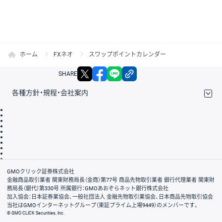
ホーム
FXネオ
スワップポイントカレンダー
X
facebook
LINE
リンクをコピー
SHARE
各種方針・規程・会社案内
取引規程・約款
サイトマップ
その他のご案内
個人情報保護方針
最良執行方針
サイトのご利用について
ディスクレイマー
信託保全
リスク説明
会社案内
GMOクリック証券株式会社
金融商品取引業者 関東財務局長（金商）第77号 商品先物取引業者 銀行代理業者 関東財
務局長（銀代）第330号 所属銀行：GMOあおぞらネット銀行株式会社
加入協会：日本証券業協会、一般社団法人 金融先物取引業協会、日本商品先物取引協会
当社はGMOインターネットグループ（東証プライム上場9449）のメンバーです。
© GMO CLICK Securities, Inc.