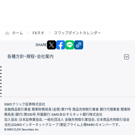
ホーム
FXネオ
スワップポイントカレンダー
X
facebook
LINE
リンクをコピー
SHARE
各種方針・規程・会社案内
取引規程・約款
サイトマップ
その他のご案内
個人情報保護方針
最良執行方針
サイトのご利用について
ディスクレイマー
信託保全
リスク説明
会社案内
GMOクリック証券株式会社
金融商品取引業者 関東財務局長（金商）第77号 商品先物取引業者 銀行代理業者 関東財
務局長（銀代）第330号 所属銀行：GMOあおぞらネット銀行株式会社
加入協会：日本証券業協会、一般社団法人 金融先物取引業協会、日本商品先物取引協会
当社はGMOインターネットグループ（東証プライム上場9449）のメンバーです。
© GMO CLICK Securities, Inc.