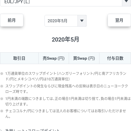
GBP/JPY
170円
86,230円
19.7円
AUD/JPY
106円
44,990円
23.5円
前月
翌月
NZD/JPY
28円
36,920円
7.5円
CAD/JPY
38円
45,810円
8.2円
2020年5月
CHF/JPY
34円
80,440円
4.2円
取引日
売Swap
(円)
買Swap
(円)
付与日数
TRY/JPY
26円
1,400円
185.7円
CZK/JPY
7円
3,060円
22.8円
※
1万通貨単位のスワップポイント（ハンガリーフォリント/円と南アフリカラン
PLN/JPY
35円
17,280円
20.2円
ド/円とメキシコペソ/円は10万通貨単位）
※
スワップポイントの発生ならびに現金残高への反映は表示日のニューヨークク
HUF/JPY
16円
2,090円
76.5円
ローズ時です。
※
1円未満の端数につきましては、正の場合1円未満は切り捨て、負の場合1円未満は
ZAR/JPY
130円
39,680円
32.7円
切り上げます。
MXN/JPY
140円
37,180円
37.6円
※
チェココルナ/円につきましては法人のお客様についてはお取引いただけませ
ん。
EUR/USD
74円
74,270円
9.9円
GBP/USD
4円
86,230円
0.4円