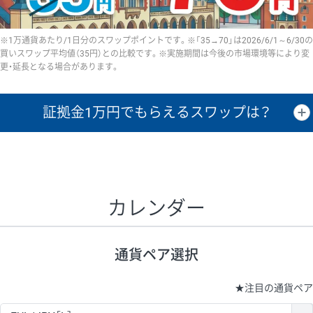
※1万通貨あたり/1日分のスワップポイントです。※「35→70」は2026/6/1～6/30の
買いスワップ平均値（35円）との比較です。※実施期間は今後の市場環境等により変
更・延長となる場合があります。
証拠金1万円で
もらえるスワップは？
証拠金1万円あたりのスワップポイントは、取引の資金効率を示した参
考値です。
CHF/JPY、EUR/USD、GBP/USD、NZD/USD、EUR/GBP、EUR/AUD、
GBP/AUDは売スワップの値です。
カレンダー
1万通貨
証拠金
あたりの
1日の
1万円あたりの
通貨ペア
取引証拠金
スワップ
ポイント
スワップ
ポイント
通貨ペア選択
▲
▼
昇順
降順
昇順
降順
昇順
降順
USD/JPY
154円
65,020円
23.6円
★
注目の通貨ペア
EUR/JPY
75円
74,270円
10円