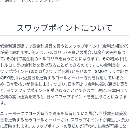
為替レート・スワップポイント
AUD/USD
16円
44,990円
3.5円
NZD/USD
41円
36,920円
11.1円
スワップポイントについて
EUR/GBP
71円
74,270円
9.5円
EUR/AUD
103円
74,270円
13.8円
低金利通貨建てで高金利通貨を買うとスワップポイント（金利差相当分）
GBP/AUD
43円
86,230円
4.9円
が受け取れます。例えば、トルコリラ/円買いの場合、低金利の円を借り
て、その円で高金利のトルコリラを買うことになります。その結果、円と
AUD/NZD
66円
44,990円
14.6円
トルコリラの金利差を受け取ることができるのです。この金利差を「ス
EUR/CHF
111円
74,270円
14.9円
ワップポイント」または「スワップ金利」と呼びます。GMOクリック証券
のFX取引は、受渡日を更新するロールオーバー方式を採用しているた
GBP/CHF
220円
86,230円
25.5円
め、日々受払いが発生します。つまり、日本円より金利の高い通貨を買う
USD/CHF
160円
65,030円
24.6円
と、日々スワップポイントを受け取ることができます。逆に、日本円より
金利の高い通貨を売ると、日々スワップポイントを支払うことになりま
す。
※取引証拠金は同日の当社為替レート（ニューヨーククローズ・
ニューヨーククローズ時点で建玉を保有していた場合、当該建玉は受渡
MIDレート）に基づいて算出。
日を更新するためロールオーバーされ、スワップポイントが発生し、余力
※ハンガリーフォリント/円と南アフリカランド/円とメキシコペ
に反映されます。スワップポイントの受払いが行われ、出金が可能にな
ソ/円は10万通貨単位。