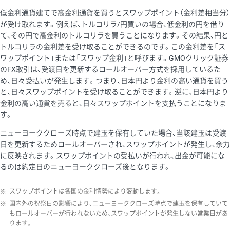
低金利通貨建てで高金利通貨を買うとスワップポイント（金利差相当分）
が受け取れます。例えば、トルコリラ/円買いの場合、低金利の円を借り
て、その円で高金利のトルコリラを買うことになります。その結果、円と
トルコリラの金利差を受け取ることができるのです。この金利差を「ス
ワップポイント」または「スワップ金利」と呼びます。GMOクリック証券
のFX取引は、受渡日を更新するロールオーバー方式を採用しているた
め、日々受払いが発生します。つまり、日本円より金利の高い通貨を買う
と、日々スワップポイントを受け取ることができます。逆に、日本円より
金利の高い通貨を売ると、日々スワップポイントを支払うことになりま
す。
ニューヨーククローズ時点で建玉を保有していた場合、当該建玉は受渡
日を更新するためロールオーバーされ、スワップポイントが発生し、余力
に反映されます。スワップポイントの受払いが行われ、出金が可能にな
るのは約定日のニューヨーククローズ後となります。
※
スワップポイントは各国の金利情勢により変動します。
※
国内外の祝祭日の影響により、ニューヨーククローズ時点で建玉を保有していて
もロールオーバーが行われないため、スワップポイントが発生しない営業日があ
ります。