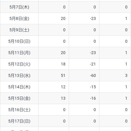
5月7日(木)
0
0
0
AUD/USD
16円
44,990円
3.5円
5月8日(金)
20
-23
1
NZD/USD
41円
36,920円
11.1円
5月9日(土)
0
0
0
EUR/GBP
71円
74,270円
9.5円
EUR/AUD
103円
74,270円
13.8円
5月10日(日)
0
0
0
GBP/AUD
43円
86,230円
4.9円
5月11日(月)
20
-23
1
AUD/NZD
66円
44,990円
14.6円
5月12日(火)
18
-21
1
EUR/CHF
111円
74,270円
14.9円
5月13日(水)
51
-60
3
GBP/CHF
220円
86,230円
25.5円
5月14日(木)
12
-15
1
USD/CHF
160円
65,030円
24.6円
5月15日(金)
13
-16
1
※2026/6/30の当社のスワップポイントおよび、同日の為替レート
5月16日(土)
0
0
0
に基づいて算出。
※取引証拠金は同日の当社為替レート（ニューヨーククローズ・
5月17日(日)
0
0
0
MIDレート）に基づいて算出。
※ハンガリーフォリント/円と南アフリカランド/円とメキシコペ