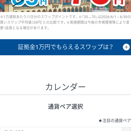
※1万通貨あたり/1日分のスワップポイントです。※「35→70」は2026/6/1～6/30の
買いスワップ平均値（35円）との比較です。※実施期間は今後の市場環境等により変
更・延長となる場合があります。
証拠金1万円で
もらえるスワップは？
証拠金1万円あたりのスワップポイントは、取引の資金効率を示した参
考値です。
CHF/JPY、EUR/USD、GBP/USD、NZD/USD、EUR/GBP、EUR/AUD、
GBP/AUDは売スワップの値です。
カレンダー
1万通貨
証拠金
あたりの
1日の
1万円あたりの
通貨ペア
取引証拠金
スワップ
ポイント
スワップ
ポイント
通貨ペア選択
▲
▼
昇順
降順
昇順
降順
昇順
降順
USD/JPY
154円
65,020円
23.6円
★
注目の通貨ペア
EUR/JPY
75円
74,270円
10円