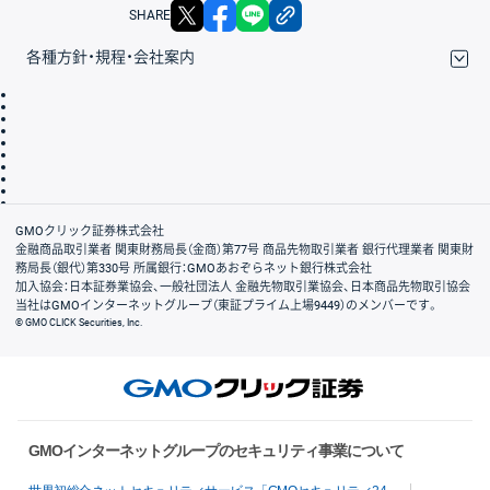
X
facebook
LINE
リンクをコピー
SHARE
各種方針・規程・会社案内
取引規程・約款
サイトマップ
その他のご案内
個人情報保護方針
最良執行方針
サイトのご利用について
ディスクレイマー
信託保全
リスク説明
会社案内
GMOクリック証券株式会社
金融商品取引業者 関東財務局長（金商）第77号 商品先物取引業者 銀行代理業者 関東財
務局長（銀代）第330号 所属銀行：GMOあおぞらネット銀行株式会社
加入協会：日本証券業協会、一般社団法人 金融先物取引業協会、日本商品先物取引協会
当社はGMOインターネットグループ（東証プライム上場9449）のメンバーです。
© GMO CLICK Securities, Inc.
GMOインターネットグループのセキュリティ事業について