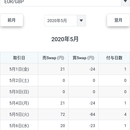
GBP/JPY
170円
86,230円
19.7円
AUD/JPY
106円
44,990円
23.5円
前月
翌月
NZD/JPY
28円
36,920円
7.5円
CAD/JPY
38円
45,810円
8.2円
2020年5月
CHF/JPY
34円
80,440円
4.2円
取引日
売Swap
(円)
買Swap
(円)
付与日数
TRY/JPY
26円
1,400円
185.7円
CZK/JPY
7円
3,060円
22.8円
5月1日(金)
21
-24
1
PLN/JPY
35円
17,280円
20.2円
5月2日(土)
0
0
0
HUF/JPY
16円
2,090円
76.5円
5月3日(日)
0
0
0
ZAR/JPY
130円
39,680円
32.7円
5月4日(月)
21
-24
1
MXN/JPY
140円
37,180円
37.6円
5月5日(火)
72
-84
4
EUR/USD
74円
74,270円
9.9円
5月6日(水)
20
-23
1
GBP/USD
4円
86,230円
0.4円