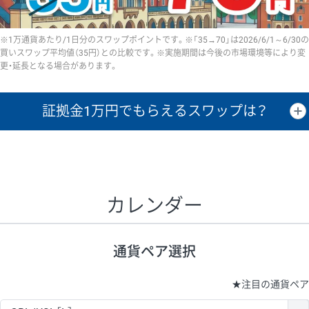
※1万通貨あたり/1日分のスワップポイントです。※「35→70」は2026/6/1～6/30の
買いスワップ平均値（35円）との比較です。※実施期間は今後の市場環境等により変
更・延長となる場合があります。
証拠金1万円で
もらえるスワップは？
証拠金1万円あたりのスワップポイントは、取引の資金効率を示した参
考値です。
CHF/JPY、EUR/USD、GBP/USD、NZD/USD、EUR/GBP、EUR/AUD、
GBP/AUDは売スワップの値です。
カレンダー
1万通貨
証拠金
あたりの
1日の
1万円あたりの
通貨ペア
取引証拠金
スワップ
ポイント
スワップ
ポイント
通貨ペア選択
▲
▼
昇順
降順
昇順
降順
昇順
降順
USD/JPY
154円
65,020円
23.6円
★
注目の通貨ペア
EUR/JPY
75円
74,270円
10円