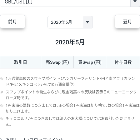
GBP/JPY
170円
86,230円
19.7円
AUD/JPY
106円
44,990円
23.5円
前月
翌月
NZD/JPY
28円
36,920円
7.5円
CAD/JPY
38円
45,810円
8.2円
2020年5月
CHF/JPY
34円
80,440円
4.2円
取引日
売Swap
(円)
買Swap
(円)
付与日数
TRY/JPY
26円
1,400円
185.7円
CZK/JPY
7円
3,060円
22.8円
※
1万通貨単位のスワップポイント（ハンガリーフォリント/円と南アフリカラン
PLN/JPY
35円
17,280円
20.2円
ド/円とメキシコペソ/円は10万通貨単位）
※
スワップポイントの発生ならびに現金残高への反映は表示日のニューヨークク
HUF/JPY
16円
2,090円
76.5円
ローズ時です。
※
1円未満の端数につきましては、正の場合1円未満は切り捨て、負の場合1円未満は
ZAR/JPY
130円
39,680円
32.7円
切り上げます。
MXN/JPY
140円
37,180円
37.6円
※
チェココルナ/円につきましては法人のお客様についてはお取引いただけませ
ん。
EUR/USD
74円
74,270円
9.9円
GBP/USD
4円
86,230円
0.4円