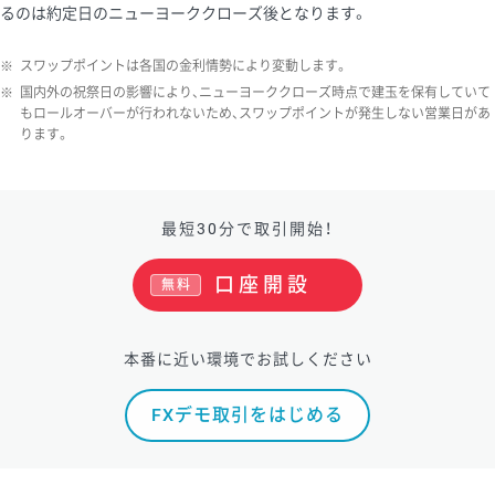
るのは約定日のニューヨーククローズ後となります。
ソ/円は10万通貨単位。
※
スワップポイントは各国の金利情勢により変動します。
※
国内外の祝祭日の影響により、ニューヨーククローズ時点で建玉を保有していて
もロールオーバーが行われないため、スワップポイントが発生しない営業日があ
ります。
最短30分で取引開始！
口座開設
無料
本番に近い環境でお試しください
FXデモ取引をはじめる