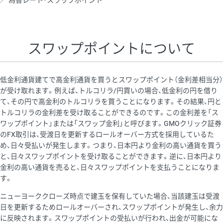
為替レート・スワップポイント
AUD/USD
16円
44,990円
3.5円
NZD/USD
41円
36,920円
11.1円
スワップポイントについて
EUR/GBP
71円
74,270円
9.5円
EUR/AUD
103円
74,270円
13.8円
低金利通貨建てで高金利通貨を買うとスワップポイント（金利差相当分）
GBP/AUD
43円
86,230円
4.9円
が受け取れます。例えば、トルコリラ/円買いの場合、低金利の円を借り
て、その円で高金利のトルコリラを買うことになります。その結果、円と
AUD/NZD
66円
44,990円
14.6円
トルコリラの金利差を受け取ることができるのです。この金利差を「ス
EUR/CHF
111円
74,270円
14.9円
ワップポイント」または「スワップ金利」と呼びます。GMOクリック証券
のFX取引は、受渡日を更新するロールオーバー方式を採用しているた
GBP/CHF
220円
86,230円
25.5円
め、日々受払いが発生します。つまり、日本円より金利の高い通貨を買う
USD/CHF
160円
65,030円
24.6円
と、日々スワップポイントを受け取ることができます。逆に、日本円より
金利の高い通貨を売ると、日々スワップポイントを支払うことになりま
※2026/6/30の当社のスワップポイントおよび、同日の為替レート
す。
に基づいて算出。
ニューヨーククローズ時点で建玉を保有していた場合、当該建玉は受渡
※取引証拠金は同日の当社為替レート（ニューヨーククローズ・
日を更新するためロールオーバーされ、スワップポイントが発生し、余力
MIDレート）に基づいて算出。
に反映されます。スワップポイントの受払いが行われ、出金が可能にな
※ハンガリーフォリント/円と南アフリカランド/円とメキシコペ