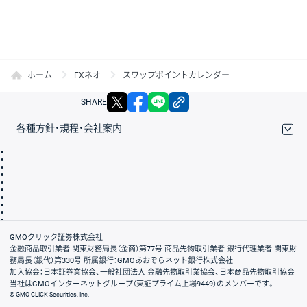
ホーム
FXネオ
スワップポイントカレンダー
X
facebook
LINE
リンクをコピー
SHARE
各種方針・規程・会社案内
取引規程・約款
サイトマップ
その他のご案内
個人情報保護方針
最良執行方針
サイトのご利用について
ディスクレイマー
信託保全
リスク説明
会社案内
GMOクリック証券株式会社
金融商品取引業者 関東財務局長（金商）第77号 商品先物取引業者 銀行代理業者 関東財
務局長（銀代）第330号 所属銀行：GMOあおぞらネット銀行株式会社
加入協会：日本証券業協会、一般社団法人 金融先物取引業協会、日本商品先物取引協会
当社はGMOインターネットグループ（東証プライム上場9449）のメンバーです。
© GMO CLICK Securities, Inc.