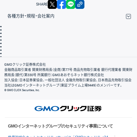
X
facebook
LINE
リンクをコピー
SHARE
各種方針・規程・会社案内
取引規程・約款
サイトマップ
その他のご案内
個人情報保護方針
最良執行方針
サイトのご利用について
ディスクレイマー
信託保全
リスク説明
会社案内
GMOクリック証券株式会社
金融商品取引業者 関東財務局長（金商）第77号 商品先物取引業者 銀行代理業者 関東財
務局長（銀代）第330号 所属銀行：GMOあおぞらネット銀行株式会社
加入協会：日本証券業協会、一般社団法人 金融先物取引業協会、日本商品先物取引協会
当社はGMOインターネットグループ（東証プライム上場9449）のメンバーです。
© GMO CLICK Securities, Inc.
GMOインターネットグループのセキュリティ事業について