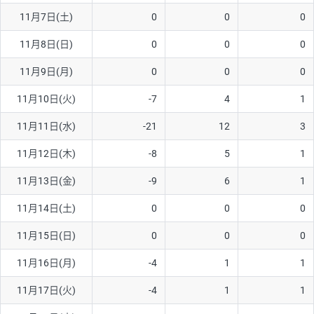
11月7日(土)
0
0
0
AUD/USD
12円
44,260円
2.7円
11月8日(日)
0
0
0
NZD/USD
27円
37,070円
7.2円
11月9日(月)
0
0
0
EUR/GBP
74円
72,660円
10.1円
EUR/AUD
102円
72,650円
14円
11月10日(火)
-7
4
1
GBP/AUD
32円
84,960円
3.7円
11月11日(水)
-21
12
3
AUD/NZD
55円
44,260円
12.4円
11月12日(木)
-8
5
1
EUR/CHF
98円
72,680円
13.4円
11月13日(金)
-9
6
1
GBP/CHF
210円
84,990円
24.7円
11月14日(土)
0
0
0
USD/CHF
148円
63,050円
23.4円
11月15日(日)
0
0
0
11月16日(月)
-4
1
1
※取引証拠金は同日の当社為替レート（ニューヨーククローズ・
MIDレート）に基づいて算出。
11月17日(火)
-4
1
1
※ハンガリーフォリント/円と南アフリカランド/円とメキシコペ
ソ/円は10万通貨単位。