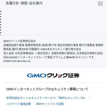
各種方針・規程・会社案内
取引規程・約款
サイトマップ
その他のご案内
個人情報保護方針
最良執行方針
サイトのご利用について
ディスクレイマー
信託保全
リスク説明
会社案内
GMOクリック証券株式会社
金融商品取引業者 関東財務局長（金商）第77号 商品先物取引業者 銀行代理業者 関東財
務局長（銀代）第330号 所属銀行：GMOあおぞらネット銀行株式会社
加入協会：日本証券業協会、一般社団法人 金融先物取引業協会、日本商品先物取引協会
当社はGMOインターネットグループ（東証プライム上場9449）のメンバーです。
© GMO CLICK Securities, Inc.
GMOインターネットグループのセキュリティ事業について
世界初総合ネットセキュリティサービス「GMOセキュリティ24」
パスワード漏洩診断
Webサイトリスク診断