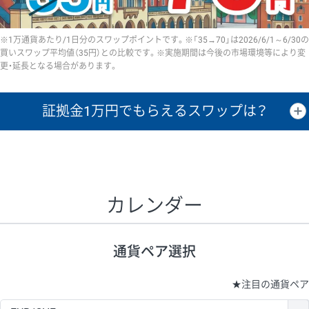
※1万通貨あたり/1日分のスワップポイントです。※「35→70」は2026/6/1～6/30の
買いスワップ平均値（35円）との比較です。※実施期間は今後の市場環境等により変
更・延長となる場合があります。
証拠金1万円で
もらえるスワップは？
証拠金1万円あたりのスワップポイントは、取引の資金効率を示した参
考値です。
CHF/JPY、EUR/USD、GBP/USD、NZD/USD、EUR/GBP、EUR/AUD、
GBP/AUDは売スワップの値です。
カレンダー
1万通貨
証拠金
あたりの
1日の
1万円あたりの
通貨ペア
取引証拠金
スワップ
ポイント
スワップ
ポイント
通貨ペア選択
▲
▼
昇順
降順
昇順
降順
昇順
降順
USD/JPY
161円
63,050円
25.5円
★
注目の通貨ペア
EUR/JPY
80円
72,570円
11円