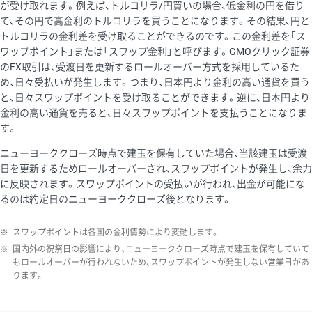
が受け取れます。例えば、トルコリラ/円買いの場合、低金利の円を借り
て、その円で高金利のトルコリラを買うことになります。その結果、円と
トルコリラの金利差を受け取ることができるのです。この金利差を「ス
ワップポイント」または「スワップ金利」と呼びます。GMOクリック証券
のFX取引は、受渡日を更新するロールオーバー方式を採用しているた
め、日々受払いが発生します。つまり、日本円より金利の高い通貨を買う
と、日々スワップポイントを受け取ることができます。逆に、日本円より
金利の高い通貨を売ると、日々スワップポイントを支払うことになりま
す。
ニューヨーククローズ時点で建玉を保有していた場合、当該建玉は受渡
日を更新するためロールオーバーされ、スワップポイントが発生し、余力
に反映されます。スワップポイントの受払いが行われ、出金が可能にな
るのは約定日のニューヨーククローズ後となります。
※
スワップポイントは各国の金利情勢により変動します。
※
国内外の祝祭日の影響により、ニューヨーククローズ時点で建玉を保有していて
もロールオーバーが行われないため、スワップポイントが発生しない営業日があ
ります。