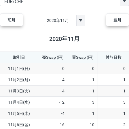
GBP/JPY
182円
84,970円
21.4円
AUD/JPY
111円
44,250円
25円
前月
翌月
NZD/JPY
48円
37,070円
12.9円
CAD/JPY
40円
44,970円
8.8円
2020年11月
CHF/JPY
28円
78,060円
3.5円
取引日
売Swap
(円)
買Swap
(円)
付与日数
TRY/JPY
25円
1,330円
187.9円
CZK/JPY
5円
3,000円
16.6円
11月1日(日)
0
0
0
PLN/JPY
70円
16,870円
41.4円
11月2日(月)
-4
1
1
HUF/JPY
12円
2,000円
60円
11月3日(火)
-4
1
1
ZAR/JPY
130円
38,040円
34.1円
11月4日(水)
-12
3
3
MXN/JPY
140円
36,350円
38.5円
11月5日(木)
-4
1
1
EUR/USD
60円
72,670円
8.2円
11月6日(金)
-16
10
2
GBP/USD
1円
84,980円
0.1円