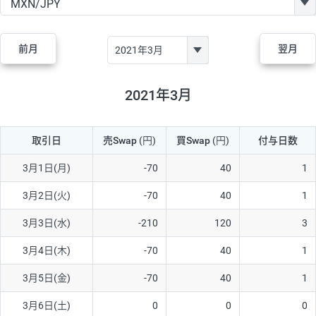
GBP/JPY
170円
86,230円
19.7円
AUD/JPY
106円
44,990円
23.5円
前月
翌月
NZD/JPY
28円
36,920円
7.5円
CAD/JPY
38円
45,810円
8.2円
2021年3月
CHF/JPY
34円
80,440円
4.2円
取引日
売Swap
(円)
買Swap
(円)
付与日数
TRY/JPY
26円
1,400円
185.7円
CZK/JPY
7円
3,060円
22.8円
3月1日(月)
-70
40
1
PLN/JPY
35円
17,280円
20.2円
3月2日(火)
-70
40
1
HUF/JPY
16円
2,090円
76.5円
3月3日(水)
-210
120
3
ZAR/JPY
130円
39,680円
32.7円
3月4日(木)
-70
40
1
MXN/JPY
140円
37,180円
37.6円
3月5日(金)
-70
40
1
EUR/USD
74円
74,270円
9.9円
3月6日(土)
0
0
0
GBP/USD
4円
86,230円
0.4円