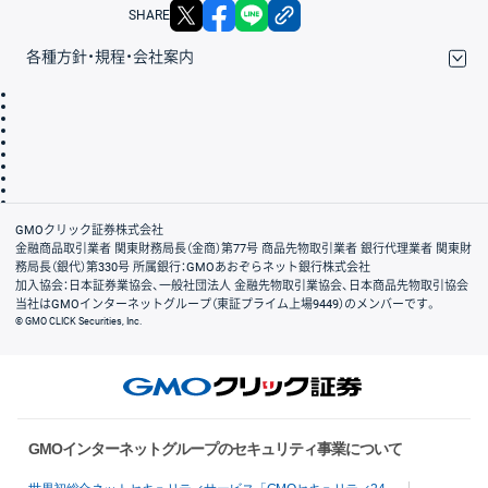
X
facebook
LINE
リンクをコピー
SHARE
各種方針・規程・会社案内
取引規程・約款
サイトマップ
その他のご案内
個人情報保護方針
最良執行方針
サイトのご利用について
ディスクレイマー
信託保全
リスク説明
会社案内
GMOクリック証券株式会社
金融商品取引業者 関東財務局長（金商）第77号 商品先物取引業者 銀行代理業者 関東財
務局長（銀代）第330号 所属銀行：GMOあおぞらネット銀行株式会社
加入協会：日本証券業協会、一般社団法人 金融先物取引業協会、日本商品先物取引協会
当社はGMOインターネットグループ（東証プライム上場9449）のメンバーです。
© GMO CLICK Securities, Inc.
GMOインターネットグループのセキュリティ事業について