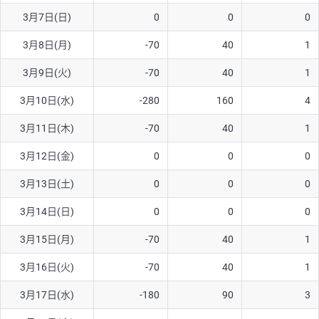
3月7日(日)
0
0
0
AUD/USD
16円
44,990円
3.5円
3月8日(月)
-70
40
1
NZD/USD
41円
36,920円
11.1円
3月9日(火)
-70
40
1
EUR/GBP
71円
74,270円
9.5円
EUR/AUD
103円
74,270円
13.8円
3月10日(水)
-280
160
4
GBP/AUD
43円
86,230円
4.9円
3月11日(木)
-70
40
1
AUD/NZD
66円
44,990円
14.6円
3月12日(金)
0
0
0
EUR/CHF
111円
74,270円
14.9円
3月13日(土)
0
0
0
GBP/CHF
220円
86,230円
25.5円
3月14日(日)
0
0
0
USD/CHF
160円
65,030円
24.6円
3月15日(月)
-70
40
1
※2026/6/30の当社のスワップポイントおよび、同日の為替レート
3月16日(火)
-70
40
1
に基づいて算出。
※取引証拠金は同日の当社為替レート（ニューヨーククローズ・
3月17日(水)
-180
90
3
MIDレート）に基づいて算出。
※ハンガリーフォリント/円と南アフリカランド/円とメキシコペ