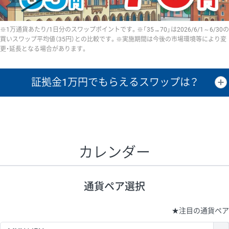
※1万通貨あたり/1日分のスワップポイントです。※「35→70」は2026/6/1～6/30の
買いスワップ平均値（35円）との比較です。※実施期間は今後の市場環境等により変
更・延長となる場合があります。
証拠金1万円で
もらえるスワップは？
証拠金1万円あたりのスワップポイントは、取引の資金効率を示した参
考値です。
CHF/JPY、EUR/USD、GBP/USD、NZD/USD、EUR/GBP、EUR/AUD、
GBP/AUDは売スワップの値です。
カレンダー
1万通貨
証拠金
あたりの
1日の
1万円あたりの
通貨ペア
取引証拠金
スワップ
ポイント
スワップ
ポイント
通貨ペア選択
▲
▼
昇順
降順
昇順
降順
昇順
降順
USD/JPY
154円
65,020円
23.6円
★
注目の通貨ペア
EUR/JPY
75円
74,270円
10円