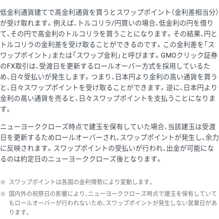
低金利通貨建てで高金利通貨を買うとスワップポイント（金利差相当分）
が受け取れます。例えば、トルコリラ/円買いの場合、低金利の円を借り
て、その円で高金利のトルコリラを買うことになります。その結果、円と
トルコリラの金利差を受け取ることができるのです。この金利差を「ス
ワップポイント」または「スワップ金利」と呼びます。GMOクリック証券
のFX取引は、受渡日を更新するロールオーバー方式を採用しているた
め、日々受払いが発生します。つまり、日本円より金利の高い通貨を買う
と、日々スワップポイントを受け取ることができます。逆に、日本円より
金利の高い通貨を売ると、日々スワップポイントを支払うことになりま
す。
ニューヨーククローズ時点で建玉を保有していた場合、当該建玉は受渡
日を更新するためロールオーバーされ、スワップポイントが発生し、余力
に反映されます。スワップポイントの受払いが行われ、出金が可能にな
るのは約定日のニューヨーククローズ後となります。
※
スワップポイントは各国の金利情勢により変動します。
※
国内外の祝祭日の影響により、ニューヨーククローズ時点で建玉を保有していて
もロールオーバーが行われないため、スワップポイントが発生しない営業日があ
ります。