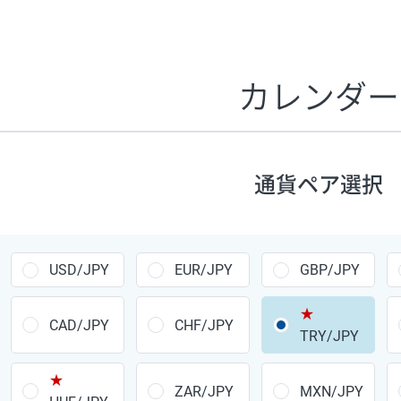
証拠金1万円あたりのスワップポイントは、取引の資金効率
CHF/JPY、EUR/USD、GBP/USD、NZD/USD、EUR/GBP、E
す。
カレンダー
1万通貨
あたりの
通貨ペア
1日の
スワップ
取引
ポイント
▲
▼
昇順
降順
通貨ペア選択
USD/JPY
154円
EUR/JPY
75円
USD/JPY
EUR/JPY
GBP/JPY
GBP/JPY
170円
★
AUD/JPY
106円
CAD/JPY
CHF/JPY
TRY/JPY
NZD/JPY
28円
★
ZAR/JPY
MXN/JPY