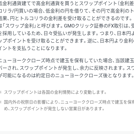
低金利通貨建てで高金利通貨を買うとスワップポイント（金利差
コリラ/円買いの場合、低金利の円を借りて、その円で高金利の
結果、円とトルコリラの金利差を受け取ることができるのです。
は「スワップ金利」と呼びます。GMOクリック証券のFX取引は
を採用しているため、日々受払いが発生します。つまり、日本円
ップポイントを受け取ることができます。逆に、日本円より金利
イントを支払うことになります。
ニューヨーククローズ時点で建玉を保有していた場合、当該建
バーされ、スワップポイントが発生し、余力に反映されます。ス
が可能になるのは約定日のニューヨーククローズ後となります
※
スワップポイントは各国の金利情勢により変動します。
※
国内外の祝祭日の影響により、ニューヨーククローズ時点で建玉を保
め、スワップポイントが発生しない営業日があります。