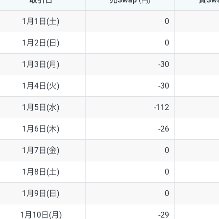
(円)
NZD/USD
41円
1月1日(土)
0
EUR/GBP
71円
1月2日(日)
0
EUR/AUD
103円
1月3日(月)
-30
GBP/AUD
43円
1月4日(火)
-30
AUD/NZD
66円
1月5日(水)
-112
EUR/CHF
111円
1月6日(木)
-26
GBP/CHF
220円
1月7日(金)
0
USD/CHF
160円
1月8日(土)
0
1月9日(日)
0
※2026/6/30の当社のスワップポイントおよび、同日の為替レート
※取引証拠金は同日の当社為替レート（ニューヨーククローズ・MIDレ
1月10日(月)
-29
※ハンガリーフォリント/円と南アフリカランド/円とメキシコペソ/円