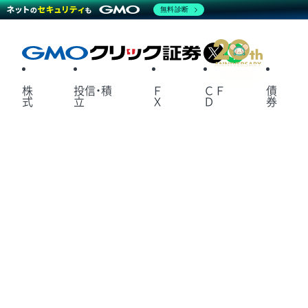
無料診断
X
LINE
株
投信・積
Ｆ
ＣＦ
債
式
立
Ｘ
Ｄ
券