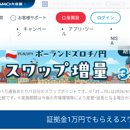
問
お客様
サポート
口座開設
ログイン
キャンペー
アプリ・ツー
ン
ル
NIS
A
※1万通貨あたり/1日分のスワップポイントです。※「35→70」は2026/6
比較です。※実施期間は今後の市場環境等により変更・延長となる場合が
証拠金1万円で
もらえるス