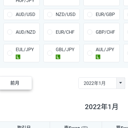
HUF/JPY
CAD/JPY
38円
CHF/JPY
34円
AUD/USD
NZD/USD
EUR/GBP
TRY/JPY
26円
AUD/NZD
EUR/CHF
GBP/CHF
CZK/JPY
7円
EUL/JPY
GBL/JPY
AUL/JPY
PLN/JPY
35円
ラージ
ラージ
ラージ
HUF/JPY
16円
ZAR/JPY
130円
前月
MXN/JPY
140円
EUR/USD
74円
2022年1月
GBP/USD
4円
AUD/USD
16円
取引日
売Swap
買Sw