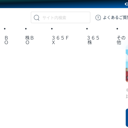
GMOクリック証券
よくある
ご質
Ｂ
株Ｂ
３６５Ｆ
３６５
その
Ｏ
Ｏ
Ｘ
株
他