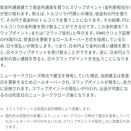
低金利通貨建てで高金利通貨を買うとスワップポイント（金利差相当分）
が受け取れます。例えば、トルコリラ/円買いの場合、低金利の円を借り
て、その円で高金利のトルコリラを買うことになります。その結果、円と
トルコリラの金利差を受け取ることができるのです。この金利差を「ス
ワップポイント」または「スワップ金利」と呼びます。GMOクリック証券
のFX取引は、受渡日を更新するロールオーバー方式を採用しているた
め、日々受払いが発生します。つまり、日本円より金利の高い通貨を買う
と、日々スワップポイントを受け取ることができます。逆に、日本円より
金利の高い通貨を売ると、日々スワップポイントを支払うことになりま
す。
ニューヨーククローズ時点で建玉を保有していた場合、当該建玉は受渡
日を更新するためロールオーバーされ、スワップポイントが発生し、余力
に反映されます。スワップポイントの受払いが行われ、出金が可能にな
るのは約定日のニューヨーククローズ後となります。
※
スワップポイントは各国の金利情勢により変動します。
※
国内外の祝祭日の影響により、ニューヨーククローズ時点で建玉を保有していて
もロールオーバーが行われないため、スワップポイントが発生しない営業日があ
ります。