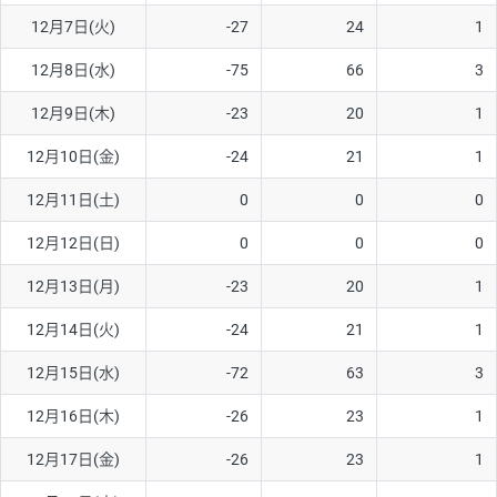
12月7日(火)
-27
24
1
AUD/USD
16円
44,990円
3.5円
12月8日(水)
-75
66
3
NZD/USD
41円
36,920円
11.1円
12月9日(木)
-23
20
1
EUR/GBP
71円
74,270円
9.5円
EUR/AUD
103円
74,270円
13.8円
12月10日(金)
-24
21
1
GBP/AUD
43円
86,230円
4.9円
12月11日(土)
0
0
0
AUD/NZD
66円
44,990円
14.6円
12月12日(日)
0
0
0
EUR/CHF
111円
74,270円
14.9円
12月13日(月)
-23
20
1
GBP/CHF
220円
86,230円
25.5円
12月14日(火)
-24
21
1
USD/CHF
160円
65,030円
24.6円
12月15日(水)
-72
63
3
※2026/6/30の当社のスワップポイントおよび、同日の為替レート
12月16日(木)
-26
23
1
に基づいて算出。
※取引証拠金は同日の当社為替レート（ニューヨーククローズ・
12月17日(金)
-26
23
1
MIDレート）に基づいて算出。
※ハンガリーフォリント/円と南アフリカランド/円とメキシコペ