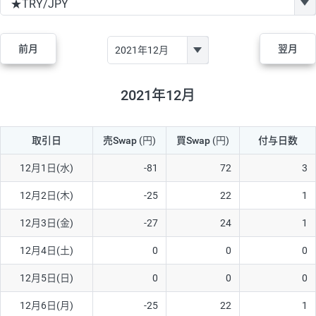
GBP/JPY
170円
86,230円
19.7円
AUD/JPY
106円
44,990円
23.5円
前月
翌月
NZD/JPY
28円
36,920円
7.5円
CAD/JPY
38円
45,810円
8.2円
2021年12月
CHF/JPY
34円
80,440円
4.2円
取引日
売Swap
(円)
買Swap
(円)
付与日数
TRY/JPY
26円
1,400円
185.7円
CZK/JPY
7円
3,060円
22.8円
12月1日(水)
-81
72
3
PLN/JPY
35円
17,280円
20.2円
12月2日(木)
-25
22
1
HUF/JPY
16円
2,090円
76.5円
12月3日(金)
-27
24
1
ZAR/JPY
130円
39,680円
32.7円
12月4日(土)
0
0
0
MXN/JPY
140円
37,180円
37.6円
12月5日(日)
0
0
0
EUR/USD
74円
74,270円
9.9円
12月6日(月)
-25
22
1
GBP/USD
4円
86,230円
0.4円