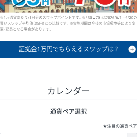
※1万通貨あたり/1日分のスワップポイントです。※「35→70」は2026/6/1～6/30の
買いスワップ平均値（35円）との比較です。※実施期間は今後の市場環境等により変
更・延長となる場合があります。
証拠金1万円で
もらえるスワップは？
証拠金1万円あたりのスワップポイントは、取引の資金効率を示した参
考値です。
CHF/JPY、EUR/USD、GBP/USD、NZD/USD、EUR/GBP、EUR/AUD、
GBP/AUDは売スワップの値です。
カレンダー
1万通貨
証拠金
あたりの
1日の
1万円あたりの
通貨ペア
取引証拠金
スワップ
ポイント
スワップ
ポイント
通貨ペア選択
▲
▼
昇順
降順
昇順
降順
昇順
降順
USD/JPY
154円
65,020円
23.6円
★
注目の通貨ペア
EUR/JPY
75円
74,270円
10円