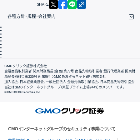
X
facebook
LINE
リンクをコピー
SHARE
各種方針・規程・会社案内
取引規程・約款
サイトマップ
その他のご案内
個人情報保護方針
最良執行方針
サイトのご利用について
ディスクレイマー
信託保全
リスク説明
会社案内
GMOクリック証券株式会社
金融商品取引業者 関東財務局長（金商）第77号 商品先物取引業者 銀行代理業者 関東財
務局長（銀代）第330号 所属銀行：GMOあおぞらネット銀行株式会社
加入協会：日本証券業協会、一般社団法人 金融先物取引業協会、日本商品先物取引協会
当社はGMOインターネットグループ（東証プライム上場9449）のメンバーです。
© GMO CLICK Securities, Inc.
GMOインターネットグループのセキュリティ事業について