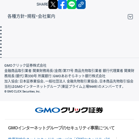
X
facebook
LINE
リンクをコピー
SHARE
各種方針・規程・会社案内
取引規程・約款
サイトマップ
その他のご案内
個人情報保護方針
最良執行方針
サイトのご利用について
ディスクレイマー
信託保全
リスク説明
会社案内
GMOクリック証券株式会社
金融商品取引業者 関東財務局長（金商）第77号 商品先物取引業者 銀行代理業者 関東財
務局長（銀代）第330号 所属銀行：GMOあおぞらネット銀行株式会社
加入協会：日本証券業協会、一般社団法人 金融先物取引業協会、日本商品先物取引協会
当社はGMOインターネットグループ（東証プライム上場9449）のメンバーです。
© GMO CLICK Securities, Inc.
GMOインターネットグループのセキュリティ事業について