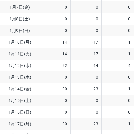
1月7日(金)
0
0
0
AUD/USD
16円
44,990円
3.5円
1月8日(土)
0
0
0
NZD/USD
41円
36,920円
11.1円
1月9日(日)
0
0
0
EUR/GBP
71円
74,270円
9.5円
EUR/AUD
103円
74,270円
13.8円
1月10日(月)
14
-17
1
GBP/AUD
43円
86,230円
4.9円
1月11日(火)
14
-17
1
AUD/NZD
66円
44,990円
14.6円
1月12日(水)
52
-64
4
EUR/CHF
111円
74,270円
14.9円
1月13日(木)
0
0
0
GBP/CHF
220円
86,230円
25.5円
1月14日(金)
20
-23
1
USD/CHF
160円
65,030円
24.6円
1月15日(土)
0
0
0
※2026/6/30の当社のスワップポイントおよび、同日の為替レート
1月16日(日)
0
0
0
に基づいて算出。
※取引証拠金は同日の当社為替レート（ニューヨーククローズ・
1月17日(月)
20
-23
1
MIDレート）に基づいて算出。
※ハンガリーフォリント/円と南アフリカランド/円とメキシコペ