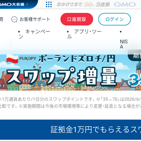
問
お客様
サポート
口座開設
ログイン
キャンペー
アプリ・ツー
ン
ル
NIS
A
※1万通貨あたり/1日分のスワップポイントです。※「35→70」は2026/6
比較です。※実施期間は今後の市場環境等により変更・延長となる場合が
証拠金1万円で
もらえるス