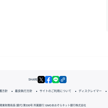
X
facebook
LINE
リンクをコピー
SHARE
護方針
最良執行方針
サイトのご利用について
ディスクレイマー
関東財務局長（銀代）第330号 所属銀行：GMOあおぞらネット銀行株式会社