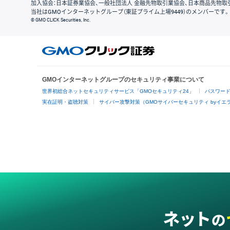
加入協会：日本証券業協会、一般社団法人 金融先物取引業協会、日本商品先物取
当社はGMOインターネットグループ（東証プライム上場9449）のメンバーです。
© GMO CLICK Securities, Inc.
GMOインターネットグループのセキュリティ事業について
世界初総合ネットセキュリティサービス「GMOセキュリティ24」
パスワー
実在証明・盗聴対策
サイバー攻撃対策（GMOサイバーセキュリティ byイエ