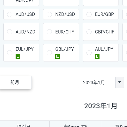
HUF/JPY
CAD/JPY
38円
CHF/JPY
34円
AUD/USD
NZD/USD
EUR/GBP
TRY/JPY
26円
AUD/NZD
EUR/CHF
GBP/CHF
CZK/JPY
7円
EUL/JPY
GBL/JPY
AUL/JPY
PLN/JPY
35円
ラージ
ラージ
ラージ
HUF/JPY
16円
ZAR/JPY
130円
前月
MXN/JPY
140円
EUR/USD
74円
2023年1月
GBP/USD
4円
AUD/USD
16円
取引日
売Swap
買Sw