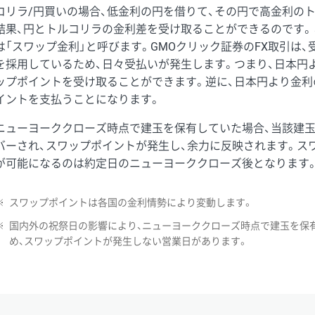
コリラ/円買いの場合、低金利の円を借りて、その円で高金利の
結果、円とトルコリラの金利差を受け取ることができるのです。
は「スワップ金利」と呼びます。GMOクリック証券のFX取引は
を採用しているため、日々受払いが発生します。つまり、日本円
ップポイントを受け取ることができます。逆に、日本円より金利
イントを支払うことになります。
ニューヨーククローズ時点で建玉を保有していた場合、当該建
バーされ、スワップポイントが発生し、余力に反映されます。ス
が可能になるのは約定日のニューヨーククローズ後となります
※
スワップポイントは各国の金利情勢により変動します。
※
国内外の祝祭日の影響により、ニューヨーククローズ時点で建玉を保
め、スワップポイントが発生しない営業日があります。