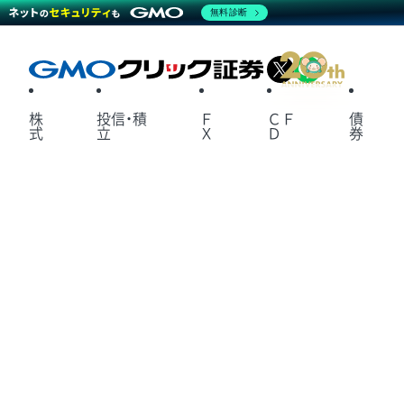
無料診断
X
LINE
株
投信・積
Ｆ
ＣＦ
債
式
立
Ｘ
Ｄ
券