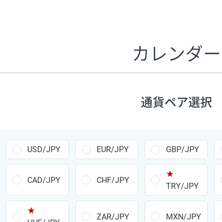
証拠金1万円あたりのスワップポイントは、取引の資金効率
CHF/JPY、EUR/USD、GBP/USD、NZD/USD、EUR/GBP、E
す。
カレンダー
1万通貨
あたりの
通貨ペア
1日の
スワップ
取引
ポイント
▲
▼
昇順
降順
通貨ペア選択
USD/JPY
154円
EUR/JPY
75円
USD/JPY
EUR/JPY
GBP/JPY
GBP/JPY
170円
★
AUD/JPY
106円
CAD/JPY
CHF/JPY
TRY/JPY
NZD/JPY
28円
★
ZAR/JPY
MXN/JPY