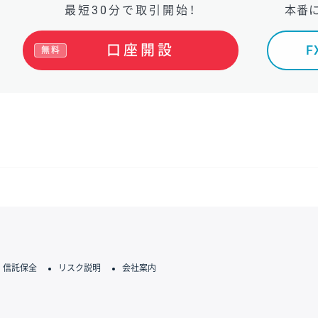
最短30分で取引開始！
本番
口座開設
無料
信託保全
リスク説明
会社案内