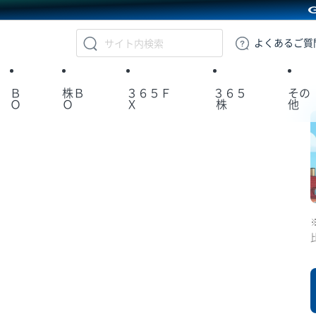
GMOクリック証券
よくある
ご質
Ｂ
株Ｂ
３６５Ｆ
３６５
その
Ｏ
Ｏ
Ｘ
株
他