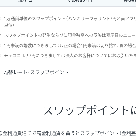
(円)
NZD/USD
41円
※
1万通貨単位のスワップポイント（ハンガリーフォリント/円と南アフリ
EUR/GBP
71円
単位）
※
スワップポイントの発生ならびに現金残高への反映は表示日のニュー
EUR/AUD
103円
※
1円未満の端数につきましては、正の場合1円未満は切り捨て、負の場
GBP/AUD
43円
※
チェココルナ/円につきましては法人のお客様についてはお取引いた
AUD/NZD
66円
為替レート・スワップポイント
EUR/CHF
111円
GBP/CHF
220円
USD/CHF
160円
スワップポイント
※2026/6/30の当社のスワップポイントおよび、同日の為替レート
※取引証拠金は同日の当社為替レート（ニューヨーククローズ・MIDレ
低金利通貨建てで高金利通貨を買うとスワップポイント（金利差
※ハンガリーフォリント/円と南アフリカランド/円とメキシコペソ/円