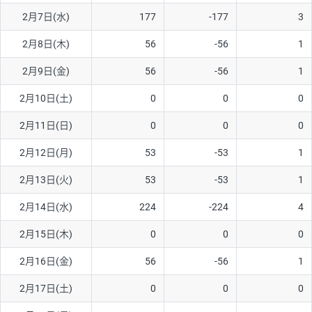
2月7日(水)
177
-177
3
AUD/USD
12円
44,260円
2.7円
2月8日(木)
56
-56
1
NZD/USD
27円
37,070円
7.2円
2月9日(金)
56
-56
1
EUR/GBP
74円
72,660円
10.1円
EUR/AUD
102円
72,650円
14円
2月10日(土)
0
0
0
GBP/AUD
32円
84,960円
3.7円
2月11日(日)
0
0
0
AUD/NZD
55円
44,260円
12.4円
2月12日(月)
53
-53
1
EUR/CHF
98円
72,680円
13.4円
2月13日(火)
53
-53
1
GBP/CHF
210円
84,990円
24.7円
2月14日(水)
224
-224
4
USD/CHF
148円
63,050円
23.4円
2月15日(木)
0
0
0
2月16日(金)
56
-56
1
※取引証拠金は同日の当社為替レート（ニューヨーククローズ・
MIDレート）に基づいて算出。
2月17日(土)
0
0
0
※ハンガリーフォリント/円と南アフリカランド/円とメキシコペ
ソ/円は10万通貨単位。