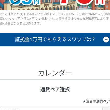
※1万通貨あたり/1日分のスワップポイントです。※「35→70」は2026/6/1～6/30の
買いスワップ平均値（35円）との比較です。※実施期間は今後の市場環境等により変
更・延長となる場合があります。
証拠金1万円で
もらえるスワップは？
証拠金1万円あたりのスワップポイントは、取引の資金効率を示した参
考値です。
CHF/JPY、EUR/USD、GBP/USD、NZD/USD、EUR/GBP、EUR/AUD、
GBP/AUDは売スワップの値です。
カレンダー
1万通貨
証拠金
あたりの
1日の
1万円あたりの
通貨ペア
取引証拠金
スワップ
ポイント
スワップ
ポイント
通貨ペア選択
▲
▼
昇順
降順
昇順
降順
昇順
降順
USD/JPY
161円
63,050円
25.5円
★
注目の通貨ペア
EUR/JPY
80円
72,570円
11円