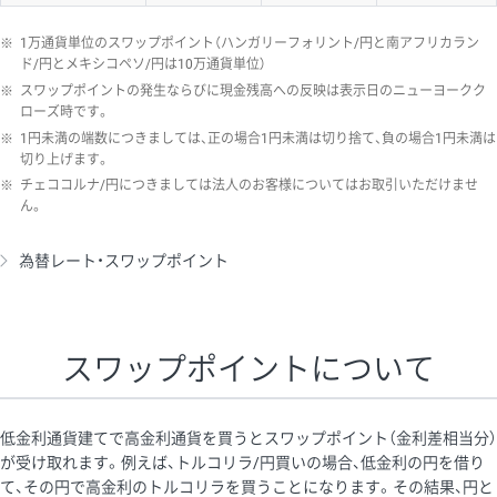
※
1万通貨単位のスワップポイント（ハンガリーフォリント/円と南アフリカラン
ド/円とメキシコペソ/円は10万通貨単位）
※
スワップポイントの発生ならびに現金残高への反映は表示日のニューヨークク
ローズ時です。
※
1円未満の端数につきましては、正の場合1円未満は切り捨て、負の場合1円未満は
切り上げます。
※
チェココルナ/円につきましては法人のお客様についてはお取引いただけませ
ん。
為替レート・スワップポイント
スワップポイントについて
低金利通貨建てで高金利通貨を買うとスワップポイント（金利差相当分）
が受け取れます。例えば、トルコリラ/円買いの場合、低金利の円を借り
て、その円で高金利のトルコリラを買うことになります。その結果、円と