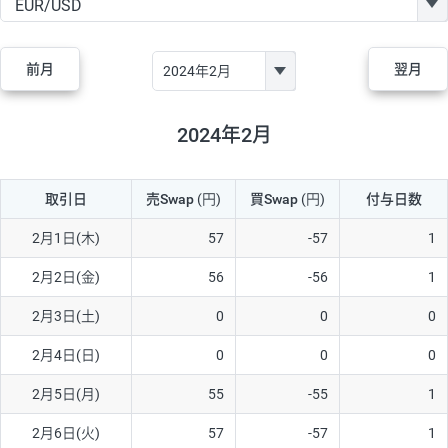
GBP/JPY
182円
84,970円
21.4円
AUD/JPY
111円
44,250円
25円
前月
翌月
NZD/JPY
48円
37,070円
12.9円
CAD/JPY
40円
44,970円
8.8円
2024年2月
CHF/JPY
28円
78,060円
3.5円
取引日
売Swap
(円)
買Swap
(円)
付与日数
TRY/JPY
25円
1,330円
187.9円
CZK/JPY
5円
3,000円
16.6円
2月1日(木)
57
-57
1
PLN/JPY
70円
16,870円
41.4円
2月2日(金)
56
-56
1
HUF/JPY
12円
2,000円
60円
2月3日(土)
0
0
0
ZAR/JPY
130円
38,040円
34.1円
2月4日(日)
0
0
0
MXN/JPY
140円
36,350円
38.5円
2月5日(月)
55
-55
1
EUR/USD
60円
72,670円
8.2円
2月6日(火)
57
-57
1
GBP/USD
1円
84,980円
0.1円