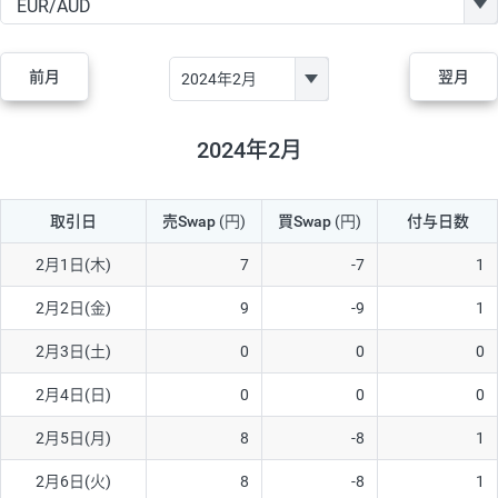
GBP/JPY
170円
86,230円
19.7円
AUD/JPY
106円
44,990円
23.5円
前月
翌月
NZD/JPY
28円
36,920円
7.5円
CAD/JPY
38円
45,810円
8.2円
2024年2月
CHF/JPY
34円
80,440円
4.2円
取引日
売Swap
(円)
買Swap
(円)
付与日数
TRY/JPY
26円
1,400円
185.7円
CZK/JPY
7円
3,060円
22.8円
2月1日(木)
7
-7
1
PLN/JPY
35円
17,280円
20.2円
2月2日(金)
9
-9
1
HUF/JPY
16円
2,090円
76.5円
2月3日(土)
0
0
0
ZAR/JPY
130円
39,680円
32.7円
2月4日(日)
0
0
0
MXN/JPY
140円
37,180円
37.6円
2月5日(月)
8
-8
1
EUR/USD
74円
74,270円
9.9円
2月6日(火)
8
-8
1
GBP/USD
4円
86,230円
0.4円