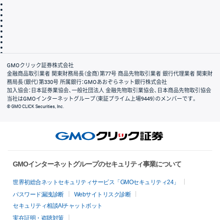
取引規程・約款
サイトマップ
その他のご案内
個人情報保護方針
最良執行方針
サイトのご利用について
ディスクレイマー
信託保全
リスク説明
会社案内
GMOクリック証券株式会社
金融商品取引業者 関東財務局長（金商）第77号 商品先物取引業者 銀行代理業者 関東財
務局長（銀代）第330号 所属銀行：GMOあおぞらネット銀行株式会社
加入協会：日本証券業協会、一般社団法人 金融先物取引業協会、日本商品先物取引協会
当社はGMOインターネットグループ（東証プライム上場9449）のメンバーです。
© GMO CLICK Securities, Inc.
GMOインターネットグループのセキュリティ事業について
世界初総合ネットセキュリティサービス「GMOセキュリティ24」
パスワード漏洩診断
Webサイトリスク診断
セキュリティ相談AIチャットボット
実在証明・盗聴対策