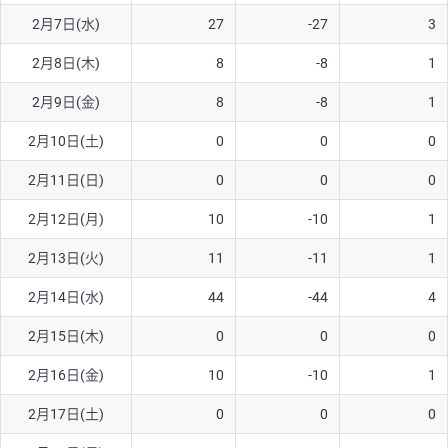
2月7日(水)
27
-27
3
AUD/USD
16円
44,990円
3.5円
2月8日(木)
8
-8
1
NZD/USD
41円
36,920円
11.1円
2月9日(金)
8
-8
1
EUR/GBP
71円
74,270円
9.5円
EUR/AUD
103円
74,270円
13.8円
2月10日(土)
0
0
0
GBP/AUD
43円
86,230円
4.9円
2月11日(日)
0
0
0
AUD/NZD
66円
44,990円
14.6円
2月12日(月)
10
-10
1
EUR/CHF
111円
74,270円
14.9円
2月13日(火)
11
-11
1
GBP/CHF
220円
86,230円
25.5円
2月14日(水)
44
-44
4
USD/CHF
160円
65,030円
24.6円
2月15日(木)
0
0
0
※2026/6/30の当社のスワップポイントおよび、同日の為替レート
2月16日(金)
10
-10
1
に基づいて算出。
※取引証拠金は同日の当社為替レート（ニューヨーククローズ・
2月17日(土)
0
0
0
MIDレート）に基づいて算出。
※ハンガリーフォリント/円と南アフリカランド/円とメキシコペ