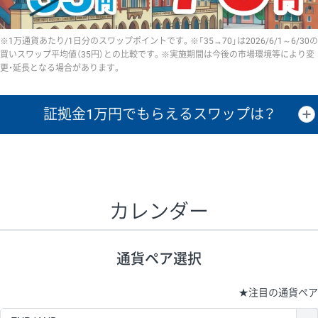
※1万通貨あたり/1日分のスワップポイントです。※「35→70」は2026/6/1～6/30の
買いスワップ平均値（35円）との比較です。※実施期間は今後の市場環境等により変
更・延長となる場合があります。
証拠金1万円で
もらえるスワップは？
証拠金1万円あたりのスワップポイントは、取引の資金効率を示した参
考値です。
CHF/JPY、EUR/USD、GBP/USD、NZD/USD、EUR/GBP、EUR/AUD、
GBP/AUDは売スワップの値です。
カレンダー
1万通貨
証拠金
あたりの
1日の
1万円あたりの
通貨ペア
取引証拠金
スワップ
ポイント
スワップ
ポイント
通貨ペア選択
▲
▼
昇順
降順
昇順
降順
昇順
降順
USD/JPY
154円
65,020円
23.6円
★
注目の通貨ペア
EUR/JPY
75円
74,270円
10円