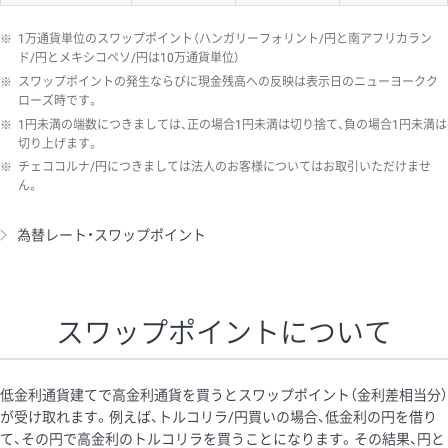
※
1万通貨単位のスワップポイント（ハンガリーフォリント/円と南アフリカラン
ド/円とメキシコペソ/円は10万通貨単位）
※
スワップポイントの発生ならびに現金残高への反映は表示日のニューヨークク
ローズ時です。
※
1円未満の端数につきましては、正の場合1円未満は切り捨て、負の場合1円未満は
切り上げます。
※
チェココルナ/円につきましては法人のお客様についてはお取引いただけませ
ん。
為替レート・スワップポイント
スワップポイントについて
低金利通貨建てで高金利通貨を買うとスワップポイント（金利差相当分）
が受け取れます。例えば、トルコリラ/円買いの場合、低金利の円を借り
て、その円で高金利のトルコリラを買うことになります。その結果、円と