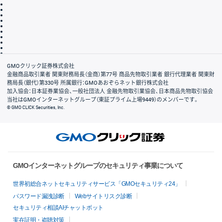
取引規程・約款
サイトマップ
その他のご案内
個人情報保護方針
最良執行方針
サイトのご利用について
ディスクレイマー
信託保全
リスク説明
会社案内
GMOクリック証券株式会社
金融商品取引業者 関東財務局長（金商）第77号 商品先物取引業者 銀行代理業者 関東財
務局長（銀代）第330号 所属銀行：GMOあおぞらネット銀行株式会社
加入協会：日本証券業協会、一般社団法人 金融先物取引業協会、日本商品先物取引協会
当社はGMOインターネットグループ（東証プライム上場9449）のメンバーです。
© GMO CLICK Securities, Inc.
GMOインターネットグループのセキュリティ事業について
世界初総合ネットセキュリティサービス「GMOセキュリティ24」
パスワード漏洩診断
Webサイトリスク診断
セキュリティ相談AIチャットボット
実在証明・盗聴対策