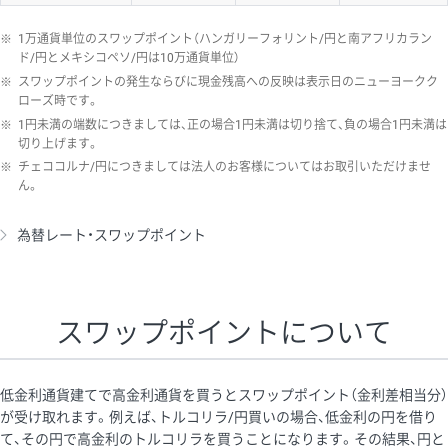
※
1万通貨単位のスワップポイント（ハンガリーフォリント/円と南アフリカラン
ド/円とメキシコペソ/円は10万通貨単位）
※
スワップポイントの発生ならびに現金残高への反映は表示日のニューヨークク
ローズ時です。
※
1円未満の端数につきましては、正の場合1円未満は切り捨て、負の場合1円未満は
切り上げます。
※
チェココルナ/円につきましては法人のお客様についてはお取引いただけませ
ん。
為替レート・スワップポイント
スワップポイントについて
低金利通貨建てで高金利通貨を買うとスワップポイント（金利差相当分）
が受け取れます。例えば、トルコリラ/円買いの場合、低金利の円を借り
て、その円で高金利のトルコリラを買うことになります。その結果、円と