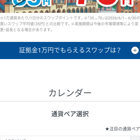
※1万通貨あたり/1日分のスワップポイントです。※「35→70」は2026/6/1～6/30の
買いスワップ平均値（35円）との比較です。※実施期間は今後の市場環境等により変
更・延長となる場合があります。
証拠金1万円で
もらえるスワップは？
証拠金1万円あたりのスワップポイントは、取引の資金効率を示した参
考値です。
CHF/JPY、EUR/USD、GBP/USD、NZD/USD、EUR/GBP、EUR/AUD、
GBP/AUDは売スワップの値です。
カレンダー
1万通貨
証拠金
あたりの
1日の
1万円あたりの
通貨ペア
取引証拠金
スワップ
ポイント
スワップ
ポイント
通貨ペア選択
▲
▼
昇順
降順
昇順
降順
昇順
降順
USD/JPY
154円
65,020円
23.6円
★
注目の通貨ペア
EUR/JPY
75円
74,270円
10円