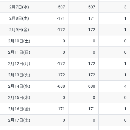
2月7日(水)
-507
507
3
AUD/USD
16円
44,990円
3.5円
2月8日(木)
-171
171
1
NZD/USD
41円
36,920円
11.1円
2月9日(金)
-172
172
1
EUR/GBP
71円
74,270円
9.5円
EUR/AUD
103円
74,270円
13.8円
2月10日(土)
0
0
0
GBP/AUD
43円
86,230円
4.9円
2月11日(日)
0
0
0
AUD/NZD
66円
44,990円
14.6円
2月12日(月)
-172
172
1
EUR/CHF
111円
74,270円
14.9円
2月13日(火)
-172
172
1
GBP/CHF
220円
86,230円
25.5円
2月14日(水)
-688
688
4
USD/CHF
160円
65,030円
24.6円
2月15日(木)
0
0
0
※2026/6/30の当社のスワップポイントおよび、同日の為替レート
2月16日(金)
-171
171
1
に基づいて算出。
※取引証拠金は同日の当社為替レート（ニューヨーククローズ・
2月17日(土)
0
0
0
MIDレート）に基づいて算出。
※ハンガリーフォリント/円と南アフリカランド/円とメキシコペ