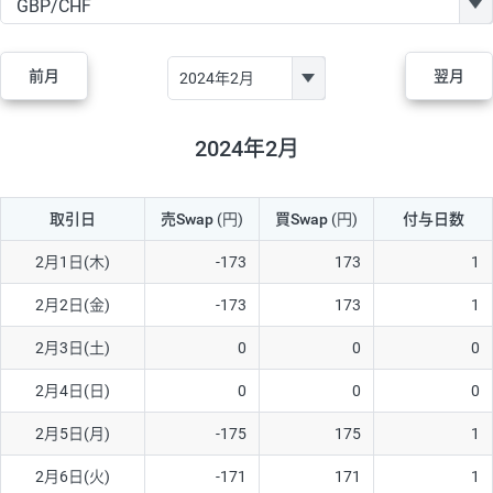
GBP/JPY
170円
86,230円
19.7円
AUD/JPY
106円
44,990円
23.5円
前月
翌月
NZD/JPY
28円
36,920円
7.5円
CAD/JPY
38円
45,810円
8.2円
2024年2月
CHF/JPY
34円
80,440円
4.2円
取引日
売Swap
(円)
買Swap
(円)
付与日数
TRY/JPY
26円
1,400円
185.7円
CZK/JPY
7円
3,060円
22.8円
2月1日(木)
-173
173
1
PLN/JPY
35円
17,280円
20.2円
2月2日(金)
-173
173
1
HUF/JPY
16円
2,090円
76.5円
2月3日(土)
0
0
0
ZAR/JPY
130円
39,680円
32.7円
2月4日(日)
0
0
0
MXN/JPY
140円
37,180円
37.6円
2月5日(月)
-175
175
1
EUR/USD
74円
74,270円
9.9円
2月6日(火)
-171
171
1
GBP/USD
4円
86,230円
0.4円