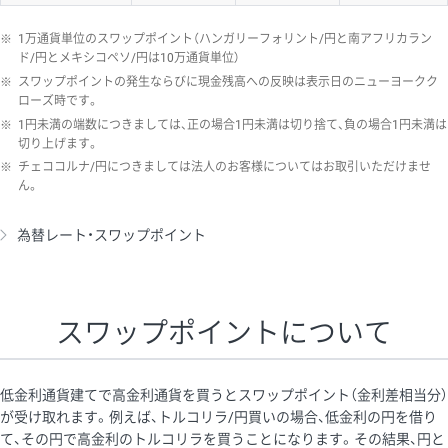
※
1万通貨単位のスワップポイント（ハンガリーフォリント/円と南アフリカラン
ド/円とメキシコペソ/円は10万通貨単位）
※
スワップポイントの発生ならびに現金残高への反映は表示日のニューヨークク
ローズ時です。
※
1円未満の端数につきましては、正の場合1円未満は切り捨て、負の場合1円未満は
切り上げます。
※
チェココルナ/円につきましては法人のお客様についてはお取引いただけませ
ん。
為替レート・スワップポイント
スワップポイントについて
低金利通貨建てで高金利通貨を買うとスワップポイント（金利差相当分）
が受け取れます。例えば、トルコリラ/円買いの場合、低金利の円を借り
て、その円で高金利のトルコリラを買うことになります。その結果、円と