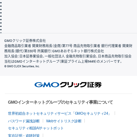
取引規程・約款
サイトマップ
その他のご案内
個人情報保護方針
最良執行方針
サイトのご利用について
ディスクレイマー
信託保全
リスク説明
会社案内
GMOクリック証券株式会社
金融商品取引業者 関東財務局長（金商）第77号 商品先物取引業者 銀行代理業者 関東財
務局長（銀代）第330号 所属銀行：GMOあおぞらネット銀行株式会社
加入協会：日本証券業協会、一般社団法人 金融先物取引業協会、日本商品先物取引協会
当社はGMOインターネットグループ（東証プライム上場9449）のメンバーです。
© GMO CLICK Securities, Inc.
GMOインターネットグループのセキュリティ事業について
世界初総合ネットセキュリティサービス「GMOセキュリティ24」
パスワード漏洩診断
Webサイトリスク診断
セキュリティ相談AIチャットボット
実在証明・盗聴対策