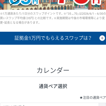
※1万通貨あたり/1日分のスワップポイントです。※「35→70」は2026/6/1～6/30の
買いスワップ平均値（35円）との比較です。※実施期間は今後の市場環境等により変
更・延長となる場合があります。
証拠金1万円で
もらえるスワップは？
証拠金1万円あたりのスワップポイントは、取引の資金効率を示した参
考値です。
CHF/JPY、EUR/USD、GBP/USD、NZD/USD、EUR/GBP、EUR/AUD、
GBP/AUDは売スワップの値です。
カレンダー
1万通貨
証拠金
あたりの
1日の
1万円あたりの
通貨ペア
取引証拠金
スワップ
ポイント
スワップ
ポイント
通貨ペア選択
▲
▼
昇順
降順
昇順
降順
昇順
降順
USD/JPY
154円
65,020円
23.6円
★
注目の通貨ペア
EUR/JPY
75円
74,270円
10円