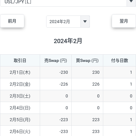
GBP/JPY
170円
86,230円
19.7円
AUD/JPY
106円
44,990円
23.5円
前月
翌月
NZD/JPY
28円
36,920円
7.5円
CAD/JPY
38円
45,810円
8.2円
2024年2月
CHF/JPY
34円
80,440円
4.2円
取引日
売Swap
(円)
買Swap
(円)
付与日数
TRY/JPY
26円
1,400円
185.7円
CZK/JPY
7円
3,060円
22.8円
2月1日(木)
-230
230
1
PLN/JPY
35円
17,280円
20.2円
2月2日(金)
-226
226
1
HUF/JPY
16円
2,090円
76.5円
2月3日(土)
0
0
0
ZAR/JPY
130円
39,680円
32.7円
2月4日(日)
0
0
0
MXN/JPY
140円
37,180円
37.6円
2月5日(月)
-223
223
1
EUR/USD
74円
74,270円
9.9円
2月6日(火)
-233
233
1
GBP/USD
4円
86,230円
0.4円