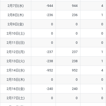
2月7日(水)
-944
944
4
AUD/USD
16円
44,990円
3.5円
2月8日(木)
-236
236
1
NZD/USD
41円
36,920円
11.1円
2月9日(金)
0
0
0
EUR/GBP
71円
74,270円
9.5円
EUR/AUD
103円
74,270円
13.8円
2月10日(土)
0
0
0
GBP/AUD
43円
86,230円
4.9円
2月11日(日)
0
0
0
AUD/NZD
66円
44,990円
14.6円
2月12日(月)
-237
237
1
EUR/CHF
111円
74,270円
14.9円
2月13日(火)
-238
238
1
GBP/CHF
220円
86,230円
25.5円
2月14日(水)
-952
952
4
USD/CHF
160円
65,030円
24.6円
2月15日(木)
0
0
0
※2026/6/30の当社のスワップポイントおよび、同日の為替レート
2月16日(金)
-240
240
1
に基づいて算出。
※取引証拠金は同日の当社為替レート（ニューヨーククローズ・
2月17日(土)
0
0
0
MIDレート）に基づいて算出。
※ハンガリーフォリント/円と南アフリカランド/円とメキシコペ