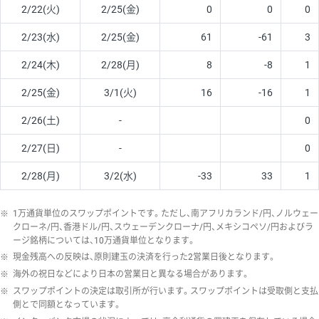
2/22(火)
2/25(金)
0
0
0
2/23(水)
2/25(金)
61
-61
3
2/24(木)
2/28(月)
8
-8
1
2/25(金)
3/1(火)
16
-16
1
2/26(土)
-
0
2/27(日)
-
0
2/28(月)
3/2(水)
-33
33
1
※
1万通貨単位のスワップポイントです。ただし、南アフリカランド/円、ノルウェー
クローネ/円、香港ドル/円、スウェーデンクローナ/円、メキシコペソ/円およびラ
ージ銘柄については、10万通貨単位となります。
※
現金残高への反映は、原則建玉の決済を行った2営業日後となります。
※
海外の祝日などにより日本の営業日と異なる場合があります。
※
スワップポイントの決定は取引所が行います。スワップポイントは受取側と支払
側とで同額となっています。