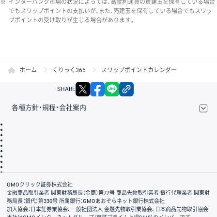
※
インターバンク市場の状況によっては、高金利通貨の買建玉を保有している場合
でもスワップポイントの支払いが、また、売建玉を保有している場合でもスワッ
プポイントの受け取りが生じる場合があります。
ホーム
くりっく365
スワップポイントカレンダー
X
facebook
LINE
リンクをコピー
SHARE
各種方針・規程・会社案内
取引規程・約款
サイトマップ
その他のご案内
個人情報保護方針
最良執行方針
サイトのご利用について
ディスクレイマー
信託保全
リスク説明
会社案内
GMOクリック証券株式会社
金融商品取引業者 関東財務局長（金商）第77号 商品先物取引業者 銀行代理業者 関東財
務局長（銀代）第330号 所属銀行：GMOあおぞらネット銀行株式会社
加入協会：日本証券業協会、一般社団法人 金融先物取引業協会、日本商品先物取引協会