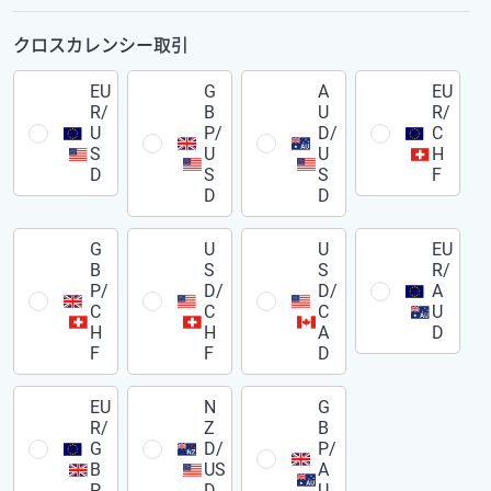
クロスカレンシー取引
EU
G
A
EU
R/
B
U
R/
U
P/
D/
C
S
U
U
H
D
S
S
F
D
D
G
U
U
EU
B
S
S
R/
P/
D/
D/
A
C
C
C
U
H
H
A
D
F
F
D
EU
N
G
R/
Z
B
G
D/
P/
B
US
A
P
D
U