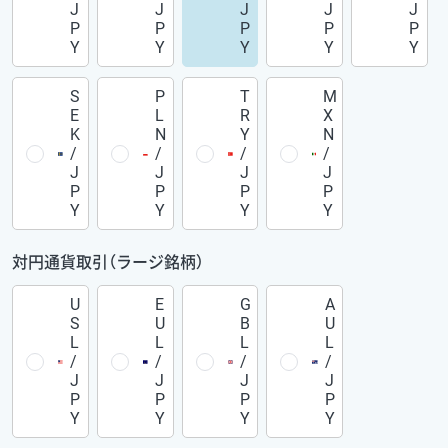
J
J
J
J
J
P
P
P
P
P
Y
Y
Y
Y
Y
S
P
T
M
E
L
R
X
K
N
Y
N
/
/
/
/
J
J
J
J
P
P
P
P
Y
Y
Y
Y
対円通貨取引（ラージ銘柄）
U
E
G
A
S
U
B
U
L
L
L
L
/
/
/
/
J
J
J
J
P
P
P
P
Y
Y
Y
Y