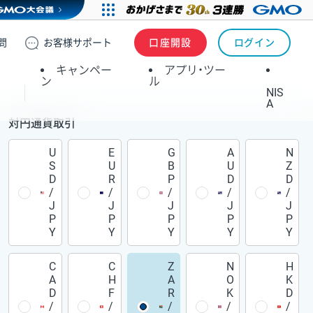
問
お客様
サポート
口座開設
ログイン
キャンペー
アプリ・ツー
ン
ル
NIS
A
対円通貨取引
U
E
G
A
N
S
U
B
U
Z
D
R
P
D
D
/
/
/
/
/
J
J
J
J
J
P
P
P
P
P
Y
Y
Y
Y
Y
C
C
Z
N
H
A
H
A
O
K
D
F
R
K
D
/
/
/
/
/