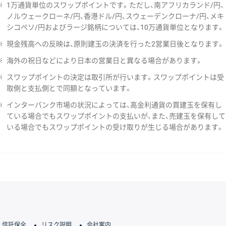
※
1万通貨単位のスワップポイントです。ただし、南アフリカランド/円、
ノルウェークローネ/円、香港ドル/円、スウェーデンクローナ/円、メキ
シコペソ/円およびラージ銘柄については、10万通貨単位となります。
※
現金残高への反映は、原則建玉の決済を行った2営業日後となります。
※
海外の祝日などにより日本の営業日と異なる場合があります。
※
スワップポイントの決定は取引所が行います。スワップポイントは受
取側と支払側とで同額となっています。
※
インターバンク市場の状況によっては、高金利通貨の買建玉を保有し
ている場合でもスワップポイントの支払いが、また、売建玉を保有して
いる場合でもスワップポイントの受け取りが生じる場合があります。
信託保全
リスク説明
会社案内