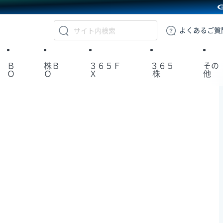
GMOクリック証券
よくある
ご質
Ｂ
株Ｂ
３６５Ｆ
３６５
その
Ｏ
Ｏ
Ｘ
株
他