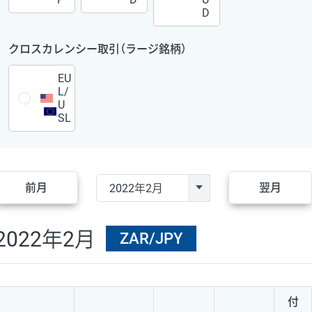
D
クロスカレンシー取引（ラージ銘柄）
EU
L/
U
SL
前月
翌月
2022年2月
ZAR/JPY
付