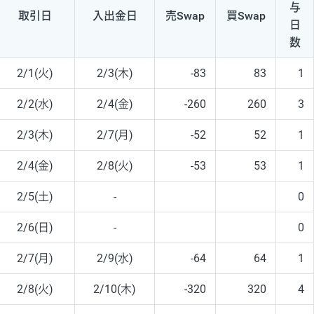
与
取引日
入出
金日
売Swap
買Swap
日
数
2/1(火)
2/3(木)
-83
83
1
2/2(水)
2/4(金)
-260
260
3
2/3(木)
2/7(月)
-52
52
1
2/4(金)
2/8(火)
-53
53
1
2/5(土)
-
0
2/6(日)
-
0
2/7(月)
2/9(水)
-64
64
1
2/8(火)
2/10(木)
-320
320
4