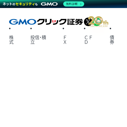
無料診断
X
LINE
株
投信・積
Ｆ
ＣＦ
債
式
立
Ｘ
Ｄ
券