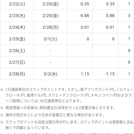
2/22(火)
2/25(金)
-0.35
0.35
1
2/23(水)
2/25(金)
-0.88
0.88
3
2/24(木)
2/28(月)
0.01
-0.01
1
2/25(金)
3/1(火)
0
0
1
2/26(土)
-
0
2/27(日)
-
0
2/28(月)
3/2(水)
1.15
-1.15
1
※
1万通貨単位のスワップポイントです。ただし、南アフリカランド/円、ノルウェー
クローネ/円、香港ドル/円、スウェーデンクローナ/円、メキシコペソ/円およびラ
ージ銘柄については、10万通貨単位となります。
※
現金残高への反映は、原則建玉の決済を行った2営業日後となります。
※
海外の祝日などにより日本の営業日と異なる場合があります。
※
スワップポイントの決定は取引所が行います。スワップポイントは受取側と支払
側とで同額となっています。