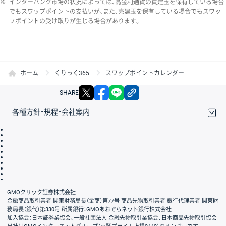
※
インターバンク市場の状況によっては、高金利通貨の買建玉を保有している場合
でもスワップポイントの支払いが、また、売建玉を保有している場合でもスワッ
プポイントの受け取りが生じる場合があります。
ホーム
くりっく365
スワップポイントカレンダー
X
facebook
LINE
リンクをコピー
SHARE
各種方針・規程・会社案内
取引規程・約款
サイトマップ
その他のご案内
個人情報保護方針
最良執行方針
サイトのご利用について
ディスクレイマー
信託保全
リスク説明
会社案内
GMOクリック証券株式会社
金融商品取引業者 関東財務局長（金商）第77号 商品先物取引業者 銀行代理業者 関東財
務局長（銀代）第330号 所属銀行：GMOあおぞらネット銀行株式会社
加入協会：日本証券業協会、一般社団法人 金融先物取引業協会、日本商品先物取引協会