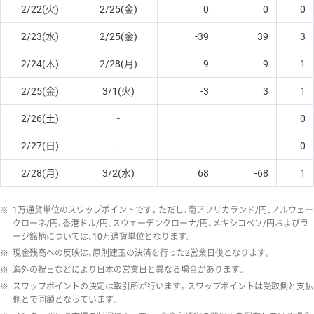
2/22(火)
2/25(金)
0
0
0
2/23(水)
2/25(金)
-39
39
3
2/24(木)
2/28(月)
-9
9
1
2/25(金)
3/1(火)
-3
3
1
2/26(土)
-
0
2/27(日)
-
0
2/28(月)
3/2(水)
68
-68
1
※
1万通貨単位のスワップポイントです。ただし、南アフリカランド/円、ノルウェー
クローネ/円、香港ドル/円、スウェーデンクローナ/円、メキシコペソ/円およびラ
ージ銘柄については、10万通貨単位となります。
※
現金残高への反映は、原則建玉の決済を行った2営業日後となります。
※
海外の祝日などにより日本の営業日と異なる場合があります。
※
スワップポイントの決定は取引所が行います。スワップポイントは受取側と支払
側とで同額となっています。