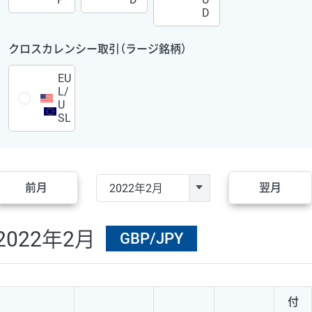
D
クロスカレンシー取引（ラージ銘柄）
EU
L/
U
SL
前月
翌月
2022年2月
GBP/JPY
付