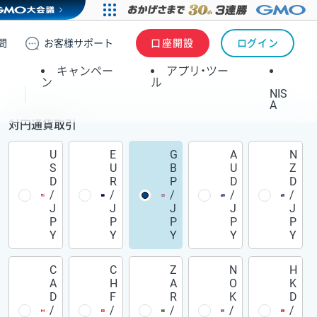
問
お客様
サポート
口座開設
ログイン
キャンペー
アプリ・ツー
ン
ル
NIS
A
対円通貨取引
U
E
G
A
N
S
U
B
U
Z
D
R
P
D
D
/
/
/
/
/
J
J
J
J
J
P
P
P
P
P
Y
Y
Y
Y
Y
C
C
Z
N
H
A
H
A
O
K
D
F
R
K
D
/
/
/
/
/