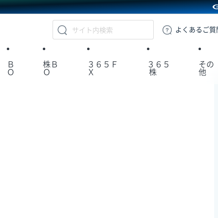
GMOクリック証券
よくある
ご質
Ｂ
株Ｂ
３６５Ｆ
３６５
その
Ｏ
Ｏ
Ｘ
株
他