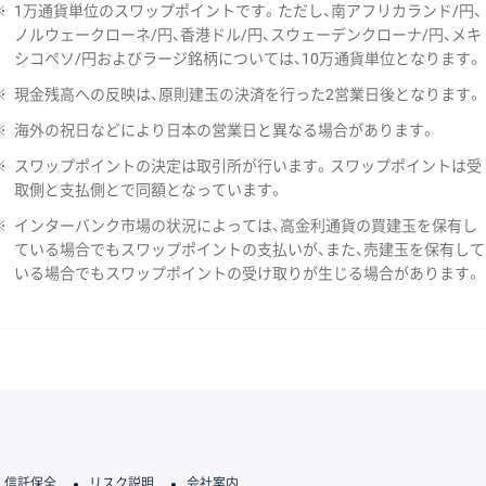
※
1万通貨単位のスワップポイントです。ただし、南アフリカランド/円、
ノルウェークローネ/円、香港ドル/円、スウェーデンクローナ/円、メキ
シコペソ/円およびラージ銘柄については、10万通貨単位となります。
※
現金残高への反映は、原則建玉の決済を行った2営業日後となります。
※
海外の祝日などにより日本の営業日と異なる場合があります。
※
スワップポイントの決定は取引所が行います。スワップポイントは受
取側と支払側とで同額となっています。
※
インターバンク市場の状況によっては、高金利通貨の買建玉を保有し
ている場合でもスワップポイントの支払いが、また、売建玉を保有して
いる場合でもスワップポイントの受け取りが生じる場合があります。
信託保全
リスク説明
会社案内