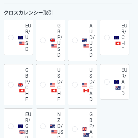
クロスカレンシー取引
EU
G
A
EU
R/
B
U
R/
U
P/
D/
C
S
U
U
H
D
S
S
F
D
D
G
U
U
EU
B
S
S
R/
P/
D/
D/
A
C
C
C
U
H
H
A
D
F
F
D
EU
N
G
R/
Z
B
G
D/
P/
B
US
A
P
D
U