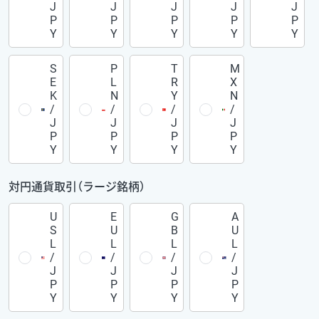
J
J
J
J
J
P
P
P
P
P
Y
Y
Y
Y
Y
S
P
T
M
E
L
R
X
K
N
Y
N
/
/
/
/
J
J
J
J
P
P
P
P
Y
Y
Y
Y
対円通貨取引（ラージ銘柄）
U
E
G
A
S
U
B
U
L
L
L
L
/
/
/
/
J
J
J
J
P
P
P
P
Y
Y
Y
Y