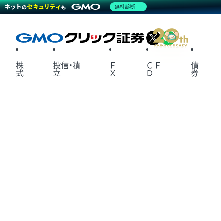
無料診断
X
LINE
株
投信・積
Ｆ
ＣＦ
債
式
立
Ｘ
Ｄ
券