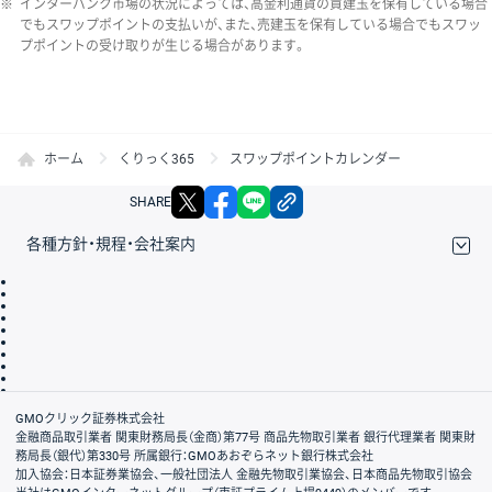
※
インターバンク市場の状況によっては、高金利通貨の買建玉を保有している場合
でもスワップポイントの支払いが、また、売建玉を保有している場合でもスワッ
プポイントの受け取りが生じる場合があります。
ホーム
くりっく365
スワップポイントカレンダー
X
facebook
LINE
リンクをコピー
SHARE
各種方針・規程・会社案内
取引規程・約款
サイトマップ
その他のご案内
個人情報保護方針
最良執行方針
サイトのご利用について
ディスクレイマー
信託保全
リスク説明
会社案内
GMOクリック証券株式会社
金融商品取引業者 関東財務局長（金商）第77号 商品先物取引業者 銀行代理業者 関東財
務局長（銀代）第330号 所属銀行：GMOあおぞらネット銀行株式会社
加入協会：日本証券業協会、一般社団法人 金融先物取引業協会、日本商品先物取引協会