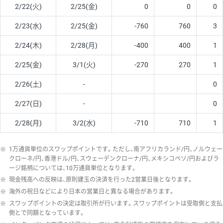
2/22(火)
2/25(金)
0
0
0
2/23(水)
2/25(金)
-760
760
3
2/24(木)
2/28(月)
-400
400
1
2/25(金)
3/1(火)
-270
270
1
2/26(土)
-
0
2/27(日)
-
0
2/28(月)
3/2(水)
-710
710
1
※
1万通貨単位のスワップポイントです。ただし、南アフリカランド/円、ノルウェー
クローネ/円、香港ドル/円、スウェーデンクローナ/円、メキシコペソ/円およびラ
ージ銘柄については、10万通貨単位となります。
※
現金残高への反映は、原則建玉の決済を行った2営業日後となります。
※
海外の祝日などにより日本の営業日と異なる場合があります。
※
スワップポイントの決定は取引所が行います。スワップポイントは受取側と支払
側とで同額となっています。