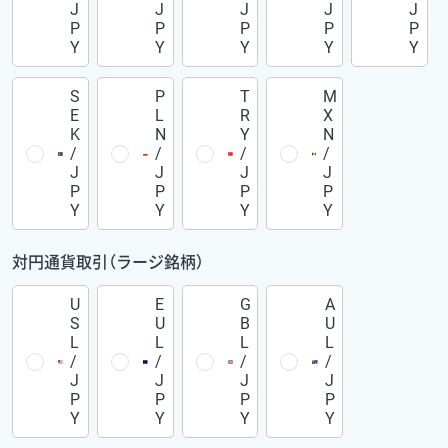
J
J
J
J
J
P
P
P
P
P
Y
Y
Y
Y
Y
S
P
T
M
E
L
R
X
K
N
Y
N
/
/
/
/
J
J
J
J
P
P
P
P
Y
Y
Y
Y
対円通貨取引（ラージ銘柄）
U
E
G
A
S
U
B
U
L
L
L
L
/
/
/
/
J
J
J
J
P
P
P
P
Y
Y
Y
Y