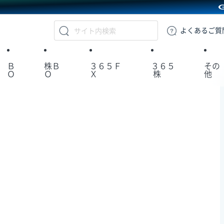
GMOクリック証券
よくある
ご質
Ｂ
株Ｂ
３６５Ｆ
３６５
その
Ｏ
Ｏ
Ｘ
株
他