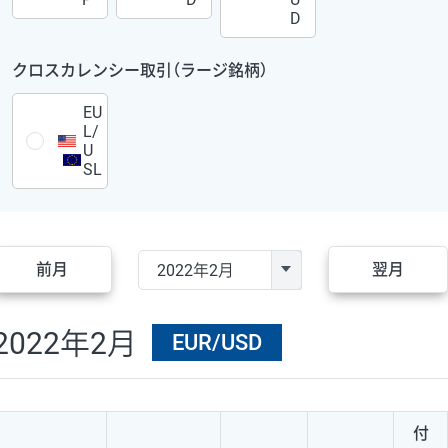
D
クロスカレンシー取引（ラージ銘柄）
EU
L/
U
SL
前月
翌月
2022年2月
EUR/USD
付