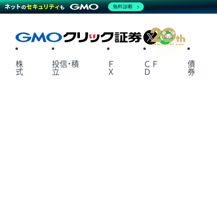
無料診断
X
LINE
株
投信・積
Ｆ
ＣＦ
債
式
立
Ｘ
Ｄ
券