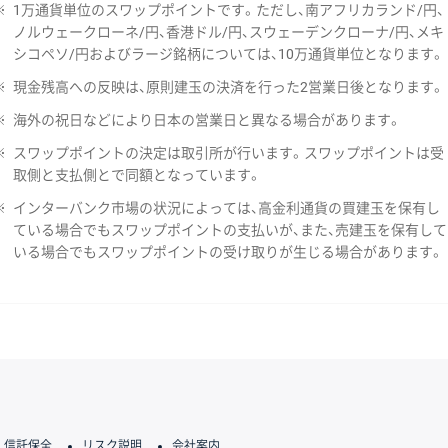
※
1万通貨単位のスワップポイントです。ただし、南アフリカランド/円、
ノルウェークローネ/円、香港ドル/円、スウェーデンクローナ/円、メキ
シコペソ/円およびラージ銘柄については、10万通貨単位となります。
※
現金残高への反映は、原則建玉の決済を行った2営業日後となります。
※
海外の祝日などにより日本の営業日と異なる場合があります。
※
スワップポイントの決定は取引所が行います。スワップポイントは受
取側と支払側とで同額となっています。
※
インターバンク市場の状況によっては、高金利通貨の買建玉を保有し
ている場合でもスワップポイントの支払いが、また、売建玉を保有して
いる場合でもスワップポイントの受け取りが生じる場合があります。
信託保全
リスク説明
会社案内