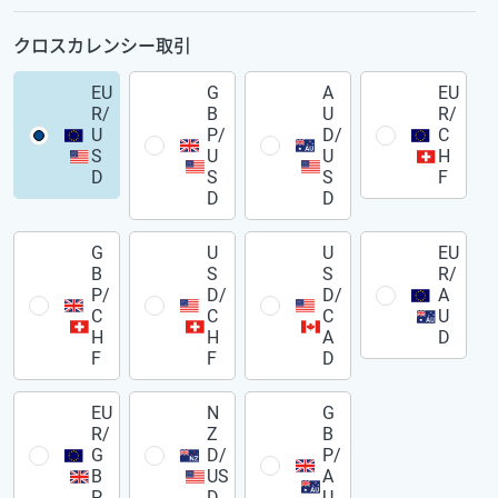
クロスカレンシー取引
EU
G
A
EU
R/
B
U
R/
U
P/
D/
C
S
U
U
H
D
S
S
F
D
D
G
U
U
EU
B
S
S
R/
P/
D/
D/
A
C
C
C
U
H
H
A
D
F
F
D
EU
N
G
R/
Z
B
G
D/
P/
B
US
A
P
D
U