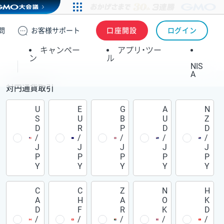
問
お客様
サポート
口座開設
ログイン
キャンペー
アプリ・ツー
ン
ル
NIS
A
対円通貨取引
U
E
G
A
N
S
U
B
U
Z
D
R
P
D
D
/
/
/
/
/
J
J
J
J
J
P
P
P
P
P
Y
Y
Y
Y
Y
C
C
Z
N
H
A
H
A
O
K
D
F
R
K
D
/
/
/
/
/