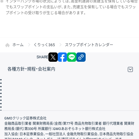
※
インターバンク市場の状況によっては、高金利通貨の買建玉を保有している場合
でもスワップポイントの支払いが、また、売建玉を保有している場合でもスワッ
プポイントの受け取りが生じる場合があります。
ホーム
くりっく365
スワップポイントカレンダー
X
facebook
LINE
リンクをコピー
SHARE
各種方針・規程・会社案内
取引規程・約款
サイトマップ
その他のご案内
個人情報保護方針
最良執行方針
サイトのご利用について
ディスクレイマー
信託保全
リスク説明
会社案内
GMOクリック証券株式会社
金融商品取引業者 関東財務局長（金商）第77号 商品先物取引業者 銀行代理業者 関東財
務局長（銀代）第330号 所属銀行：GMOあおぞらネット銀行株式会社
加入協会：日本証券業協会、一般社団法人 金融先物取引業協会、日本商品先物取引協会