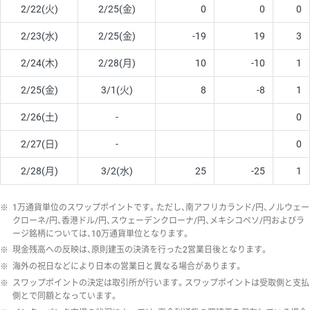
2/22(火)
2/25(金)
0
0
0
2/23(水)
2/25(金)
-19
19
3
2/24(木)
2/28(月)
10
-10
1
2/25(金)
3/1(火)
8
-8
1
2/26(土)
-
0
2/27(日)
-
0
2/28(月)
3/2(水)
25
-25
1
※
1万通貨単位のスワップポイントです。ただし、南アフリカランド/円、ノルウェー
クローネ/円、香港ドル/円、スウェーデンクローナ/円、メキシコペソ/円およびラ
ージ銘柄については、10万通貨単位となります。
※
現金残高への反映は、原則建玉の決済を行った2営業日後となります。
※
海外の祝日などにより日本の営業日と異なる場合があります。
※
スワップポイントの決定は取引所が行います。スワップポイントは受取側と支払
側とで同額となっています。