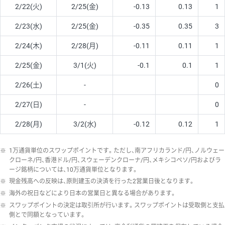
2/22(火)
2/25(金)
-0.13
0.13
1
2/23(水)
2/25(金)
-0.35
0.35
3
2/24(木)
2/28(月)
-0.11
0.11
1
2/25(金)
3/1(火)
-0.1
0.1
1
2/26(土)
-
0
2/27(日)
-
0
2/28(月)
3/2(水)
-0.12
0.12
1
※
1万通貨単位のスワップポイントです。ただし、南アフリカランド/円、ノルウェー
クローネ/円、香港ドル/円、スウェーデンクローナ/円、メキシコペソ/円およびラ
ージ銘柄については、10万通貨単位となります。
※
現金残高への反映は、原則建玉の決済を行った2営業日後となります。
※
海外の祝日などにより日本の営業日と異なる場合があります。
※
スワップポイントの決定は取引所が行います。スワップポイントは受取側と支払
側とで同額となっています。