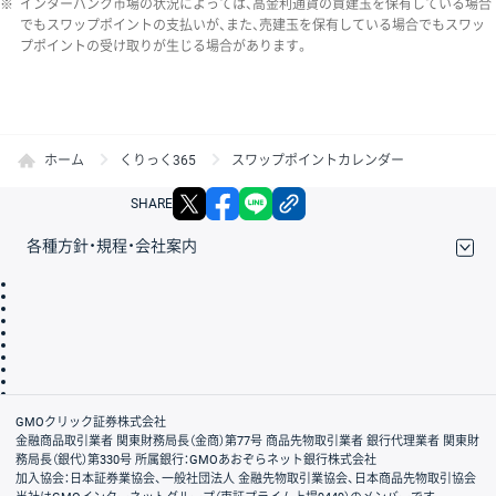
※
インターバンク市場の状況によっては、高金利通貨の買建玉を保有している場合
でもスワップポイントの支払いが、また、売建玉を保有している場合でもスワッ
プポイントの受け取りが生じる場合があります。
ホーム
くりっく365
スワップポイントカレンダー
X
facebook
LINE
リンクをコピー
SHARE
各種方針・規程・会社案内
取引規程・約款
サイトマップ
その他のご案内
個人情報保護方針
最良執行方針
サイトのご利用について
ディスクレイマー
信託保全
リスク説明
会社案内
GMOクリック証券株式会社
金融商品取引業者 関東財務局長（金商）第77号 商品先物取引業者 銀行代理業者 関東財
務局長（銀代）第330号 所属銀行：GMOあおぞらネット銀行株式会社
加入協会：日本証券業協会、一般社団法人 金融先物取引業協会、日本商品先物取引協会