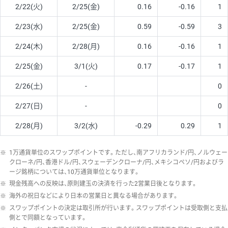
2/22(火)
2/25(金)
0.16
-0.16
1
2/23(水)
2/25(金)
0.59
-0.59
3
2/24(木)
2/28(月)
0.16
-0.16
1
2/25(金)
3/1(火)
0.17
-0.17
1
2/26(土)
-
0
2/27(日)
-
0
2/28(月)
3/2(水)
-0.29
0.29
1
※
1万通貨単位のスワップポイントです。ただし、南アフリカランド/円、ノルウェー
クローネ/円、香港ドル/円、スウェーデンクローナ/円、メキシコペソ/円およびラ
ージ銘柄については、10万通貨単位となります。
※
現金残高への反映は、原則建玉の決済を行った2営業日後となります。
※
海外の祝日などにより日本の営業日と異なる場合があります。
※
スワップポイントの決定は取引所が行います。スワップポイントは受取側と支払
側とで同額となっています。