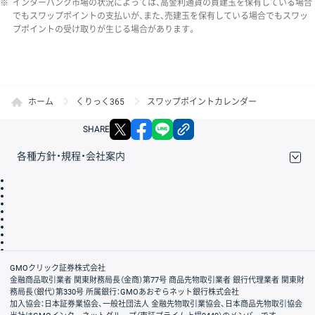
※
インターバンク市場の状況によっては、高金利通貨の買建玉を保有している場合
でもスワップポイントの支払いが、また、売建玉を保有している場合でもスワッ
プポイントの受け取りが生じる場合があります。
ホーム
くりっく365
スワップポイントカレンダー
X
facebook
LINE
リンクをコピー
SHARE
各種方針・規程・会社案内
取引規程・約款
サイトマップ
その他のご案内
個人情報保護方針
最良執行方針
サイトのご利用について
ディスクレイマー
信託保全
リスク説明
会社案内
GMOクリック証券株式会社
金融商品取引業者 関東財務局長（金商）第77号 商品先物取引業者 銀行代理業者 関東財
務局長（銀代）第330号 所属銀行：GMOあおぞらネット銀行株式会社
加入協会：日本証券業協会、一般社団法人 金融先物取引業協会、日本商品先物取引協会